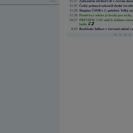
11:37
Zahraniční obchod ČR v červnu skonč
více...
11:35
Český průmysl zakončil druhé čtvrtlet
11:29
Skupina ČSOB v 1. pololetí: Velký zá
11:26
Paměťový sektor je brzda pro techy,
10:27
PREVIEW: CSG míří k dalšímu růstu.
knihy
8:43
Rozbřesk: Inflace v červenci mírně v
1
2
3
4