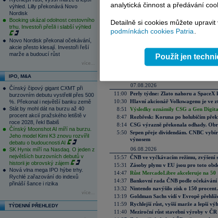
analytická činnost a předávání coo
výhled. Lilly překonává Novo
Nordisk
Booking ukázal odolnost cestovního
Detailně si cookies můžete upravit
Váš názor
trhu. Investoři přešli i slabší výhled
podmínkách cookies Patria
.
obrat
Novo Nordisk překonal očekávání,
10.08.2007 8:35
akcie přesto klesají. Investoři řeší
Takže dnes nahoru?Protože u party je dobrý u
marže a budoucí růst
Honza z Nemanic
Použít jen techn
více...
Aktuální komentáře
IPO, M&A
07.08.2026
Čínský čipový gigant CXMT při
11:00
Perly týdne: Zlato nahoru a SpaceX 
burzovním debutu vystřelil přes 500
10:30
Hlavní akcionář Volkswagenu je ve z
%. Překonal i největší banku země
Stát by mohl dát na burzu až 40
8:51
Výsledky oznámily CSG a Gen Digital
procent akcií pražského letiště v
8:47
Rozbřesk: Koruna po holubičím přek
roce 2028, řekl Babiš
8:14
CSG výrazně překonala odhady. Obran
Čínský Moonshot AI míří na burzu.
5:50
Srpen přeje dividendám. CNBC vybírá
Jeho model Kimi K3 znovu rozvířil
výnosem
debatu o budoucnosti AI
06.08.2026
SK Hynix míří na Nasdaq. O jeden z
největších burzovních debutů v
15:57
ČNB ve vyčkávacím režimu, zvýšení s
historii je obrovský zájem
15:31
Zásoby plynu v EU jsou pro toto obdo
Nová vlna mega IPO hýbe trhy.
14:47
Růst MercadoLibre akceleruje na 50 %
Rychlé zařazování do indexů
14:37
Bankovní rada ČNB podle očekávání 
přináší šance i rizika
13:32
Nintendo navýšilo zisk o 150 procen
více...
13:19
Goldman Sachs vidí v Evropě přehlíže
11:59
Rychlejší růst, vyšší marže a lepší v
TÝDENNÍ PŘEHLEDY
11:40
Meziroční růst stavební výroby v ČR