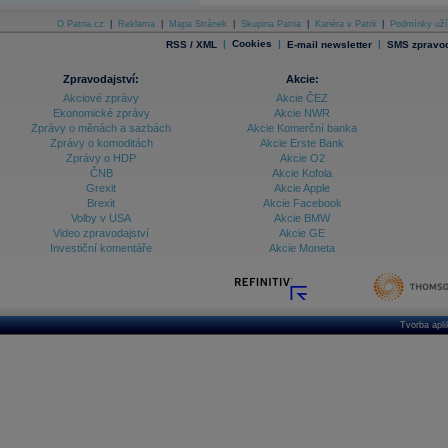
O Patria.cz
|
Reklama
|
Mapa Stránek
|
Skupina Patria
|
Kariéra v Patrii
|
Podmínky uží
|
Cookies
|
|
RSS / XML
E-mail newsletter
SMS zpravod
Zpravodajství:
Akcie:
Akciové zprávy
Akcie ČEZ
Ekonomické zprávy
Akcie NWR
Zprávy o měnách a sazbách
Akcie Komerční banka
Zprávy o komoditách
Akcie Erste Bank
Zprávy o HDP
Akcie O2
ČNB
Akcie Kofola
Grexit
Akcie Apple
Brexit
Akcie Facebook
Volby v USA
Akcie BMW
Video zpravodajství
Akcie GE
Investiční komentáře
Akcie Moneta
Tvorba apl