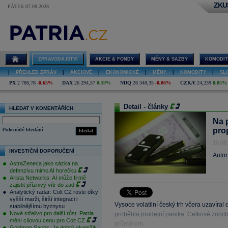
ZKU
PÁTEK 07.08.2026
ZPRAVODAJSTVÍ
AKCIE & FONDY
MĚNY & SAZBY
KOMODIT
|
PŘEHLED ZPRÁV
|
AKCIOVÉ
|
EKONOMICKÉ
|
MĚNY
|
KOMODITY
|
SL
PX
2 786,78
-0,65%
DAX
26 294,57
0,59%
NDQ
26 348,35
-0,06%
CZK/€
24,239
0,05%
Detail - články
HLEDAT V KOMENTÁŘÍCH
Na 
pro
Pokročilé hledání
hledat
10.08
INVESTIČNÍ DOPORUČENÍ
Autor
AstraZeneca jako sázka na
defenzivu mimo AI horečku
Arista Networks: AI může firmě
zajistit příznivý vítr do zad
Analytický radar: Colt CZ roste díky
vyšší marži, širší integraci i
Vysoce volatilní český trh včera uzavíral
stabilnějšímu byznysu
Nové střelivo pro další růst. Patria
proběhla prodejní panika. Celkové zob
mění cílovou cenu pro Colt CZ
průměrem.
Goldman Sachs: Je dobrý okamžik