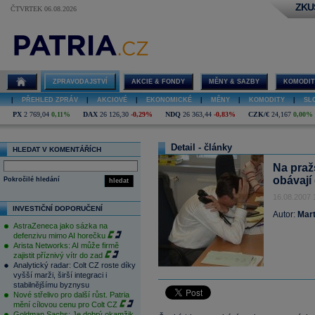
ZKU
ČTVRTEK 06.08.2026
ZPRAVODAJSTVÍ
AKCIE & FONDY
MĚNY & SAZBY
KOMODIT
|
PŘEHLED ZPRÁV
|
AKCIOVÉ
|
EKONOMICKÉ
|
MĚNY
|
KOMODITY
|
SL
PX
2 769,04
0,11%
DAX
26 126,30
-0,29%
NDQ
26 363,44
-0,83%
CZK/€
24,167
0,00%
Detail - články
HLEDAT V KOMENTÁŘÍCH
Na praž
obávají
Pokročilé hledání
hledat
16.08.2007 
INVESTIČNÍ DOPORUČENÍ
Autor:
Mart
AstraZeneca jako sázka na
defenzivu mimo AI horečku
Arista Networks: AI může firmě
zajistit příznivý vítr do zad
Analytický radar: Colt CZ roste díky
vyšší marži, širší integraci i
stabilnějšímu byznysu
Nové střelivo pro další růst. Patria
mění cílovou cenu pro Colt CZ
Goldman Sachs: Je dobrý okamžik