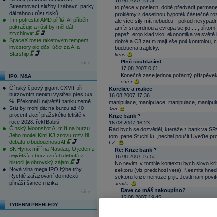
16.08.2007 23:38
Streamovací služby i zábavní parky
to přece v poslední době předvádí permane
dál táhnou růst zisků
problémy s desetinou hypoték částečně rozv
Trh potrestal AMD příliš. AI příběh
ale více síly mít nebudou - pokud nevypadno
pokračuje a růst by měl dál
amíci si uprdnou a evropa se po....., přit
zrychlovat
papež. ergo kladívko: ekonomika ve světě i 
SpaceX roste raketovým tempem,
dobré a CB zatím mají vše pod kontrolou, c
investory ale děsí účet za AI a
budoucna tragicky.
Starship
keris
Plně souhlasím!
více...
17.08.2007 0:01
Konečně zase jednou pořádný příspěvek, 
IPO, M&A
onřej
Čínský čipový gigant CXMT při
Korekce a reakce
burzovním debutu vystřelil přes 500
16.08.2007 17:36
%. Překonal i největší banku země
manipulace, manipulace, manipulace, manipula
Stát by mohl dát na burzu až 40
Jan
procent akcií pražského letiště v
Krize bank ?
roce 2028, řekl Babiš
16.08.2007 16:23
Čínský Moonshot AI míří na burzu.
Rád bych se dozvěděl, kteráže z bank va SPA
Jeho model Kimi K3 znovu rozvířil
tom ,pane Stuchlíku ,nechal poučit!Uveďte pr
debatu o budoucnosti AI
I.Z.
SK Hynix míří na Nasdaq. O jeden z
Re: Krize bank ?
největších burzovních debutů v
16.08.2007 16:53
historii je obrovský zájem
No nevim, v tomhle kontextu bych slovo kr
Nová vlna mega IPO hýbe trhy.
sektoru (viz predchozi veta). Nesmite hned
Rychlé zařazování do indexů
sektoru krize nemuze prijit. Jestli nam povi
přináší šance i rizika
Jenda
Dave co máš nakoupíno?
více...
16.08.2007 19:45
hotovost?dobřes udělal,korunka sílí
TÝDENNÍ PŘEHLEDY
mm