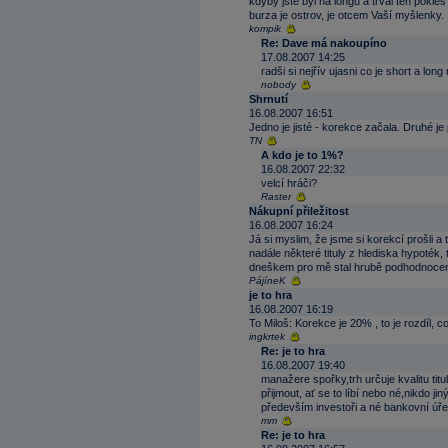
kdyby jste byl na longu a trval ten pokle
burza je ostrov, je otcem Vaší myšlenky.
kompik
Re: Dave má nakoupíno
17.08.2007 14:25
radši si nejřív ujasni co je short a l
nobody
Shrnutí
16.08.2007 16:51
Jedno je jisté - korekce začala. Druhé je
TN
A kdo je to 1%?
16.08.2007 22:32
velcí hráči?
Raster
Nákupní přiležitost
16.08.2007 16:24
Já si myslim, že jsme si korekcí prošli a 
nadále některé tituly z hlediska hypoték,
dneškem pro mě stal hrubě podhodnoceno
PájíneK
je to hra
16.08.2007 16:19
To Miloš: Korekce je 20% , to je rozdíl, co
ingkrtek
Re: je to hra
16.08.2007 19:40
manažere spořky,trh určuje kvalitu titu
přijmout, ať se to líbí nebo né,nikdo j
především investoři a né bankovní úř
mm
Re: je to hra