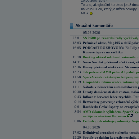
16.08.2007 16:57
To ano, ale globální korekce je už dos
na vrub CEZu, který je držen odkupy.
Miloš
Aktuální komentáře
05.08.2026
22:01
S&P 500 po rekordní rally vyčkával,
18:03
Prémiové akcie, Mag495 a další pokr
16:05
PODCAST ROZHOVORY: Eli Lilly vs. 
Kunové teprve na začátku
15:18
Booking ukázal odolnost cestovního trh
14:31
Novo Nordisk překonal očekávání, akci
13:36
Disney překonal očekávání. Streamova
13:23
Trh potrestal AMD příliš. AI příběh p
11:58
SpaceX roste raketovým tempem, inves
11:19
Geopolitika trhům svědčí, zatímco v
11:11
Nálada v německém automobilovém prů
10:30
Útraty domácností dále rostou, malo
9:43
Inflace v červenci lehce zrychlila. Pot
9:14
Bezvavlasy potvrzuje celoroční výhl
9:01
Rozbřesk: České úspory na evropském
8:54
AMD zklamalo výhledem, SpaceX vydě
naděje na otevření Hormuzu
6:06
Fed mlčí, trh utahuje podmínky. Nejis
04.08.2026
17:02
Definitivní proražení stoletého trend
15:20
Spotify ve duhém kvartále neoslnilo. 