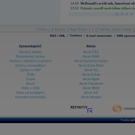
14:34
McDonald's zvýšil zisk, Američané ale
13:52
Palantir zasadil medvědům těžkou rá
1
2
3
4
O Patria.cz
|
Reklama
|
Mapa Stránek
|
|
|
Podmínky užívání stránek
|
|
Cookies
|
|
RSS / XML
E-mail newsletter
SMS zpravod
Zpravodajství:
Akcie:
Akciové zprávy
Akcie ČEZ
Ekonomické zprávy
Akcie NWR
Zprávy o měnách a sazbách
Akcie Komerční banka
Zprávy o komoditách
Akcie Erste Bank
Zprávy o HDP
Akcie O2
ČNB
Akcie Kofola
Grexit
Akcie Apple
Brexit
Akcie Facebook
Volby v USA
Akcie BMW
Video zpravodajství
Akcie GE
Investiční komentáře
Akcie Moneta
Tvorba apl