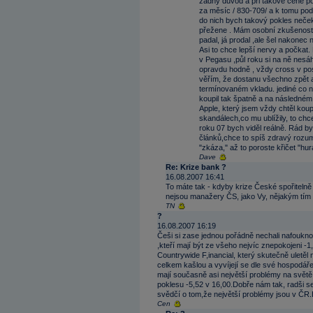
žádný důvod a při takové ceně po
za měsíc / 830-709/ a k tomu pod
do nich bych takový pokles neček
přežene . Mám osobní zkušenost,
padal, já prodal ,ale šel nakonec n
Asi to chce lepší nervy a počkat.
v Pegasu ,půl roku si na ně nesá
opravdu hodně , vždy cross v posl
věřím, že dostanu všechno zpět 
termínovaném vkladu. jediné co na
koupil tak špatně a na následném
Apple, který jsem vždy chtěl kou
skandálech,co mu ublížily, to chc
roku 07 bych viděl reálně. Rád by
článků,chce to spíš zdravý rozum. 
"zkáza," až to poroste křičet "hurá
Dave
Re: Krize bank ?
16.08.2007 16:41
To máte tak - kdyby krize České spořitelně hr
nejsou manažery ČS, jako Vy, nějakým tím
TN
?
16.08.2007 16:19
Češi si zase jednou pořádně nechali nafoukno
,kteří mají být ze všeho nejvíc znepokojeni -1
Countrywide F,inancial, který skutečně uletěl 
celkem kašlou a vyvíjejí se dle své hospodář
mají současně asi největší problémy na světě 
poklesu -5,52 v 16,00.Dobře nám tak, radši s
svědčí o tom,že největší problémy jsou v ČR.H
Cen