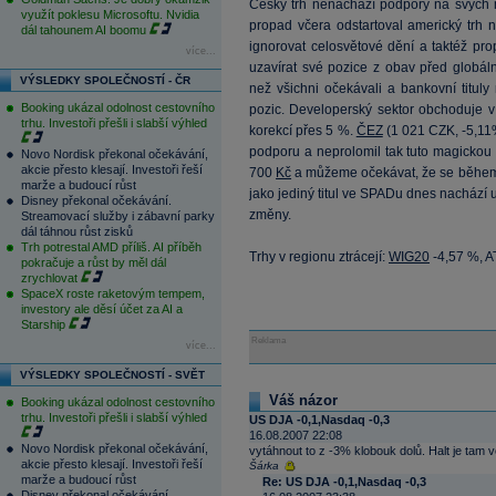
Český trh nenachází podpory na svých m
využít poklesu Microsoftu. Nvidia
propad včera odstartoval americký trh 
dál tahounem AI boomu
ignorovat celosvětové dění a taktéž prop
více...
uzavírat své pozice z obav před globáln
VÝSLEDKY SPOLEČNOSTÍ - ČR
než všichni očekávali a bankovní titul
Booking ukázal odolnost cestovního
pozic. Developerský sektor obchoduje v
trhu. Investoři přešli i slabší výhled
korekcí přes 5 %.
ČEZ
(
1 021
CZK, -5,11%
podporu a neprolomil tak tuto magickou 
Novo Nordisk překonal očekávání,
akcie přesto klesají. Investoři řeší
700
Kč
a můžeme očekávat, že se během 
marže a budoucí růst
jako jediný titul ve SPADu dnes nachází
Disney překonal očekávání.
změny.
Streamovací služby i zábavní parky
dál táhnou růst zisků
Trh potrestal AMD příliš. AI příběh
Trhy v regionu ztrácejí:
WIG20
-4,57 %, A
pokračuje a růst by měl dál
zrychlovat
SpaceX roste raketovým tempem,
investory ale děsí účet za AI a
Starship
Reklama
více...
VÝSLEDKY SPOLEČNOSTÍ - SVĚT
Váš názor
Booking ukázal odolnost cestovního
trhu. Investoři přešli i slabší výhled
US DJA -0,1,Nasdaq -0,3
16.08.2007 22:08
Novo Nordisk překonal očekávání,
vytáhnout to z -3% klobouk dolů. Halt je tam 
akcie přesto klesají. Investoři řeší
Šárka
marže a budoucí růst
Re: US DJA -0,1,Nasdaq -0,3
Disney překonal očekávání.