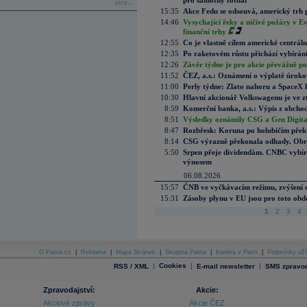
pro samotný fotbal“
více...
15:35
Akce Fedu se odsouvá, americký trh 
14:46
Vysychající řeky a ničivé požáry v E
finanční trhy
12:55
Co je vlastně cílem americké centrál
12:35
Po raketovém růstu přichází vybírán
12:26
Závěr týdne je pro akcie převážně po
11:52
ČEZ, a.s.: Oznámení o výplatě úrok
11:00
Perly týdne: Zlato nahoru a SpaceX 
10:30
Hlavní akcionář Volkswagenu je ve z
8:59
Komerční banka, a.s.: Výpis z obchod
8:51
Výsledky oznámily CSG a Gen Digital
8:47
Rozbřesk: Koruna po holubičím přek
8:14
CSG výrazně překonala odhady. Obran
5:50
Srpen přeje dividendám. CNBC vybírá
výnosem
06.08.2026
15:57
ČNB ve vyčkávacím režimu, zvýšení s
15:31
Zásoby plynu v EU jsou pro toto obdo
1
2
3
4
O Patria.cz
|
Reklama
|
Mapa Stránek
|
Skupina Patria
|
Kariéra v Patrii
|
Podmínky uží
|
Cookies
|
|
RSS / XML
E-mail newsletter
SMS zpravod
Zpravodajství:
Akcie:
Akciové zprávy
Akcie ČEZ