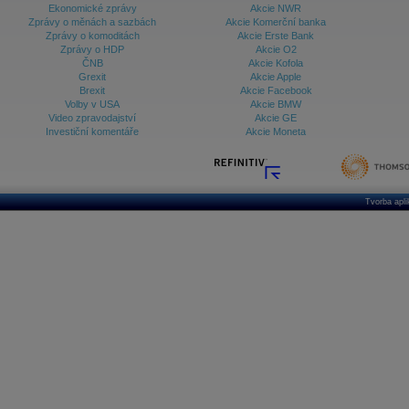
Ekonomické zprávy
Akcie NWR
Zprávy o měnách a sazbách
Akcie Komerční banka
Zprávy o komoditách
Akcie Erste Bank
Zprávy o HDP
Akcie O2
ČNB
Akcie Kofola
Grexit
Akcie Apple
Brexit
Akcie Facebook
Volby v USA
Akcie BMW
Video zpravodajství
Akcie GE
Investiční komentáře
Akcie Moneta
Tvorba apl