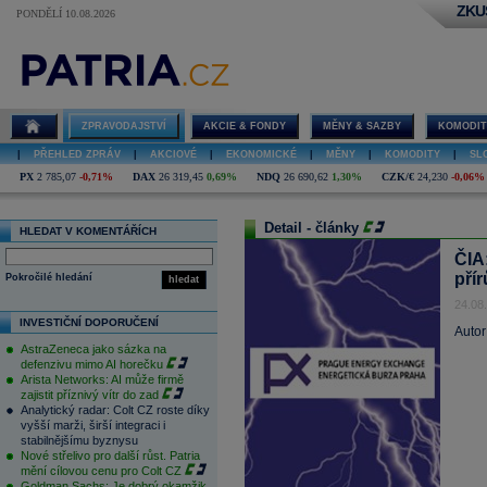
ZKU
PONDĚLÍ 10.08.2026
ZPRAVODAJSTVÍ
AKCIE & FONDY
MĚNY & SAZBY
KOMODIT
|
PŘEHLED ZPRÁV
|
AKCIOVÉ
|
EKONOMICKÉ
|
MĚNY
|
KOMODITY
|
SL
PX
2 785,07
-0,71%
DAX
26 319,45
0,69%
NDQ
26 690,62
1,30%
CZK/€
24,230
-0,06%
Detail - články
HLEDAT V KOMENTÁŘÍCH
ČIA
pří
Pokročilé hledání
hledat
24.08
INVESTIČNÍ DOPORUČENÍ
Autor
AstraZeneca jako sázka na
defenzivu mimo AI horečku
Arista Networks: AI může firmě
zajistit příznivý vítr do zad
Analytický radar: Colt CZ roste díky
vyšší marži, širší integraci i
stabilnějšímu byznysu
Nové střelivo pro další růst. Patria
mění cílovou cenu pro Colt CZ
Goldman Sachs: Je dobrý okamžik