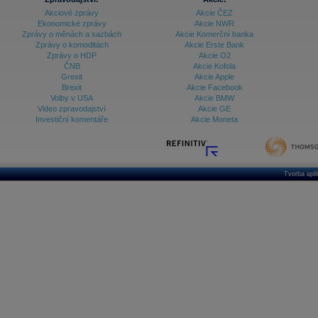
Akciové zprávy
Akcie ČEZ
Ekonomické zprávy
Akcie NWR
Zprávy o měnách a sazbách
Akcie Komerční banka
Zprávy o komoditách
Akcie Erste Bank
Zprávy o HDP
Akcie O2
ČNB
Akcie Kofola
Grexit
Akcie Apple
Brexit
Akcie Facebook
Volby v USA
Akcie BMW
Video zpravodajství
Akcie GE
Investiční komentáře
Akcie Moneta
Tvorba apl