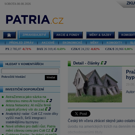
ZKU
SOBOTA 08.08.2026
ZPRAVODAJSTVÍ
AKCIE & FONDY
MĚNY & SAZBY
KOMODIT
|
PŘEHLED ZPRÁV
|
AKCIOVÉ
|
EKONOMICKÉ
|
MĚNY
|
KOMODITY
|
SL
PX
2 785,07
-0,71%
DAX
26 319,45
0,69%
CZK/€
24,232
-0,02%
CZK/$
20,966
0,00%
Detail - články
HLEDAT V KOMENTÁŘÍCH
Pra
hyp
Pokročilé hledání
hledat
29.08
INVESTIČNÍ DOPORUČENÍ
Autor
AstraZeneca jako sázka na
defenzivu mimo AI horečku
Arista Networks: AI může firmě
zajistit příznivý vítr do zad
Analytický radar: Colt CZ roste díky
vyšší marži, širší integraci i
Český trh včera ztrácel stejně jako ostat
stabilnějšímu byznysu
Nové střelivo pro další růst. Patria
úvodu na amerických trzích na denním mi
mění cílovou cenu pro Colt CZ
obchodovanými tituly.
Goldman Sachs: Je dobrý okamžik