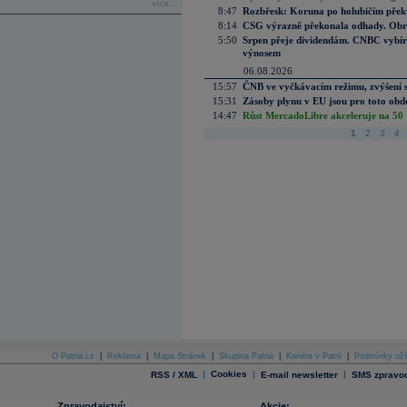
více...
8:47
Rozbřesk: Koruna po holubičím přek
8:14
CSG výrazně překonala odhady. Obran
5:50
Srpen přeje dividendám. CNBC vybírá
výnosem
06.08.2026
15:57
ČNB ve vyčkávacím režimu, zvýšení s
15:31
Zásoby plynu v EU jsou pro toto obdo
14:47
Růst MercadoLibre akceleruje na 50 %
1
2
3
4
O Patria.cz
|
Reklama
|
Mapa Stránek
|
Skupina Patria
|
Kariéra v Patrii
|
Podmínky uží
|
Cookies
|
|
RSS / XML
E-mail newsletter
SMS zpravod
Zpravodajství:
Akcie: