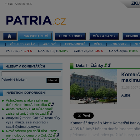
ZKU
SOBOTA 08.08.2026
ZPRAVODAJSTVÍ
AKCIE & FONDY
MĚNY & SAZBY
KOMODIT
|
PŘEHLED ZPRÁV
|
AKCIOVÉ
|
EKONOMICKÉ
|
MĚNY
|
KOMODITY
|
SL
PX
2 785,07
-0,71%
DAX
26 319,45
0,69%
CZK/€
24,232
-0,02%
CZK/$
20,966
0,00%
Detail - články
HLEDAT V KOMENTÁŘÍCH
Komerčn
maximu
Pokročilé hledání
hledat
31.08.2007 
INVESTIČNÍ DOPORUČENÍ
Autor:
AstraZeneca jako sázka na
defenzivu mimo AI horečku
Arista Networks: AI může firmě
zajistit příznivý vítr do zad
Analytický radar: Colt CZ roste díky
vyšší marži, širší integraci i
Komentář doplněn Akcie Komerční banky
stabilnějšímu byznysu
4395 Kč, když během dnešní seance přida
Nové střelivo pro další růst. Patria
překonala hlavní index pražské burzy o v
mění cílovou cenu pro Colt CZ
Goldman Sachs: Je dobrý okamžik