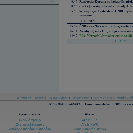
více...
8:47
Rozbřesk: Koruna po holubičím přek
8:14
CSG výrazně překonala odhady. Obran
5:50
Srpen přeje dividendám. CNBC vybírá
výnosem
06.08.2026
15:57
ČNB ve vyčkávacím režimu, zvýšení s
15:31
Zásoby plynu v EU jsou pro toto obdo
14:47
Růst MercadoLibre akceleruje na 50 %
1
2
3
4
O Patria.cz
|
Reklama
|
Mapa Stránek
|
Skupina Patria
|
Kariéra v Patrii
|
Podmínky uží
|
Cookies
|
|
RSS / XML
E-mail newsletter
SMS zpravod
Zpravodajství:
Akcie:
Akciové zprávy
Akcie ČEZ
Ekonomické zprávy
Akcie NWR
Zprávy o měnách a sazbách
Akcie Komerční banka