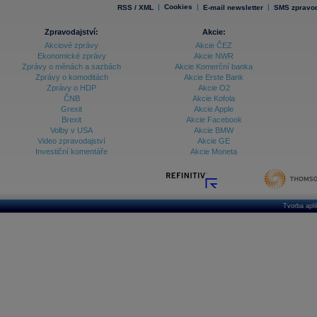
|
Cookies
|
|
RSS / XML
E-mail newsletter
SMS zpravod
Zpravodajství:
Akcie:
Akciové zprávy
Akcie ČEZ
Ekonomické zprávy
Akcie NWR
Zprávy o měnách a sazbách
Akcie Komerční banka
Zprávy o komoditách
Akcie Erste Bank
Zprávy o HDP
Akcie O2
ČNB
Akcie Kofola
Grexit
Akcie Apple
Brexit
Akcie Facebook
Volby v USA
Akcie BMW
Video zpravodajství
Akcie GE
Investiční komentáře
Akcie Moneta
Tvorba apl