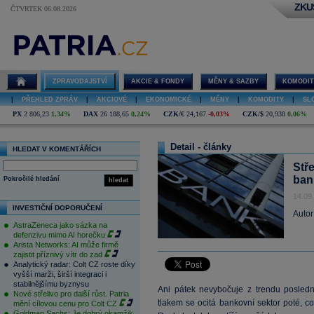
ZKU
ČTVRTEK 06.08.2026
ZPRAVODAJSTVÍ
AKCIE & FONDY
MĚNY & SAZBY
KOMODIT
|
PŘEHLED ZPRÁV
|
AKCIOVÉ
|
EKONOMICKÉ
|
MĚNY
|
KOMODITY
|
SL
PX
2 806,23
1,34%
DAX
26 188,65
0,24%
CZK/€
24,167
-0,03%
CZK/$
20,938
0,06%
Detail - články
HLEDAT V KOMENTÁŘÍCH
Stře
ban
Pokročilé hledání
hledat
14.09
INVESTIČNÍ DOPORUČENÍ
Autor
AstraZeneca jako sázka na
defenzivu mimo AI horečku
Arista Networks: AI může firmě
zajistit příznivý vítr do zad
Analytický radar: Colt CZ roste díky
vyšší marži, širší integraci i
stabilnějšímu byznysu
Ani pátek nevybočuje z trendu poslední
Nové střelivo pro další růst. Patria
tlakem se ocitá bankovní sektor poté, c
mění cílovou cenu pro Colt CZ
Goldman Sachs: Je dobrý okamžik