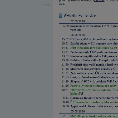
pouze přihlášení uživatelé (
Přihlásit
). Pokud ne
zde
.
více...
Aktuální komentáře
07.08.2026
5:50
Srpen přeje dividendám. CNBC vybírá
výnosem
06.08.2026
15:57
ČNB ve vyčkávacím režimu, zvýšení s
15:31
Zásoby plynu v EU jsou pro toto obdo
14:47
Růst MercadoLibre akceleruje na 50 %
14:37
Bankovní rada ČNB podle očekávání 
13:32
Nintendo navýšilo zisk o 150 procen
13:19
Goldman Sachs vidí v Evropě přehlíže
11:59
Rychlejší růst, vyšší marže a lepší v
11:40
Meziroční růst stavební výroby v ČR
11:37
Zahraniční obchod ČR v červnu skonč
11:35
Český průmysl zakončil druhé čtvrtlet
11:29
Skupina ČSOB v 1. pololetí: Velký zá
11:26
Paměťový sektor je brzda pro techy,
10:27
PREVIEW: CSG míří k dalšímu růstu.
knihy
8:43
Rozbřesk: Inflace v červenci mírně v
8:40
ČNB rozhodne o sazbách, trhy mezitím
6:08
Apple není AI firma. Jeho síla stojí n
05.08.2026
22:01
S&P 500 po rekordní rally vyčkával,