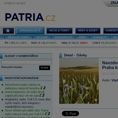
ZKU
PÁTEK 07.08.2026
ZPRAVODAJSTVÍ
AKCIE & FONDY
MĚNY & SAZBY
KOMODIT
|
PŘEHLED ZPRÁV
|
AKCIOVÉ
|
EKONOMICKÉ
|
MĚNY
|
KOMODITY
|
SL
PX
2 805,12
1,30%
DAX
26 140,13
0,05%
NDQ
26 348,35
-0,06%
CZK/€
24,233
0,04%
Detail - články
HLEDAT V KOMENTÁŘÍCH
Navzdor
Praha k
Pokročilé hledání
hledat
08.10.2007 
INVESTIČNÍ DOPORUČENÍ
Autor:
Vlad
AstraZeneca jako sázka na
defenzivu mimo AI horečku
Arista Networks: AI může firmě
zajistit příznivý vítr do zad
Analytický radar: Colt CZ roste díky
vyšší marži, širší integraci i
stabilnějšímu byznysu
Nové střelivo pro další růst. Patria
mění cílovou cenu pro Colt CZ
Goldman Sachs: Je dobrý okamžik