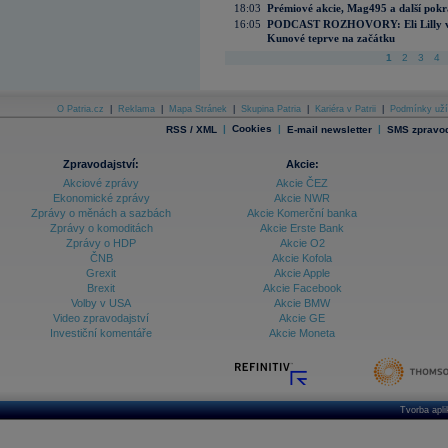
18:03
Prémiové akcie, Mag495 a další pokr
16:05
PODCAST ROZHOVORY: Eli Lilly vs. 
Kunové teprve na začátku
1
2
3
4
O Patria.cz
|
Reklama
|
Mapa Stránek
|
Skupina Patria
|
Kariéra v Patrii
|
Podmínky uží
|
Cookies
|
|
RSS / XML
E-mail newsletter
SMS zpravod
Zpravodajství:
Akcie:
Akciové zprávy
Akcie ČEZ
Ekonomické zprávy
Akcie NWR
Zprávy o měnách a sazbách
Akcie Komerční banka
Zprávy o komoditách
Akcie Erste Bank
Zprávy o HDP
Akcie O2
ČNB
Akcie Kofola
Grexit
Akcie Apple
Brexit
Akcie Facebook
Volby v USA
Akcie BMW
Video zpravodajství
Akcie GE
Investiční komentáře
Akcie Moneta
Tvorba apl