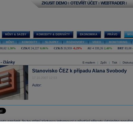
ZKUSIT DEMO
OTEVŘÍT ÚČET
WEBTRADER
|
|
|
MĚNY & SAZBY
KOMODITY & DERIVÁTY
EKONOMIKA
PRÁVO
MOJ
|
MĚNY
|
KOMODITY
|
SLOUPKY
|
ROZHOVORY
|
VIDEO
|
MONITORING
|
90,62
1,30%
CZK/€
24,227
0,06%
CZK/$
20,959
-0,29%
AU
4 339,26
2,40%
BRT
83,08
 - články
E-mailem
Zpět
Tisk
Diskutu
|
|
|
Stanovisko ČEZ k případu Alana Svobody
17.10.2007 12:53
Autor:
oda oznámil, že ho státní zástupce informoval o předání případu údajného porušen
ři nákupu cenných papírů společnosti soudu. Svoboda současně oznámil svoj
na členství ve Výkonném výboru, který představuje širší vedení celé Skupiny
ČEZ
.