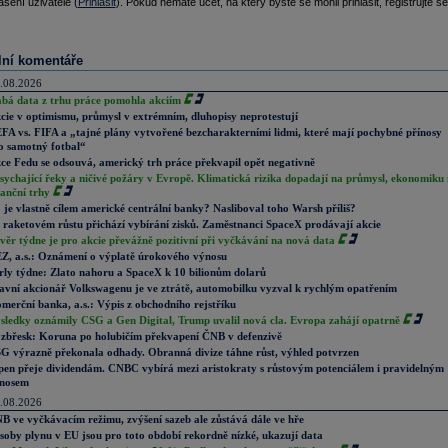
ášení uživatelé (
Přihlásit
). Pokud nemáte účet, na který byste se mohli přihlásit, registrujte se
lní komentáře
.08.2026
abá data z trhu práce pomohla akciím
cie v optimismu, průmysl v extrémním, dluhopisy neprotestují
FA vs. FIFA a „tajné plány vytvořené bezcharakterními lidmi, které mají pochybné přínosy
o samotný fotbal“
ce Fedu se odsouvá, americký trh práce překvapil opět negativně
sychající řeky a ničivé požáry v Evropě. Klimatická rizika dopadají na průmysl, ekonomiku 
nanční trhy
 je vlastně cílem americké centrální banky? Nasliboval toho Warsh příliš?
 raketovém růstu přichází vybírání zisků. Zaměstnanci SpaceX prodávají akcie
věr týdne je pro akcie převážně pozitivní při vyčkávání na nová data
Z, a.s.: Oznámení o výplatě úrokového výnosu
rly týdne: Zlato nahoru a SpaceX k 10 bilionům dolarů
avní akcionář Volkswagenu je ve ztrátě, automobilku vyzval k rychlým opatřením
merční banka, a.s.: Výpis z obchodního rejstříku
sledky oznámily CSG a Gen Digital, Trump uvalil nová cla. Evropa zahájí opatrně
zbřesk: Koruna po holubičím překvapení ČNB v defenzivě
G výrazně překonala odhady. Obranná divize táhne růst, výhled potvrzen
pen přeje dividendám. CNBC vybírá mezi aristokraty s růstovým potenciálem i pravidelným
nosem
.08.2026
B ve vyčkávacím režimu, zvýšení sazeb ale zůstává dále ve hře
soby plynu v EU jsou pro toto období rekordně nízké, ukazují data