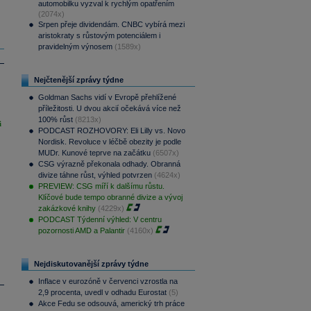
automobilku vyzval k rychlým opatřením
(2074x)
Srpen přeje dividendám. CNBC vybírá mezi
aristokraty s růstovým potenciálem i
pravidelným výnosem
(1589x)
Nejčtenější zprávy týdne
Goldman Sachs vidí v Evropě přehlížené
příležitosti. U dvou akcií očekává více než
100% růst
(8213x)
i
PODCAST ROZHOVORY: Eli Lilly vs. Novo
Nordisk. Revoluce v léčbě obezity je podle
MUDr. Kunové teprve na začátku
(6507x)
CSG výrazně překonala odhady. Obranná
divize táhne růst, výhled potvrzen
(4624x)
PREVIEW: CSG míří k dalšímu růstu.
Klíčové bude tempo obranné divize a vývoj
zakázkové knihy
(4229x)
PODCAST Týdenní výhled: V centru
pozornosti AMD a Palantir
(4160x)
Nejdiskutovanější zprávy týdne
Inflace v eurozóně v červenci vzrostla na
2,9 procenta, uvedl v odhadu Eurostat
(5)
Akce Fedu se odsouvá, americký trh práce