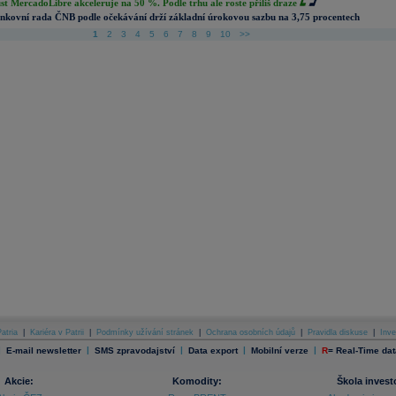
st MercadoLibre akceleruje na 50 %. Podle trhu ale roste příliš draze
nkovní rada ČNB podle očekávání drží základní úrokovou sazbu na 3,75 procentech
1
2
3
4
5
6
7
8
9
10
>>
atria
|
Kariéra v Patrii
|
Podmínky užívání stránek
|
Ochrana osobních údajů
|
Pravidla diskuse
|
Inve
|
|
|
|
|
E-mail newsletter
SMS zpravodajství
Data export
Mobilní verze
R
=
Real-Time dat
Akcie:
Komodity:
Škola invest