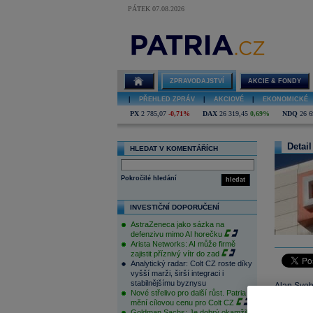
PÁTEK 07.08.2026
ZPRAVODAJSTVÍ
AKCIE & FONDY
|
PŘEHLED ZPRÁV
|
AKCIOVÉ
|
EKONOMICKÉ
PX
2 785,07
-0,71%
DAX
26 319,45
0,69%
NDQ
26 6
Detail
HLEDAT V KOMENTÁŘÍCH
Pokročilé hledání
hledat
INVESTIČNÍ DOPORUČENÍ
AstraZeneca jako sázka na
defenzivu mimo AI horečku
Arista Networks: AI může firmě
zajistit příznivý vítr do zad
Analytický radar: Colt CZ roste díky
vyšší marži, širší integraci i
stabilnějšímu byznysu
Alan Svob
Nové střelivo pro další růst. Patria
zákona p
mění cílovou cenu pro Colt CZ
rezignaci 
Goldman Sachs: Je dobrý okamžik