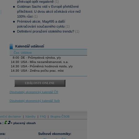
překvapil opět negativně
(1)
Goldman Sachs vidí v Evropě přehlížené
příležitosti. U dvou akcií očekává více než
100% růst
(1)
Prémiové akcie, Mag495 a další
pokračování současného cyklu
(1)
Definitivní proražení stoletého trendu?
(1)
Kalendář událostí
Čas
Událost
8:00
DE - Průmyslová výroba, y/y
14:30
USA - Míra nezaměstnanosti, s.a.
14:30
USA - Průměrná hodinová mzda, y/y
14:30
USA - Změna počtu prac. míst
UDÁLOSTI ONLINE
Dlouhodobý ekonomický kalendář ČR
Dlouhodobý ekonomický kalendář Svět
stiční disclaimer
|
Náměty
|
FAQ
|
Skupina ČSOB
a
|
=
placený obsah
ora:
Světové ekonomiky: