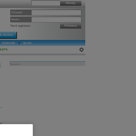
Hledej
Uživatel:
Heslo:
Nová registrace
Přihlásit
E PATRIA
DISKUSE
|
BLOG
4,61%
j
Reklama
í
i