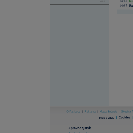
14:47
Rů
více...
14:37
Ba
O Patria.cz
|
Reklama
|
Mapa Stránek
|
Skupina P
|
Cookies
RSS / XML
Zpravodajství: