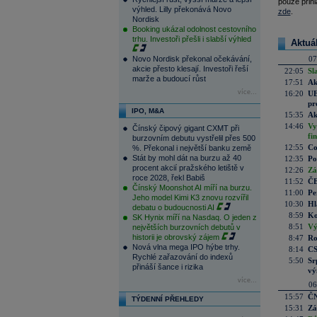
pouze přihl
výhled. Lilly překonává Novo
zde
.
Nordisk
Booking ukázal odolnost cestovního
trhu. Investoři přešli i slabší výhled
Aktuá
Novo Nordisk překonal očekávání,
07
akcie přesto klesají. Investoři řeší
22:05
Sl
marže a budoucí růst
17:51
Ak
více...
16:20
UE
pr
IPO, M&A
15:35
Ak
14:46
Vy
Čínský čipový gigant CXMT při
fi
burzovním debutu vystřelil přes 500
12:55
Co
%. Překonal i největší banku země
Stát by mohl dát na burzu až 40
12:35
Po
procent akcií pražského letiště v
12:26
Zá
roce 2028, řekl Babiš
11:52
ČE
Čínský Moonshot AI míří na burzu.
11:00
Pe
Jeho model Kimi K3 znovu rozvířil
10:30
Hl
debatu o budoucnosti AI
8:59
Ko
SK Hynix míří na Nasdaq. O jeden z
8:51
Vý
největších burzovních debutů v
historii je obrovský zájem
8:47
Ro
Nová vlna mega IPO hýbe trhy.
8:14
CS
Rychlé zařazování do indexů
5:50
Sr
přináší šance i rizika
vý
více...
06
15:57
ČN
TÝDENNÍ PŘEHLEDY
15:31
Zá