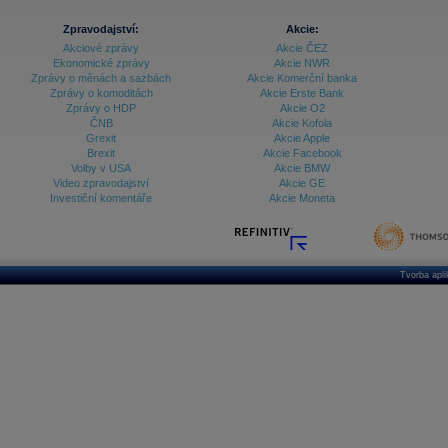
Zpravodajství:
Akcie:
Akciové zprávy
Akcie ČEZ
Ekonomické zprávy
Akcie NWR
Zprávy o měnách a sazbách
Akcie Komerční banka
Zprávy o komoditách
Akcie Erste Bank
Zprávy o HDP
Akcie O2
ČNB
Akcie Kofola
Grexit
Akcie Apple
Brexit
Akcie Facebook
Volby v USA
Akcie BMW
Video zpravodajství
Akcie GE
Investiční komentáře
Akcie Moneta
Tvorba apl