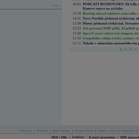
16:05
PODCAST ROZHOVORY: Eli Lilly vs. 
více...
Kunové teprve na začátku
15:18
Booking ukázal odolnost cestovního trh
14:31
Novo Nordisk překonal očekávání, akci
13:36
Disney překonal očekávání. Streamova
13:23
Trh potrestal AMD příliš. AI příběh p
11:58
SpaceX roste raketovým tempem, inves
11:19
Geopolitika trhům svědčí, zatímco v
11:11
Nálada v německém automobilovém prů
1
2
3
4
O Patria.cz
|
Reklama
|
Mapa Stránek
|
Skupina Patria
|
Kariéra v Patrii
|
Podmínky uží
|
Cookies
|
|
RSS / XML
E-mail newsletter
SMS zpravod