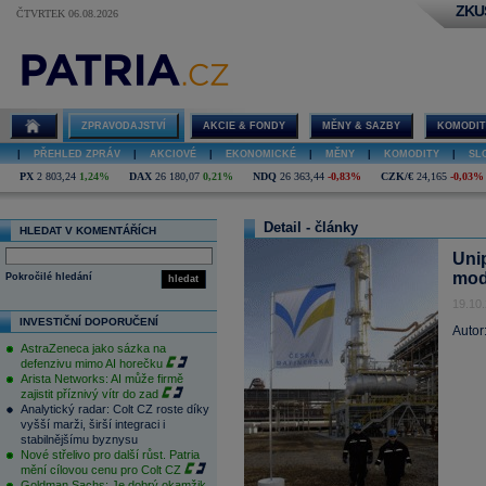
ZKU
ČTVRTEK 06.08.2026
ZPRAVODAJSTVÍ
AKCIE & FONDY
MĚNY & SAZBY
KOMODIT
|
PŘEHLED ZPRÁV
|
AKCIOVÉ
|
EKONOMICKÉ
|
MĚNY
|
KOMODITY
|
SL
PX
2 803,24
1,24%
DAX
26 180,07
0,21%
NDQ
26 363,44
-0,83%
CZK/€
24,165
-0,03%
Detail - články
HLEDAT V KOMENTÁŘÍCH
Uni
mode
Pokročilé hledání
hledat
19.10
INVESTIČNÍ DOPORUČENÍ
Autor
AstraZeneca jako sázka na
defenzivu mimo AI horečku
Arista Networks: AI může firmě
zajistit příznivý vítr do zad
Analytický radar: Colt CZ roste díky
vyšší marži, širší integraci i
stabilnějšímu byznysu
Nové střelivo pro další růst. Patria
mění cílovou cenu pro Colt CZ
Goldman Sachs: Je dobrý okamžik