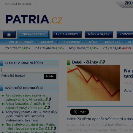
ZKU
PONDĚLÍ 10.08.2026
ZPRAVODAJSTVÍ
AKCIE & FONDY
MĚNY & SAZBY
KOMODIT
|
PŘEHLED ZPRÁV
|
AKCIOVÉ
|
EKONOMICKÉ
|
MĚNY
|
KOMODITY
|
SL
PX
2 785,87
0,03%
DAX
26 410,58
0,35%
NDQ
26 690,62
1,30%
CZK/€
24,246
-0,03%
Detail - články
HLEDAT V KOMENTÁŘÍCH
Na 
tvr
Pokročilé hledání
hledat
30.10
INVESTIČNÍ DOPORUČENÍ
Autor
AstraZeneca jako sázka na
defenzivu mimo AI horečku
Arista Networks: AI může firmě
zajistit příznivý vítr do zad
Analytický radar: Colt CZ roste díky
vyšší marži, širší integraci i
Index PX včera vylepšil svůj rekord a d
stabilnějšímu byznysu
Nové střelivo pro další růst. Patria
zobchodovaný objem byl nad dlouhodobým
mění cílovou cenu pro Colt CZ
zaznamenaly nový rekord. Aktivní byly t
Goldman Sachs: Je dobrý okamžik