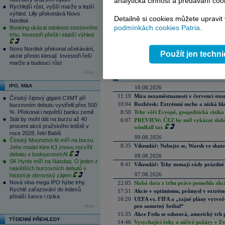
analytická činnost a předávání coo
Rychlejší růst, vyšší marže a lepší
výhled. Lilly překonává Novo
Detailně si cookies můžete upravit
Nordisk
Váš názor
podmínkách cookies Patria
.
Booking ukázal odolnost cestovního
trhu. Investoři přešli i slabší výhled
Ronalde,
30.10.2007 12:05
Novo Nordisk překonal očekávání,
takdneska to klaplo
Použít jen techn
akcie přesto klesají. Investoři řeší
rogy
marže a budoucí růst
více...
Aktuální komentáře
IPO, M&A
10.08.2026
11:19
Míra nezaměstnanosti v červenci stou
Čínský čipový gigant CXMT při
10:04
Rozbřesk: Extrémní sucho a nízká hl
burzovním debutu vystřelil přes 500
%. Překonal i největší banku země
8:50
Trhy věří Evropě, geopolitická rizika
Stát by mohl dát na burzu až 40
6:07
PREVIEW: ČEZ by měl vykázat slabší 
procent akcií pražského letiště v
windfall tax
roce 2028, řekl Babiš
09.08.2026
Čínský Moonshot AI míří na burzu.
8:35
Víkendář: Nebojte se, Warsh ve skute
Jeho model Kimi K3 znovu rozvířil
debatu o budoucnosti AI
08.08.2026
SK Hynix míří na Nasdaq. O jeden z
8:41
Víkendář: Trhy nemají rády prázdné 
největších burzovních debutů v
07.08.2026
historii je obrovský zájem
Nová vlna mega IPO hýbe trhy.
22:05
Slabá data z trhu práce pomohla akc
Rychlé zařazování do indexů
17:51
Akcie v optimismu, průmysl v extrémn
přináší šance i rizika
16:20
UEFA vs. FIFA a „tajné plány vytvoř
pro samotný fotbal“
více...
15:35
Akce Fedu se odsouvá, americký trh 
TÝDENNÍ PŘEHLEDY
14:46
Vysychající řeky a ničivé požáry v E