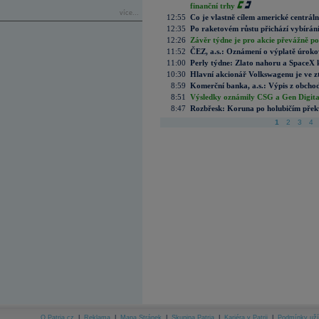
finanční trhy
více...
12:55
Co je vlastně cílem americké centrál
12:35
Po raketovém růstu přichází vybírán
12:26
Závěr týdne je pro akcie převážně po
11:52
ČEZ, a.s.: Oznámení o výplatě úrok
11:00
Perly týdne: Zlato nahoru a SpaceX 
10:30
Hlavní akcionář Volkswagenu je ve z
8:59
Komerční banka, a.s.: Výpis z obchod
8:51
Výsledky oznámily CSG a Gen Digital
8:47
Rozbřesk: Koruna po holubičím přek
1
2
3
4
O Patria.cz
|
Reklama
|
Mapa Stránek
|
Skupina Patria
|
Kariéra v Patrii
|
Podmínky uží