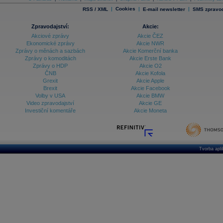
|
Cookies
|
|
RSS / XML
E-mail newsletter
SMS zpravod
Zpravodajství:
Akcie:
Akciové zprávy
Akcie ČEZ
Ekonomické zprávy
Akcie NWR
Zprávy o měnách a sazbách
Akcie Komerční banka
Zprávy o komoditách
Akcie Erste Bank
Zprávy o HDP
Akcie O2
ČNB
Akcie Kofola
Grexit
Akcie Apple
Brexit
Akcie Facebook
Volby v USA
Akcie BMW
Video zpravodajství
Akcie GE
Investiční komentáře
Akcie Moneta
Tvorba apl