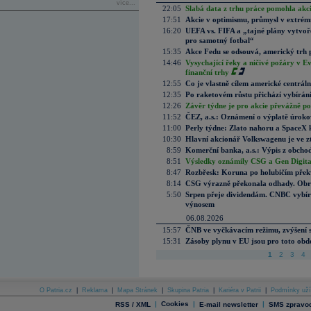
více...
22:05
Slabá data z trhu práce pomohla akc
17:51
Akcie v optimismu, průmysl v extrémn
16:20
UEFA vs. FIFA a „tajné plány vytvoř
pro samotný fotbal“
15:35
Akce Fedu se odsouvá, americký trh 
14:46
Vysychající řeky a ničivé požáry v E
finanční trhy
12:55
Co je vlastně cílem americké centrál
12:35
Po raketovém růstu přichází vybírán
12:26
Závěr týdne je pro akcie převážně po
11:52
ČEZ, a.s.: Oznámení o výplatě úrok
11:00
Perly týdne: Zlato nahoru a SpaceX 
10:30
Hlavní akcionář Volkswagenu je ve z
8:59
Komerční banka, a.s.: Výpis z obchod
8:51
Výsledky oznámily CSG a Gen Digital
8:47
Rozbřesk: Koruna po holubičím přek
8:14
CSG výrazně překonala odhady. Obran
5:50
Srpen přeje dividendám. CNBC vybírá
výnosem
06.08.2026
15:57
ČNB ve vyčkávacím režimu, zvýšení s
15:31
Zásoby plynu v EU jsou pro toto obdo
1
2
3
4
O Patria.cz
|
Reklama
|
Mapa Stránek
|
Skupina Patria
|
Kariéra v Patrii
|
Podmínky uží
|
Cookies
|
|
RSS / XML
E-mail newsletter
SMS zpravod