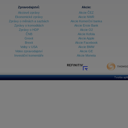
Zpravodajství:
Akcie:
Akciové zprávy
Akcie ČEZ
Ekonomické zprávy
Akcie NWR
Zprávy o měnách a sazbách
Akcie Komerční banka
Zprávy o komoditách
Akcie Erste Bank
Zprávy o HDP
Akcie O2
ČNB
Akcie Kofola
Grexit
Akcie Apple
Brexit
Akcie Facebook
Volby v USA
Akcie BMW
Video zpravodajství
Akcie GE
Investiční komentáře
Akcie Moneta
Tvorba apl