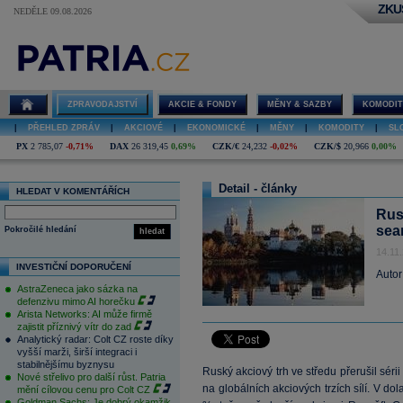
ZKU
NEDĚLE 09.08.2026
ZPRAVODAJSTVÍ
AKCIE & FONDY
MĚNY & SAZBY
KOMODIT
|
PŘEHLED ZPRÁV
|
AKCIOVÉ
|
EKONOMICKÉ
|
MĚNY
|
KOMODITY
|
SL
PX
2 785,07
-0,71%
DAX
26 319,45
0,69%
CZK/€
24,232
-0,02%
CZK/$
20,966
0,00%
Detail - články
HLEDAT V KOMENTÁŘÍCH
Rusk
sea
Pokročilé hledání
hledat
14.11
INVESTIČNÍ DOPORUČENÍ
Autor
AstraZeneca jako sázka na
defenzivu mimo AI horečku
Arista Networks: AI může firmě
zajistit příznivý vítr do zad
Analytický radar: Colt CZ roste díky
vyšší marži, širší integraci i
stabilnějšímu byznysu
Ruský akciový trh ve středu přerušil séri
Nové střelivo pro další růst. Patria
na globálních akciových trzích sílí. V d
mění cílovou cenu pro Colt CZ
Goldman Sachs: Je dobrý okamžik