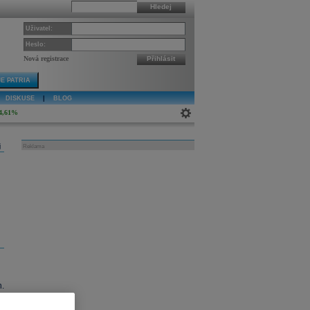
Hledej
Uživatel:
Heslo:
Nová registrace
Přihlásit
E PATRIA
DISKUSE
|
BLOG
4,61%
j
Reklama
.
cí