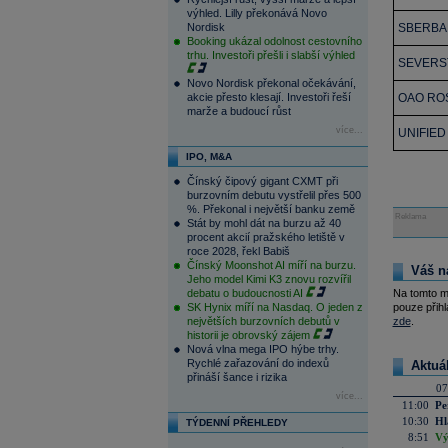
výhled. Lilly překonává Novo
Nordisk
SBERBA
Booking ukázal odolnost cestovního
trhu. Investoři přešli i slabší výhled
SEVERST
Novo Nordisk překonal očekávání,
akcie přesto klesají. Investoři řeší
OAO RO
marže a budoucí růst
více...
UNIFIE
IPO, M&A
Čínský čipový gigant CXMT při
burzovním debutu vystřelil přes 500
%. Překonal i největší banku země
Reklama
Stát by mohl dát na burzu až 40
procent akcií pražského letiště v
roce 2028, řekl Babiš
Čínský Moonshot AI míří na burzu.
Váš n
Jeho model Kimi K3 znovu rozvířil
debatu o budoucnosti AI
Na tomto m
SK Hynix míří na Nasdaq. O jeden z
pouze přihl
největších burzovních debutů v
zde
.
historii je obrovský zájem
Nová vlna mega IPO hýbe trhy.
Rychlé zařazování do indexů
Aktuá
přináší šance i rizika
07
více...
11:00
Pe
10:30
Hl
TÝDENNÍ PŘEHLEDY
8:51
Vý