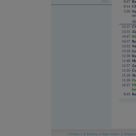
více...
8:47
Ro
8:14
CS
5:50
Sr
vý
06
15:57
ČN
15:31
Zá
14:47
Rů
14:37
Ba
13:32
Ni
13:19
Go
11:59
Ry
11:40
Me
11:37
Za
11:35
Če
11:29
Sk
11:26
Pa
10:27
PR
kn
8:43
Ro
O Patria.cz
|
Reklama
|
Mapa Stránek
|
Skupina P