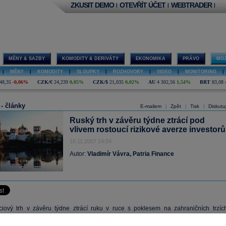
ZKUSIT DEMO
OTEVŘÍT ÚČET
WEBTRADER
|
|
|
MĚNY & SAZBY
KOMODITY & DERIVÁTY
EKONOMIKA
PRÁVO
MOJ
|
MĚNY
|
KOMODITY
|
SLOUPKY
|
ROZHOVORY
|
VIDEO
|
MONITORING
|
48,35
-0,06%
CZK/€
24,239
0,05%
CZK/$
21,035
0,02%
AU
4 302,56
1,54%
BRT
83,08
 - články
E-mailem
Zpět
Tisk
Diskutu
|
|
|
Ruský trh v závěru týdne ztrácí pod
vlivem rostoucí rizikové averze investorů
16.11.2007 14:04
Autor:
Vladimír Vávra, Patria Finance
iový trh v závěru týdne ztrácí ruku v ruce s poklesem na zahraničních trzích
verze investorů sílí, proto ruský trh, stále považován za rozvíjející se trh ztrá