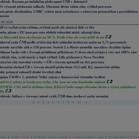
zbřesk: Koruna po holubičím překvapení ČNB v defenzivě
G výrazně překonala odhady. Obranná divize táhne růst, výhled potvrzen
pen přeje dividendám. CNBC vybírá mezi aristokraty s růstovým potenciálem i pravidelným
nosem
.08.2026
B ve vyčkávacím režimu, zvýšení sazeb ale zůstává dále ve hře
soby plynu v EU jsou pro toto období rekordně nízké, ukazují data
st MercadoLibre akceleruje na 50 %. Podle trhu ale roste příliš draze
nkovní rada ČNB podle očekávání drží základní úrokovou sazbu na 3,75 procentech
ntendo navýšilo zisk o 150 procent. Switch 2 a Mario pomohly navzdory dražším čipům
ldman Sachs vidí v Evropě přehlížené příležitosti. U dvou akcií očekává více než 100% růst
chlejší růst, vyšší marže a lepší výhled. Lilly překonává Novo Nordisk
ziroční růst stavební výroby v ČR v červnu zpomalil na dvě procenta
hraniční obchod ČR v červnu skončil přebytkem 15,5 mld. Kč, meziročně nižším
ský průmysl zakončil druhé čtvrtletí silně
upina ČSOB v 1. pololetí: Velký zájem o financování vlastního bydlení
měťový sektor je brzda pro techy, trhy jsou na tom dopoledne smíšeně
EVIEW: CSG míří k dalšímu růstu. Klíčové bude tempo obranné divize a vývoj zakázkové
ihy
zbřesk: Inflace v červenci mírně vyšší, ČNB dnes úrokové sazby nezmění
1
2
3
4
5
6
7
8
9
10
>>
atria
|
Kariéra v Patrii
|
Podmínky užívání stránek
|
Ochrana osobních údajů
|
Pravidla diskuse
|
Inve