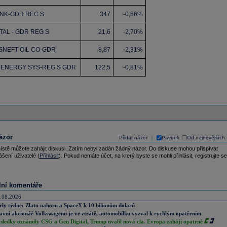
NK-GDR REG S
347
-0,86%
AL - GDR REG S
21,6
-2,70%
SNEFT OIL CO-GDR
8,87
-2,31%
D ENERGY SYS-REG S GDR
122,5
-0,81%
ázor
Přidat názor
Pavouk
Od nejnovějších
|
ístě můžete zahájit diskusi. Zatím nebyl zadán žádný názor. Do diskuse mohou přispívat
ášení uživatelé (
Přihlásit
). Pokud nemáte účet, na který byste se mohli přihlásit, registrujte se
lní komentáře
.08.2026
rly týdne: Zlato nahoru a SpaceX k 10 bilionům dolarů
avní akcionář Volkswagenu je ve ztrátě, automobilku vyzval k rychlým opatřením
sledky oznámily CSG a Gen Digital, Trump uvalil nová cla. Evropa zahájí opatrně