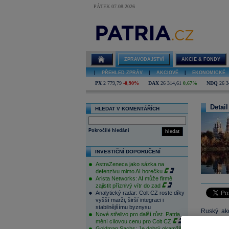
PÁTEK 07.08.2026
ZPRAVODAJSTVÍ
AKCIE & FONDY
|
PŘEHLED ZPRÁV
|
AKCIOVÉ
|
EKONOMICKÉ
PX
2 779,79
-0,90%
DAX
26 314,61
0,67%
NDQ
26 3
Detail
HLEDAT V KOMENTÁŘÍCH
Pokročilé hledání
hledat
INVESTIČNÍ DOPORUČENÍ
AstraZeneca jako sázka na
defenzivu mimo AI horečku
Arista Networks: AI může firmě
zajistit příznivý vítr do zad
Analytický radar: Colt CZ roste díky
vyšší marži, širší integraci i
stabilnějšímu byznysu
Ruský akc
Nové střelivo pro další růst. Patria
Riziková a
mění cílovou cenu pro Colt CZ
Goldman Sachs: Je dobrý okamžik