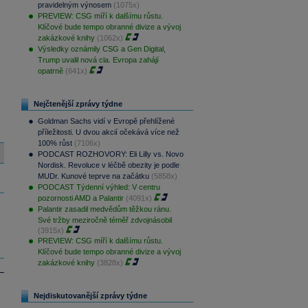
pravidelným výnosem
(1075x)
PREVIEW: CSG míří k dalšímu růstu.
Klíčové bude tempo obranné divize a vývoj
zakázkové knihy
(1062x)
Výsledky oznámily CSG a Gen Digital,
Trump uvalil nová cla. Evropa zahájí
opatrně
(641x)
Nejčtenější zprávy týdne
Goldman Sachs vidí v Evropě přehlížené
příležitosti. U dvou akcií očekává více než
100% růst
(7106x)
PODCAST ROZHOVORY: Eli Lilly vs. Novo
Nordisk. Revoluce v léčbě obezity je podle
MUDr. Kunové teprve na začátku
(5858x)
PODCAST Týdenní výhled: V centru
pozornosti AMD a Palantir
(4091x)
Palantir zasadil medvědům těžkou ránu.
Své tržby meziročně téměř zdvojnásobil
(3915x)
PREVIEW: CSG míří k dalšímu růstu.
Klíčové bude tempo obranné divize a vývoj
zakázkové knihy
(3828x)
Nejdiskutovanější zprávy týdne