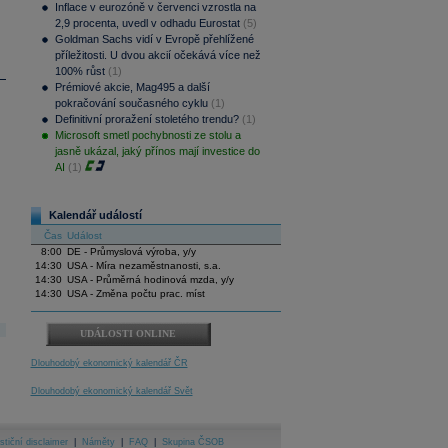
Inflace v eurozóně v červenci vzrostla na
2,9 procenta, uvedl v odhadu Eurostat
(5)
Goldman Sachs vidí v Evropě přehlížené
příležitosti. U dvou akcií očekává více než
100% růst
(1)
Prémiové akcie, Mag495 a další
pokračování současného cyklu
(1)
Definitivní proražení stoletého trendu?
(1)
Microsoft smetl pochybnosti ze stolu a
jasně ukázal, jaký přínos mají investice do
AI
(1)
Kalendář událostí
Čas
Událost
8:00
DE - Průmyslová výroba, y/y
14:30
USA - Míra nezaměstnanosti, s.a.
14:30
USA - Průměrná hodinová mzda, y/y
14:30
USA - Změna počtu prac. míst
UDÁLOSTI ONLINE
Dlouhodobý ekonomický kalendář ČR
Dlouhodobý ekonomický kalendář Svět
stiční disclaimer
|
Náměty
|
FAQ
|
Skupina ČSOB