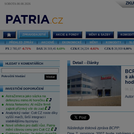
ZKU
SOBOTA 08.08.2026
ZPRAVODAJSTVÍ
AKCIE & FONDY
MĚNY & SAZBY
KOMODIT
|
PŘEHLED ZPRÁV
|
AKCIOVÉ
|
EKONOMICKÉ
|
MĚNY
|
KOMODITY
|
SL
PX
2 785,07
-0,71%
DAX
26 319,45
0,69%
CZK/€
24,224
-0,02%
CZK/$
20,959
0,00%
Detail - články
HLEDAT V KOMENTÁŘÍCH
BCP
s a
Pokročilé hledání
hledat
hod
INVESTIČNÍ DOPORUČENÍ
06.12
AstraZeneca jako sázka na
Autor
defenzivu mimo AI horečku
Arista Networks: AI může firmě
zajistit příznivý vítr do zad
Analytický radar: Colt CZ roste díky
vyšší marži, širší integraci i
stabilnějšímu byznysu
Nové střelivo pro další růst. Patria
Následuje tisková zpráva BCPP:
mění cílovou cenu pro Colt CZ
Dne 7. prosince 2007 bude zahájeno o
Goldman Sachs: Je dobrý okamžik