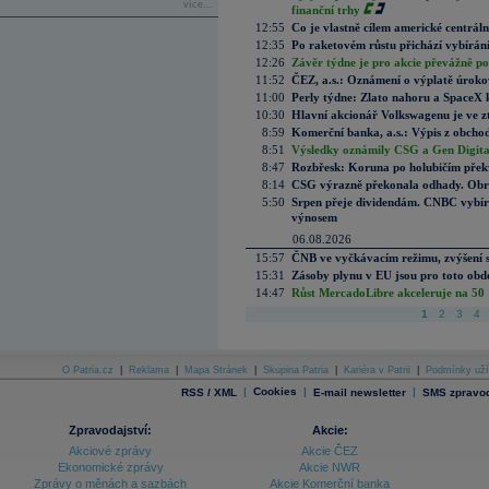
více...
finanční trhy
12:55
Co je vlastně cílem americké centrál
12:35
Po raketovém růstu přichází vybírán
12:26
Závěr týdne je pro akcie převážně po
11:52
ČEZ, a.s.: Oznámení o výplatě úrok
11:00
Perly týdne: Zlato nahoru a SpaceX 
10:30
Hlavní akcionář Volkswagenu je ve z
8:59
Komerční banka, a.s.: Výpis z obchod
8:51
Výsledky oznámily CSG a Gen Digital
8:47
Rozbřesk: Koruna po holubičím přek
8:14
CSG výrazně překonala odhady. Obran
5:50
Srpen přeje dividendám. CNBC vybírá
výnosem
06.08.2026
15:57
ČNB ve vyčkávacím režimu, zvýšení s
15:31
Zásoby plynu v EU jsou pro toto obdo
14:47
Růst MercadoLibre akceleruje na 50 %
1
2
3
4
O Patria.cz
|
Reklama
|
Mapa Stránek
|
Skupina Patria
|
Kariéra v Patrii
|
Podmínky uží
|
Cookies
|
|
RSS / XML
E-mail newsletter
SMS zpravod
Zpravodajství:
Akcie:
Akciové zprávy
Akcie ČEZ
Ekonomické zprávy
Akcie NWR
Zprávy o měnách a sazbách
Akcie Komerční banka