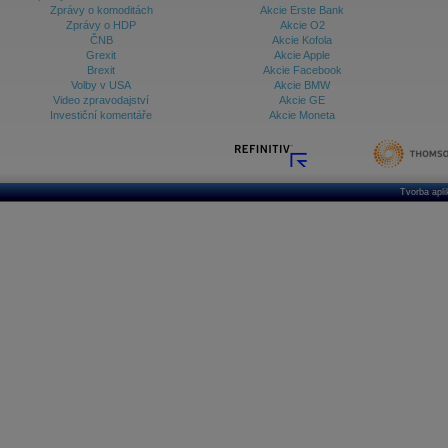
Zprávy o komoditách
Akcie Erste Bank
Zprávy o HDP
Akcie O2
ČNB
Akcie Kofola
Grexit
Akcie Apple
Brexit
Akcie Facebook
Volby v USA
Akcie BMW
Video zpravodajství
Akcie GE
Investiční komentáře
Akcie Moneta
Tvorba apl