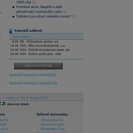
100% růst
(1)
Prémiové akcie, Mag495 a další
pokračování současného cyklu
(1)
Definitivní proražení stoletého trendu?
(1)
Kalendář událostí
Čas
Událost
8:00
DE - Průmyslová výroba, y/y
14:30
USA - Míra nezaměstnanosti, s.a.
14:30
USA - Průměrná hodinová mzda, y/y
14:30
USA - Změna počtu prac. míst
UDÁLOSTI ONLINE
Dlouhodobý ekonomický kalendář ČR
Dlouhodobý ekonomický kalendář Svět
er
|
Náměty
|
FAQ
|
Skupina ČSOB
=
placený obsah
ora:
Světové ekonomiky:
tování
Ekonomika ČR
tegie
Ekonomika USA
ručení
Ekonomika Čína