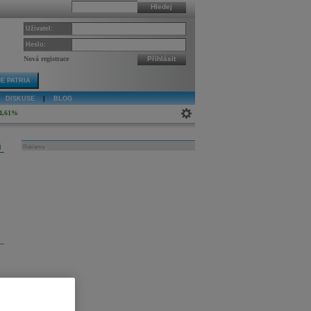
Hledej
Uživatel:
Heslo:
Nová registrace
Přihlásit
E PATRIA
DISKUSE
|
BLOG
4,61%
j
Reklama