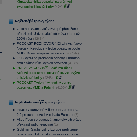
Klimatická rizika dopadají na průmysl,
ekonomiku i finanční trhy
(40x)
Nejčtenější zprávy týdne
Goldman Sachs vidí v Evropě přehlížené
příležitosti. U dvou akcií očekává více než
100% růst
(8266x)
PODCAST ROZHOVORY: Eli Lilly vs. Novo
Nordisk. Revoluce v léčbě obezity je podle
MUDr. Kunové teprve na začátku
(6614x)
CSG výrazně překonala odhady. Obranná
divize táhne růst, výhled potvrzen
(4738x)
PREVIEW: CSG míří k dalšímu růstu.
Klíčové bude tempo obranné divize a vývoj
zakázkové knihy
(4248x)
i
PODCAST Týdenní výhled: V centru
pozornosti AMD a Palantir
(4166x)
Nejdiskutovanější zprávy týdne
Inflace v eurozóně v červenci vzrostla na
2,9 procenta, uvedl v odhadu Eurostat
(5)
Akce Fedu se odsouvá, americký trh práce
překvapil opět negativně
(1)
Goldman Sachs vidí v Evropě přehlížené
příležitosti. U dvou akcií očekává více než