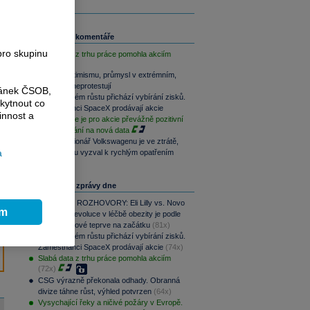
Související komentáře
pro skupinu
Slabá data z trhu práce pomohla akciím
Akcie v optimismu, průmysl v extrémním,
dluhopisy neprotestují
ránek ČSOB,
Po raketovém růstu přichází vybírání zisků.
kytnout co
Zaměstnanci SpaceX prodávají akcie
innost a
Závěr týdne je pro akcie převážně pozitivní
při vyčkávání na nová data
Hlavní akcionář Volkswagenu je ve ztrátě,
a
automobilku vyzval k rychlým opatřením
Nejčtenější zprávy dne
PODCAST ROZHOVORY: Eli Lilly vs. Novo
ím
Nordisk. Revoluce v léčbě obezity je podle
MUDr. Kunové teprve na začátku
(81x)
Po raketovém růstu přichází vybírání zisků.
Zaměstnanci SpaceX prodávají akcie
(74x)
Slabá data z trhu práce pomohla akciím
(72x)
CSG výrazně překonala odhady. Obranná
divize táhne růst, výhled potvrzen
(64x)
Vysychající řeky a ničivé požáry v Evropě.