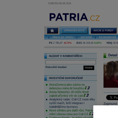
SOBOTA 08.08.2026
ZPRAVODAJSTVÍ
AKCIE & FONDY
|
PŘEHLED ZPRÁV
|
AKCIOVÉ
|
EKONOMICKÉ
PX
2 785,07
-0,71%
DAX
26 319,45
0,69%
NDQ
26 6
Detail
HLEDAT V KOMENTÁŘÍCH
Pokročilé hledání
hledat
INVESTIČNÍ DOPORUČENÍ
AstraZeneca jako sázka na
defenzivu mimo AI horečku
Arista Networks: AI může firmě
zajistit příznivý vítr do zad
Analytický radar: Colt CZ roste díky
vyšší marži, širší integraci i
Zygmund S
stabilnějšímu byznysu
transakcí
Nové střelivo pro další růst. Patria
struktury,
mění cílovou cenu pro Colt CZ
Goldman Sachs: Je dobrý okamžik