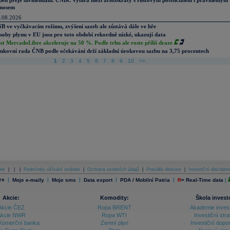
pen přeje dividendám. CNBC vybírá mezi aristokraty s růstovým potenciálem i pravidelným
nosem
.08.2026
B ve vyčkávacím režimu, zvýšení sazeb ale zůstává dále ve hře
soby plynu v EU jsou pro toto období rekordně nízké, ukazují data
st MercadoLibre akceleruje na 50 %. Podle trhu ale roste příliš draze
nkovní rada ČNB podle očekávání drží základní úrokovou sazbu na 3,75 procentech
1
2
3
4
5
6
7
8
9
10
>>
ek
|
|
|
Podmínky užívání stránek
|
Ochrana osobních údajů
|
Pravidla diskuse
|
Investiční disclaim
es
|
|
|
|
|
Moje e-maily
Moje sms
Data export
PDA / Mobilní Patria
R
=
Real-Time data
|
Akcie:
Komodity:
Škola invest
Akcie ČEZ
Ropa BRENT
Akademie inves
kcie NWR
Ropa WTI
Investiční stra
Komerční banka
Zemní plyn
Investiční dopo