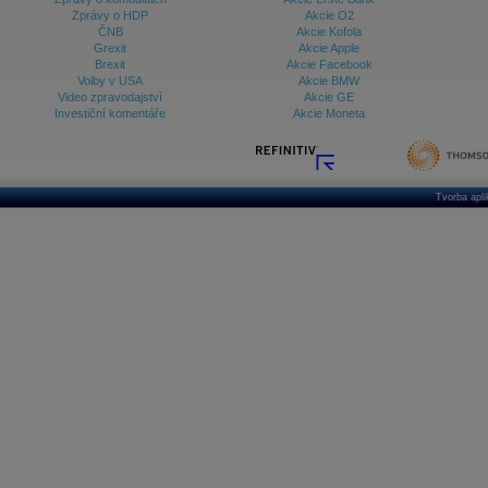
Zprávy o HDP
Akcie O2
ČNB
Akcie Kofola
Grexit
Akcie Apple
Brexit
Akcie Facebook
Volby v USA
Akcie BMW
Video zpravodajství
Akcie GE
Investiční komentáře
Akcie Moneta
Tvorba apl