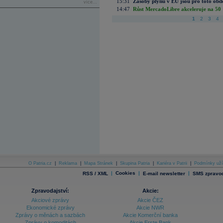
15:31
Zásoby plynu v EU jsou pro toto obdo
více...
14:47
Růst MercadoLibre akceleruje na 50 %
1
2
3
4
O Patria.cz
|
Reklama
|
Mapa Stránek
|
Skupina Patria
|
Kariéra v Patrii
|
Podmínky uží
|
Cookies
|
|
RSS / XML
E-mail newsletter
SMS zpravod
Zpravodajství:
Akcie:
Akciové zprávy
Akcie ČEZ
Ekonomické zprávy
Akcie NWR
Zprávy o měnách a sazbách
Akcie Komerční banka
Zprávy o komoditách
Akcie Erste Bank