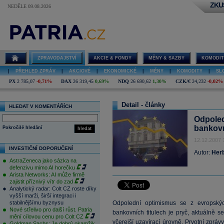
ZKU
NEDĚLE 09.08.2026
ZPRAVODAJSTVÍ
AKCIE & FONDY
MĚNY & SAZBY
KOMODIT
|
PŘEHLED ZPRÁV
|
AKCIOVÉ
|
EKONOMICKÉ
|
MĚNY
|
KOMODITY
|
SL
PX
2 785,07
-0,71%
DAX
26 319,45
0,69%
NDQ
26 690,62
1,30%
CZK/€
24,232
-0,02%
Detail - články
HLEDAT V KOMENTÁŘÍCH
Odpoled
bankovn
Pokročilé hledání
hledat
12.12.2007 
INVESTIČNÍ DOPORUČENÍ
Autor:
Herb
AstraZeneca jako sázka na
defenzivu mimo AI horečku
Arista Networks: AI může firmě
zajistit příznivý vítr do zad
Analytický radar: Colt CZ roste díky
vyšší marži, širší integraci i
stabilnějšímu byznysu
Odpolední optimismus se z evropskýc
Nové střelivo pro další růst. Patria
bankovních titulech je pryč, aktuálně s
mění cílovou cenu pro Colt CZ
včerejší uzavírací úrovně. Prvotní zprá
Goldman Sachs: Je dobrý okamžik