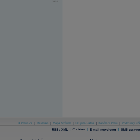
více...
O Patria.cz
|
Reklama
|
Mapa Stránek
|
Skupina Patria
|
Kariéra v Patrii
|
Podmínky uží
|
Cookies
|
|
RSS / XML
E-mail newsletter
SMS zpravod