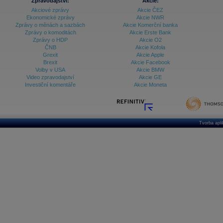
Zpravodajství:
Akcie:
Akciové zprávy
Akcie ČEZ
Ekonomické zprávy
Akcie NWR
Zprávy o měnách a sazbách
Akcie Komerční banka
Zprávy o komoditách
Akcie Erste Bank
Zprávy o HDP
Akcie O2
ČNB
Akcie Kofola
Grexit
Akcie Apple
Brexit
Akcie Facebook
Volby v USA
Akcie BMW
Video zpravodajství
Akcie GE
Investiční komentáře
Akcie Moneta
Tvorba apl