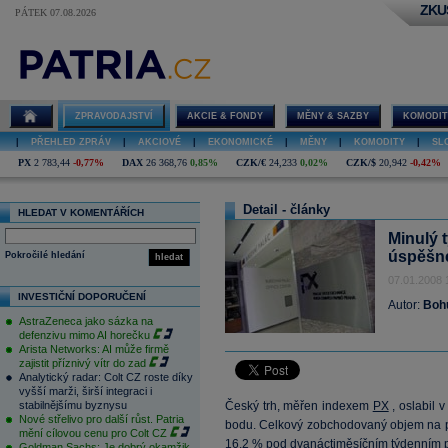
ZKU
PÁTEK 07.08.2026
ZPRAVODAJSTVÍ
AKCIE & FONDY
MĚNY & SAZBY
KOMODIT
|
PŘEHLED ZPRÁV
|
AKCIOVÉ
|
EKONOMICKÉ
|
MĚNY
|
KOMODITY
|
SL
PX
2 783,44
-0,77%
DAX
26 368,76
0,85%
CZK/€
24,233
0,02%
CZK/$
20,942
-0,42%
Detail - články
HLEDAT V KOMENTÁŘÍCH
Minulý 
úspěšné
Pokročilé hledání
hledat
07.01.2008 
INVESTIČNÍ DOPORUČENÍ
Autor:
Bohu
AstraZeneca jako sázka na
defenzivu mimo AI horečku
Arista Networks: AI může firmě
zajistit příznivý vítr do zad
Analytický radar: Colt CZ roste díky
vyšší marži, širší integraci i
stabilnějšímu byznysu
Český trh, měřen indexem
PX
, oslabil 
Nové střelivo pro další růst. Patria
bodu. Celkový zobchodovaný objem na p
mění cílovou cenu pro Colt CZ
16,2 % pod dvanáctiměsíčním týdenním 
Goldman Sachs: Je dobrý okamžik