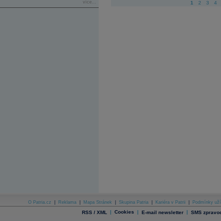
více...
1
2
3
4
O Patria.cz
|
Reklama
|
Mapa Stránek
|
Skupina Patria
|
Kariéra v Patrii
|
Podmínky uží
|
Cookies
|
|
RSS / XML
E-mail newsletter
SMS zpravod