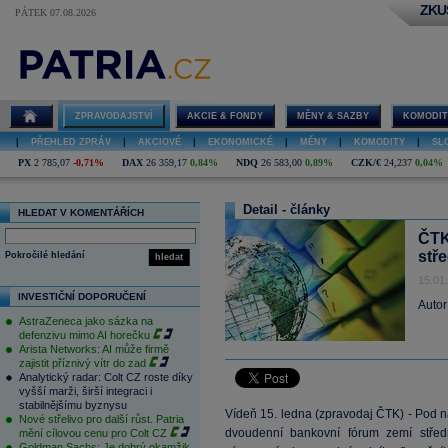
ZKU
PÁTEK 07.08.2026
ZPRAVODAJSTVÍ
AKCIE & FONDY
MĚNY & SAZBY
KOMODIT
|
PŘEHLED ZPRÁV
|
AKCIOVÉ
|
EKONOMICKÉ
|
MĚNY
|
KOMODITY
|
SL
PX
2 785,07
-0,71%
DAX
26 359,17
0,84%
NDQ
26 583,00
0,89%
CZK/€
24,237
0,04%
Detail - články
HLEDAT V KOMENTÁŘÍCH
ČTK:
stř
Pokročilé hledání
hledat
15.01
INVESTIČNÍ DOPORUČENÍ
Autor
AstraZeneca jako sázka na
defenzivu mimo AI horečku
Arista Networks: AI může firmě
zajistit příznivý vítr do zad
Analytický radar: Colt CZ roste díky
vyšší marži, širší integraci i
stabilnějšímu byznysu
Vídeň 15. ledna (zpravodaj ČTK) - Pod
Nové střelivo pro další růst. Patria
dvoudenní bankovní fórum zemí středn
mění cílovou cenu pro Colt CZ
Goldman Sachs: Je dobrý okamžik