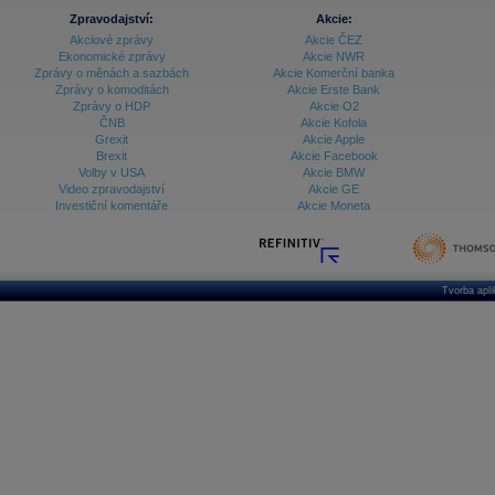
Zpravodajství:
Akcie:
Akciové zprávy
Akcie ČEZ
Ekonomické zprávy
Akcie NWR
Zprávy o měnách a sazbách
Akcie Komerční banka
Zprávy o komoditách
Akcie Erste Bank
Zprávy o HDP
Akcie O2
ČNB
Akcie Kofola
Grexit
Akcie Apple
Brexit
Akcie Facebook
Volby v USA
Akcie BMW
Video zpravodajství
Akcie GE
Investiční komentáře
Akcie Moneta
Tvorba apl