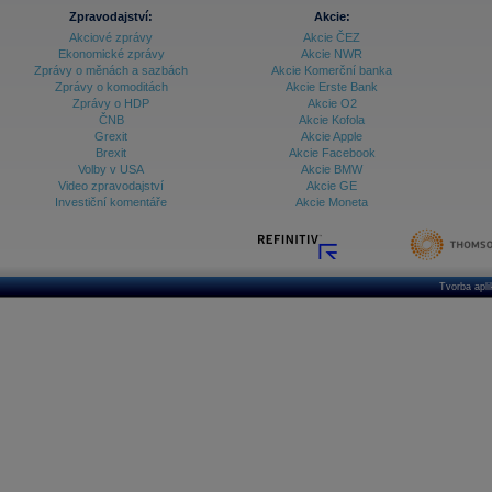
Zpravodajství:
Akcie:
Akciové zprávy
Akcie ČEZ
Ekonomické zprávy
Akcie NWR
Zprávy o měnách a sazbách
Akcie Komerční banka
Zprávy o komoditách
Akcie Erste Bank
Zprávy o HDP
Akcie O2
ČNB
Akcie Kofola
Grexit
Akcie Apple
Brexit
Akcie Facebook
Volby v USA
Akcie BMW
Video zpravodajství
Akcie GE
Investiční komentáře
Akcie Moneta
Tvorba apl