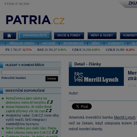
ZKU
PÁTEK 07.08.2026
ZPRAVODAJSTVÍ
AKCIE & FONDY
MĚNY & SAZBY
KOMODIT
|
PŘEHLED ZPRÁV
|
AKCIOVÉ
|
EKONOMICKÉ
|
MĚNY
|
KOMODITY
|
SL
PX
2 785,07
-0,71%
DAX
26 391,67
0,96%
CZK/€
24,250
0,09%
CZK/$
20,989
-0,20%
Detail - články
HLEDAT V KOMENTÁŘÍCH
Mer
ztr
Pokročilé hledání
hledat
17.01
INVESTIČNÍ DOPORUČENÍ
Autor:
AstraZeneca jako sázka na
defenzivu mimo AI horečku
Arista Networks: AI může firmě
zajistit příznivý vítr do zad
Analytický radar: Colt CZ roste díky
Americká investiční banka
Merrill Lynch
vyšší marži, širší integraci i
než se čekalo, když odepsala kolem 1
stabilnějšímu byznysu
Nové střelivo pro další růst. Patria
méně bonitní klienty.
mění cílovou cenu pro Colt CZ
Goldman Sachs: Je dobrý okamžik