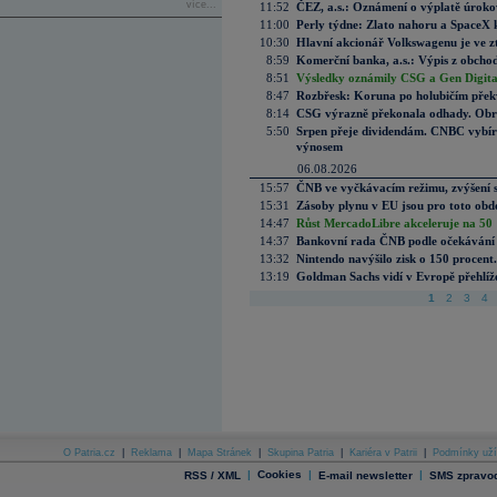
více...
11:52
ČEZ, a.s.: Oznámení o výplatě úrok
11:00
Perly týdne: Zlato nahoru a SpaceX 
10:30
Hlavní akcionář Volkswagenu je ve z
8:59
Komerční banka, a.s.: Výpis z obchod
8:51
Výsledky oznámily CSG a Gen Digital
8:47
Rozbřesk: Koruna po holubičím přek
8:14
CSG výrazně překonala odhady. Obran
5:50
Srpen přeje dividendám. CNBC vybírá
výnosem
06.08.2026
15:57
ČNB ve vyčkávacím režimu, zvýšení s
15:31
Zásoby plynu v EU jsou pro toto obdo
14:47
Růst MercadoLibre akceleruje na 50 %
14:37
Bankovní rada ČNB podle očekávání 
13:32
Nintendo navýšilo zisk o 150 procen
13:19
Goldman Sachs vidí v Evropě přehlíže
1
2
3
4
O Patria.cz
|
Reklama
|
Mapa Stránek
|
Skupina Patria
|
Kariéra v Patrii
|
Podmínky uží
|
Cookies
|
|
RSS / XML
E-mail newsletter
SMS zpravod