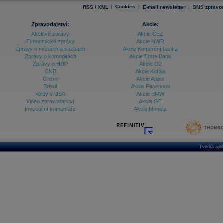
|
Cookies
|
|
RSS / XML
E-mail newsletter
SMS zpravod
Zpravodajství:
Akcie:
Akciové zprávy
Akcie ČEZ
Ekonomické zprávy
Akcie NWR
Zprávy o měnách a sazbách
Akcie Komerční banka
Zprávy o komoditách
Akcie Erste Bank
Zprávy o HDP
Akcie O2
ČNB
Akcie Kofola
Grexit
Akcie Apple
Brexit
Akcie Facebook
Volby v USA
Akcie BMW
Video zpravodajství
Akcie GE
Investiční komentáře
Akcie Moneta
Tvorba apl