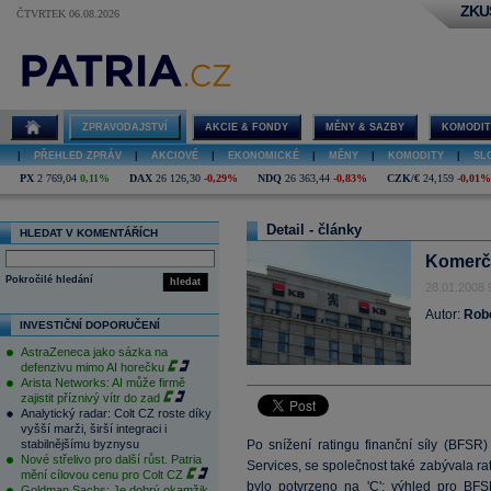
ZKU
ČTVRTEK 06.08.2026
ZPRAVODAJSTVÍ
AKCIE & FONDY
MĚNY & SAZBY
KOMODIT
|
PŘEHLED ZPRÁV
|
AKCIOVÉ
|
EKONOMICKÉ
|
MĚNY
|
KOMODITY
|
SL
PX
2 769,04
0,11%
DAX
26 126,30
-0,29%
NDQ
26 363,44
-0,83%
CZK/€
24,159
-0,01%
Detail - články
HLEDAT V KOMENTÁŘÍCH
Komerčn
Pokročilé hledání
hledat
28.01.2008 
Autor:
Robe
INVESTIČNÍ DOPORUČENÍ
AstraZeneca jako sázka na
defenzivu mimo AI horečku
Arista Networks: AI může firmě
zajistit příznivý vítr do zad
Analytický radar: Colt CZ roste díky
vyšší marži, širší integraci i
stabilnějšímu byznysu
Po snížení ratingu finanční síly (BFS
Nové střelivo pro další růst. Patria
Services, se společnost také zabývala r
mění cílovou cenu pro Colt CZ
bylo potvrzeno na 'C'; výhled pro BFS
Goldman Sachs: Je dobrý okamžik