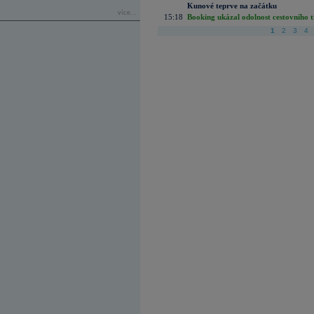
Kunové teprve na začátku
více...
15:18
Booking ukázal odolnost cestovního trh
1
2
3
4