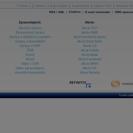
O Patria.cz
|
Reklama
|
Mapa Stránek
|
Skupina Patria
|
Kariéra v Patrii
|
Podmínky uží
|
Cookies
|
|
RSS / XML
E-mail newsletter
SMS zpravod
Zpravodajství:
Akcie:
Akciové zprávy
Akcie ČEZ
Ekonomické zprávy
Akcie NWR
Zprávy o měnách a sazbách
Akcie Komerční banka
Zprávy o komoditách
Akcie Erste Bank
Zprávy o HDP
Akcie O2
ČNB
Akcie Kofola
Grexit
Akcie Apple
Brexit
Akcie Facebook
Volby v USA
Akcie BMW
Video zpravodajství
Akcie GE
Investiční komentáře
Akcie Moneta
Tvorba apl