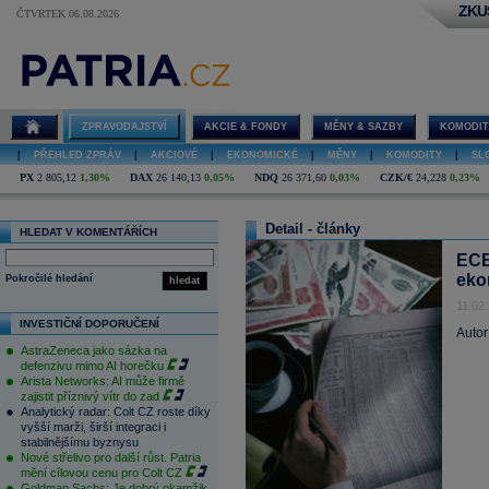
ZKU
ČTVRTEK 06.08.2026
ZPRAVODAJSTVÍ
AKCIE & FONDY
MĚNY & SAZBY
KOMODIT
|
PŘEHLED ZPRÁV
|
AKCIOVÉ
|
EKONOMICKÉ
|
MĚNY
|
KOMODITY
|
SL
PX
2 805,12
1,30%
DAX
26 140,13
0,05%
NDQ
26 371,60
0,03%
CZK/€
24,228
0,23%
Detail - články
HLEDAT V KOMENTÁŘÍCH
ECB 
eko
Pokročilé hledání
hledat
11.02
INVESTIČNÍ DOPORUČENÍ
Autor
AstraZeneca jako sázka na
defenzivu mimo AI horečku
Arista Networks: AI může firmě
zajistit příznivý vítr do zad
Analytický radar: Colt CZ roste díky
vyšší marži, širší integraci i
stabilnějšímu byznysu
Nové střelivo pro další růst. Patria
mění cílovou cenu pro Colt CZ
Goldman Sachs: Je dobrý okamžik