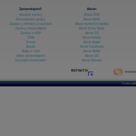
Zpravodajství:
Akcie:
Akciové zprávy
Akcie ČEZ
Ekonomické zprávy
Akcie NWR
Zprávy o měnách a sazbách
Akcie Komerční banka
Zprávy o komoditách
Akcie Erste Bank
Zprávy o HDP
Akcie O2
ČNB
Akcie Kofola
Grexit
Akcie Apple
Brexit
Akcie Facebook
Volby v USA
Akcie BMW
Video zpravodajství
Akcie GE
Investiční komentáře
Akcie Moneta
Tvorba apl