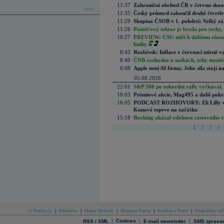
11:37
Zahraniční obchod ČR v červnu skonč
více...
11:35
Český průmysl zakončil druhé čtvrtlet
11:29
Skupina ČSOB v 1. pololetí: Velký zá
11:26
Paměťový sektor je brzda pro techy,
10:27
PREVIEW: CSG míří k dalšímu růstu.
knihy
8:43
Rozbřesk: Inflace v červenci mírně v
8:40
ČNB rozhodne o sazbách, trhy mezitím
6:08
Apple není AI firma. Jeho síla stojí n
05.08.2026
22:01
S&P 500 po rekordní rally vyčkával,
18:03
Prémiové akcie, Mag495 a další pokr
16:05
PODCAST ROZHOVORY: Eli Lilly vs. 
Kunové teprve na začátku
15:18
Booking ukázal odolnost cestovního trh
1
2
3
4
O Patria.cz
|
Reklama
|
Mapa Stránek
|
Skupina Patria
|
Kariéra v Patrii
|
Podmínky uží
|
Cookies
|
|
RSS / XML
E-mail newsletter
SMS zpravod