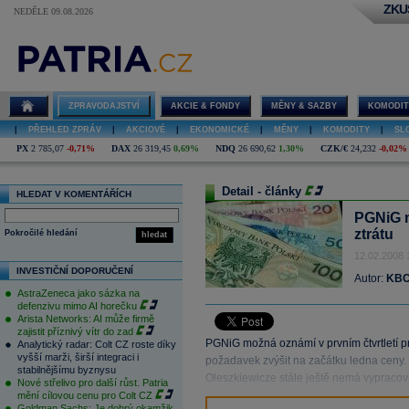
ZKU
NEDĚLE 09.08.2026
ZPRAVODAJSTVÍ
AKCIE & FONDY
MĚNY & SAZBY
KOMODIT
|
PŘEHLED ZPRÁV
|
AKCIOVÉ
|
EKONOMICKÉ
|
MĚNY
|
KOMODITY
|
SL
PX
2 785,07
-0,71%
DAX
26 319,45
0,69%
NDQ
26 690,62
1,30%
CZK/€
24,232
-0,02%
Detail - články
HLEDAT V KOMENTÁŘÍCH
PGNiG m
ztrátu
Pokročilé hledání
hledat
12.02.2008 
INVESTIČNÍ DOPORUČENÍ
Autor:
KBC
AstraZeneca jako sázka na
defenzivu mimo AI horečku
Arista Networks: AI může firmě
zajistit příznivý vítr do zad
PGNiG možná oznámí v prvním čtvrtletí pro
Analytický radar: Colt CZ roste díky
vyšší marži, širší integraci i
požadavek zvýšit na začátku ledna ceny.
stabilnějšímu byznysu
Oleszkiewicze stále ještě nemá vypraco
Nové střelivo pro další růst. Patria
mění cílovou cenu pro Colt CZ
Goldman Sachs: Je dobrý okamžik