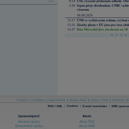
8:14
CSG výrazně překonala odhady. Obran
více...
5:50
Srpen přeje dividendám. CNBC vybírá
výnosem
06.08.2026
15:57
ČNB ve vyčkávacím režimu, zvýšení s
15:31
Zásoby plynu v EU jsou pro toto obdo
14:47
Růst MercadoLibre akceleruje na 50 %
1
2
3
4
O Patria.cz
|
Reklama
|
Mapa Stránek
|
Skupina Patria
|
Kariéra v Patrii
|
Podmínky uží
|
Cookies
|
|
RSS / XML
E-mail newsletter
SMS zpravod
Zpravodajství:
Akcie:
Akciové zprávy
Akcie ČEZ
Ekonomické zprávy
Akcie NWR