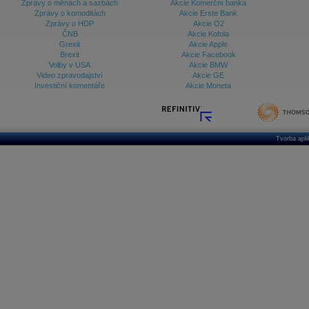
Zprávy o měnách a sazbách
Akcie Komerční banka
Zprávy o komoditách
Akcie Erste Bank
Zprávy o HDP
Akcie O2
ČNB
Akcie Kofola
Grexit
Akcie Apple
Brexit
Akcie Facebook
Volby v USA
Akcie BMW
Video zpravodajství
Akcie GE
Investiční komentáře
Akcie Moneta
Tvorba apl