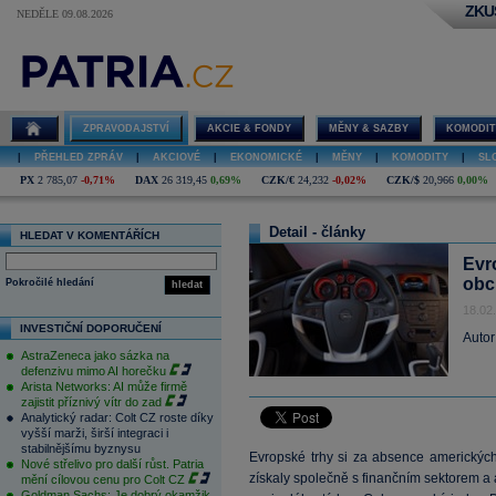
ZKU
NEDĚLE 09.08.2026
ZPRAVODAJSTVÍ
AKCIE & FONDY
MĚNY & SAZBY
KOMODIT
|
PŘEHLED ZPRÁV
|
AKCIOVÉ
|
EKONOMICKÉ
|
MĚNY
|
KOMODITY
|
SL
PX
2 785,07
-0,71%
DAX
26 319,45
0,69%
CZK/€
24,232
-0,02%
CZK/$
20,966
0,00%
Detail - články
HLEDAT V KOMENTÁŘÍCH
Evr
obc
Pokročilé hledání
hledat
18.02
INVESTIČNÍ DOPORUČENÍ
Autor
AstraZeneca jako sázka na
defenzivu mimo AI horečku
Arista Networks: AI může firmě
zajistit příznivý vítr do zad
Analytický radar: Colt CZ roste díky
vyšší marži, širší integraci i
stabilnějšímu byznysu
Evropské trhy si za absence americkýc
Nové střelivo pro další růst. Patria
získaly společně s finančním sektorem a 
mění cílovou cenu pro Colt CZ
Goldman Sachs: Je dobrý okamžik