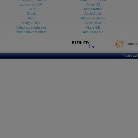
Zprávy o HDP
Akcie O2
ČNB
Akcie Kofola
Grexit
Akcie Apple
Brexit
Akcie Facebook
Volby v USA
Akcie BMW
Video zpravodajství
Akcie GE
Investiční komentáře
Akcie Moneta
Tvorba apl