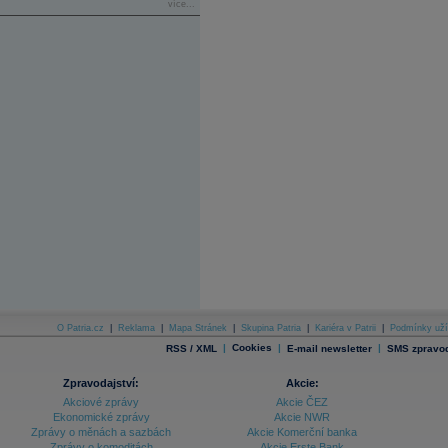
více...
O Patria.cz
|
Reklama
|
Mapa Stránek
|
Skupina Patria
|
Kariéra v Patrii
|
Podmínky uží
|
Cookies
|
|
RSS / XML
E-mail newsletter
SMS zpravod
Zpravodajství:
Akcie:
Akciové zprávy
Akcie ČEZ
Ekonomické zprávy
Akcie NWR
Zprávy o měnách a sazbách
Akcie Komerční banka
Zprávy o komoditách
Akcie Erste Bank