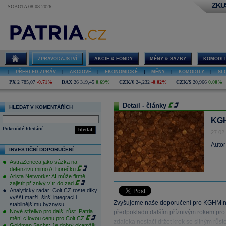
ZKU
SOBOTA 08.08.2026
ZPRAVODAJSTVÍ
AKCIE & FONDY
MĚNY & SAZBY
KOMODIT
|
PŘEHLED ZPRÁV
|
AKCIOVÉ
|
EKONOMICKÉ
|
MĚNY
|
KOMODITY
|
SL
PX
2 785,07
-0,71%
DAX
26 319,45
0,69%
CZK/€
24,232
-0,02%
CZK/$
20,966
0,00%
Detail - články
HLEDAT V KOMENTÁŘÍCH
KGH
Pokročilé hledání
hledat
27.02
Autor
INVESTIČNÍ DOPORUČENÍ
AstraZeneca jako sázka na
defenzivu mimo AI horečku
Arista Networks: AI může firmě
zajistit příznivý vítr do zad
Analytický radar: Colt CZ roste díky
vyšší marži, širší integraci i
Zvyšujeme naše doporučení pro KGHM na
stabilnějšímu byznysu
Nové střelivo pro další růst. Patria
předpokladu dalším příznivým rokem pro 
mění cílovou cenu pro Colt CZ
zdaleka nestačí držet krok se silným růs
Goldman Sachs: Je dobrý okamžik