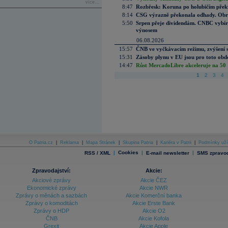
více...
8:47
Rozbřesk: Koruna po holubičím přek
8:14
CSG výrazně překonala odhady. Obran
5:50
Srpen přeje dividendám. CNBC vybírá
výnosem
06.08.2026
15:57
ČNB ve vyčkávacím režimu, zvýšení s
15:31
Zásoby plynu v EU jsou pro toto obdo
14:47
Růst MercadoLibre akceleruje na 50 %
1
2
3
4
O Patria.cz
|
Reklama
|
Mapa Stránek
|
Skupina Patria
|
Kariéra v Patrii
|
Podmínky uží
|
Cookies
|
|
RSS / XML
E-mail newsletter
SMS zpravod
Zpravodajství:
Akcie:
Akciové zprávy
Akcie ČEZ
Ekonomické zprávy
Akcie NWR
Zprávy o měnách a sazbách
Akcie Komerční banka
Zprávy o komoditách
Akcie Erste Bank
Zprávy o HDP
Akcie O2
ČNB
Akcie Kofola
Grexit
Akcie Apple