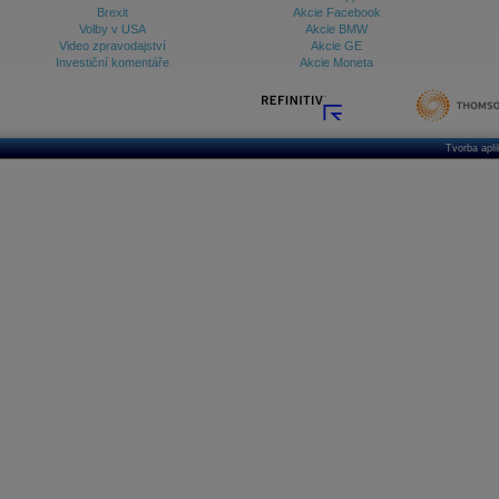
Brexit
Akcie Facebook
Volby v USA
Akcie BMW
Video zpravodajství
Akcie GE
Investiční komentáře
Akcie Moneta
Tvorba apl