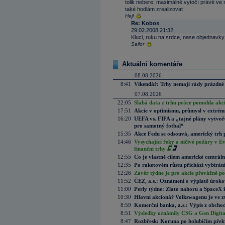
tolik nebere, maximálně vytočí právě ve 
také hodlám zrealizovat
Hejl
Re: Kobos
29.02.2008 21:32
Kluci, ruku na srdce, nase objednavky 
Sailor
Aktuální komentáře
08.08.2026
8:41
Víkendář: Trhy nemají rády prázdné 
07.08.2026
22:05
Slabá data z trhu práce pomohla akc
17:51
Akcie v optimismu, průmysl v extrémn
16:20
UEFA vs. FIFA a „tajné plány vytvoř
pro samotný fotbal“
15:35
Akce Fedu se odsouvá, americký trh 
14:46
Vysychající řeky a ničivé požáry v E
finanční trhy
12:55
Co je vlastně cílem americké centrál
12:35
Po raketovém růstu přichází vybírán
12:26
Závěr týdne je pro akcie převážně po
11:52
ČEZ, a.s.: Oznámení o výplatě úrok
11:00
Perly týdne: Zlato nahoru a SpaceX 
10:30
Hlavní akcionář Volkswagenu je ve z
8:59
Komerční banka, a.s.: Výpis z obchod
8:51
Výsledky oznámily CSG a Gen Digital
8:47
Rozbřesk: Koruna po holubičím přek