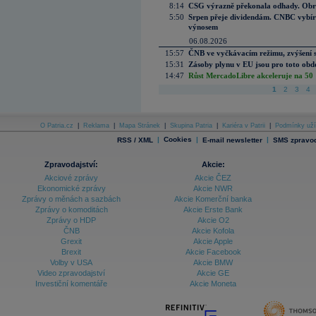
8:14
CSG výrazně překonala odhady. Obran
5:50
Srpen přeje dividendám. CNBC vybírá
výnosem
06.08.2026
15:57
ČNB ve vyčkávacím režimu, zvýšení s
15:31
Zásoby plynu v EU jsou pro toto obdo
14:47
Růst MercadoLibre akceleruje na 50 %
1
2
3
4
O Patria.cz
|
Reklama
|
Mapa Stránek
|
Skupina Patria
|
Kariéra v Patrii
|
Podmínky uží
|
Cookies
|
|
RSS / XML
E-mail newsletter
SMS zpravod
Zpravodajství:
Akcie:
Akciové zprávy
Akcie ČEZ
Ekonomické zprávy
Akcie NWR
Zprávy o měnách a sazbách
Akcie Komerční banka
Zprávy o komoditách
Akcie Erste Bank
Zprávy o HDP
Akcie O2
ČNB
Akcie Kofola
Grexit
Akcie Apple
Brexit
Akcie Facebook
Volby v USA
Akcie BMW
Video zpravodajství
Akcie GE
Investiční komentáře
Akcie Moneta