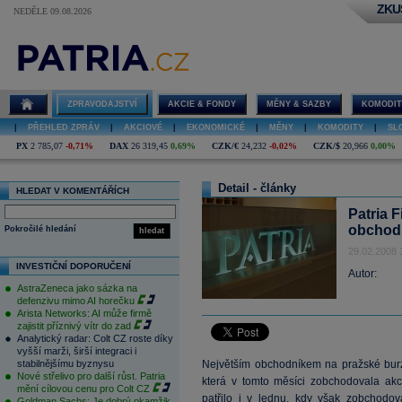
ZKU
NEDĚLE 09.08.2026
ZPRAVODAJSTVÍ
AKCIE & FONDY
MĚNY & SAZBY
KOMODIT
|
PŘEHLED ZPRÁV
|
AKCIOVÉ
|
EKONOMICKÉ
|
MĚNY
|
KOMODITY
|
SL
PX
2 785,07
-0,71%
DAX
26 319,45
0,69%
CZK/€
24,232
-0,02%
CZK/$
20,966
0,00%
Detail - články
HLEDAT V KOMENTÁŘÍCH
Patria 
obchodn
Pokročilé hledání
hledat
29.02.2008 
INVESTIČNÍ DOPORUČENÍ
Autor:
AstraZeneca jako sázka na
defenzivu mimo AI horečku
Arista Networks: AI může firmě
zajistit příznivý vítr do zad
Analytický radar: Colt CZ roste díky
vyšší marži, širší integraci i
stabilnějšímu byznysu
Největším obchodníkem na pražské burze
Nové střelivo pro další růst. Patria
která v tomto měsíci zobchodovala ak
mění cílovou cenu pro Colt CZ
patřilo i v lednu, kdy však zobchodo
Goldman Sachs: Je dobrý okamžik