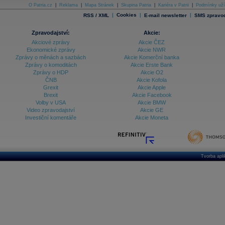
O Patria.cz
|
Reklama
|
Mapa Stránek
|
Skupina Patria
|
Kariéra v Patrii
|
Podmínky uží
|
Cookies
|
|
RSS / XML
E-mail newsletter
SMS zpravod
Zpravodajství:
Akcie:
Akciové zprávy
Akcie ČEZ
Ekonomické zprávy
Akcie NWR
Zprávy o měnách a sazbách
Akcie Komerční banka
Zprávy o komoditách
Akcie Erste Bank
Zprávy o HDP
Akcie O2
ČNB
Akcie Kofola
Grexit
Akcie Apple
Brexit
Akcie Facebook
Volby v USA
Akcie BMW
Video zpravodajství
Akcie GE
Investiční komentáře
Akcie Moneta
Tvorba apl