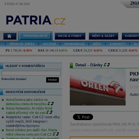
ZKU
PÁTEK 07.08.2026
ZPRAVODAJSTVÍ
AKCIE & FONDY
MĚNY & SAZBY
KOMODIT
|
PŘEHLED ZPRÁV
|
AKCIOVÉ
|
EKONOMICKÉ
|
MĚNY
|
KOMODITY
|
SL
PX
2 795,05
-0,36%
DAX
26 140,13
0,05%
CZK/€
24,223
-0,02%
CZK/$
21,028
-0,01%
Detail - články
HLEDAT V KOMENTÁŘÍCH
PKN
nav
Pokročilé hledání
hledat
12.03
INVESTIČNÍ DOPORUČENÍ
Autor
AstraZeneca jako sázka na
defenzivu mimo AI horečku
Arista Networks: AI může firmě
zajistit příznivý vítr do zad
Analytický radar: Colt CZ roste díky
vyšší marži, širší integraci i
Zaměstnanci společnosti PKN (40 PLN, 0,
stabilnějšímu byznysu
Nové střelivo pro další růst. Patria
zaslali vedení společnosti, odmítli nabí
mění cílovou cenu pro Colt CZ
Goldman Sachs: Je dobrý okamžik