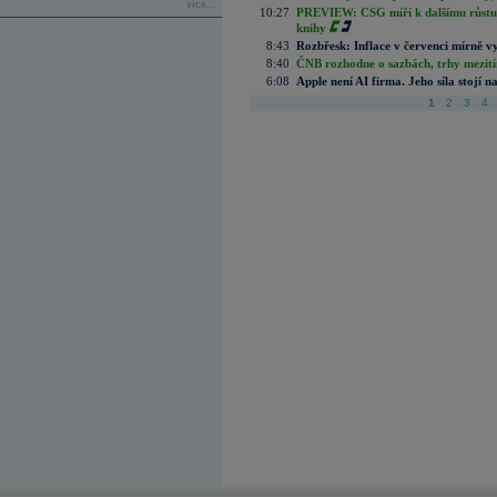
více...
10:27
PREVIEW: CSG míří k dalšímu růstu.
knihy
8:43
Rozbřesk: Inflace v červenci mírně v
8:40
ČNB rozhodne o sazbách, trhy mezitím
6:08
Apple není AI firma. Jeho síla stojí n
1
2
3
4