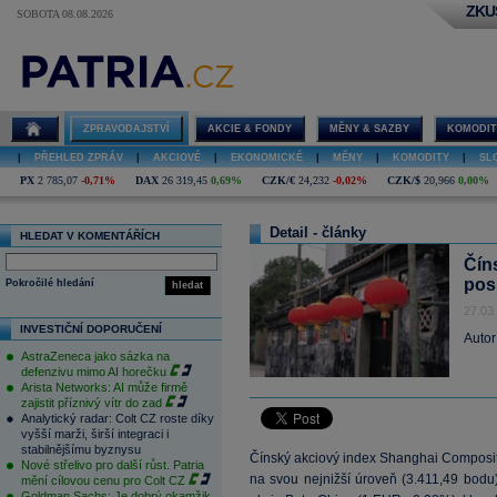
ZKU
SOBOTA 08.08.2026
ZPRAVODAJSTVÍ
AKCIE & FONDY
MĚNY & SAZBY
KOMODIT
|
PŘEHLED ZPRÁV
|
AKCIOVÉ
|
EKONOMICKÉ
|
MĚNY
|
KOMODITY
|
SL
PX
2 785,07
-0,71%
DAX
26 319,45
0,69%
CZK/€
24,232
-0,02%
CZK/$
20,966
0,00%
Detail - články
HLEDAT V KOMENTÁŘÍCH
Čín
pos
Pokročilé hledání
hledat
27.03
INVESTIČNÍ DOPORUČENÍ
Autor
AstraZeneca jako sázka na
defenzivu mimo AI horečku
Arista Networks: AI může firmě
zajistit příznivý vítr do zad
Analytický radar: Colt CZ roste díky
vyšší marži, širší integraci i
stabilnějšímu byznysu
Čínský akciový index Shanghai Composit
Nové střelivo pro další růst. Patria
na svou nejnižší úroveň (3.411,49 bodu
mění cílovou cenu pro Colt CZ
Goldman Sachs: Je dobrý okamžik