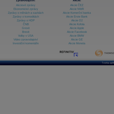
Zpravodajství:
Akcie:
Akciové zprávy
Akcie ČEZ
Ekonomické zprávy
Akcie NWR
Zprávy o měnách a sazbách
Akcie Komerční banka
Zprávy o komoditách
Akcie Erste Bank
Zprávy o HDP
Akcie O2
ČNB
Akcie Kofola
Grexit
Akcie Apple
Brexit
Akcie Facebook
Volby v USA
Akcie BMW
Video zpravodajství
Akcie GE
Investiční komentáře
Akcie Moneta
Tvorba apl