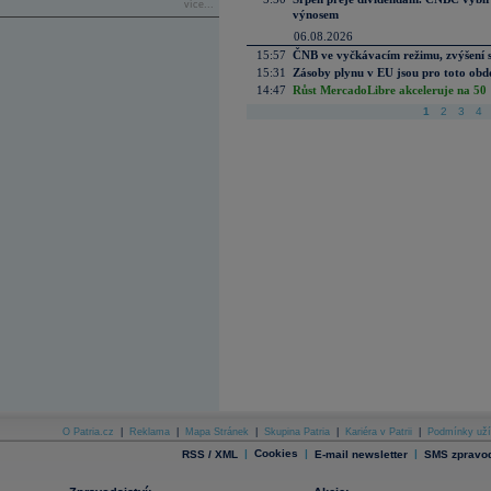
více...
výnosem
06.08.2026
15:57
ČNB ve vyčkávacím režimu, zvýšení s
15:31
Zásoby plynu v EU jsou pro toto obdo
14:47
Růst MercadoLibre akceleruje na 50 %
1
2
3
4
O Patria.cz
|
Reklama
|
Mapa Stránek
|
Skupina Patria
|
Kariéra v Patrii
|
Podmínky uží
|
Cookies
|
|
RSS / XML
E-mail newsletter
SMS zpravod