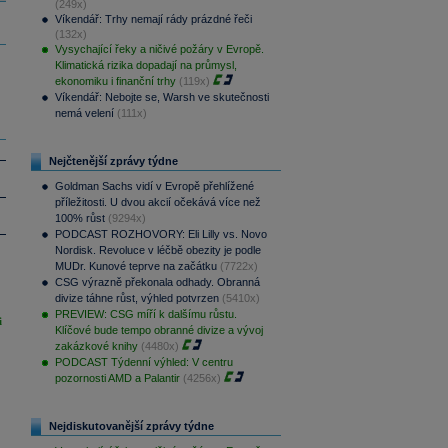
(249x)
Víkendář: Trhy nemají rády prázdné řeči
(132x)
Vysychající řeky a ničivé požáry v Evropě.
Klimatická rizika dopadají na průmysl,
ekonomiku i finanční trhy
(119x)
Víkendář: Nebojte se, Warsh ve skutečnosti
nemá velení
(111x)
Nejčtenější zprávy týdne
Goldman Sachs vidí v Evropě přehlížené
příležitosti. U dvou akcií očekává více než
100% růst
(9294x)
PODCAST ROZHOVORY: Eli Lilly vs. Novo
Nordisk. Revoluce v léčbě obezity je podle
MUDr. Kunové teprve na začátku
(7722x)
CSG výrazně překonala odhady. Obranná
divize táhne růst, výhled potvrzen
(5410x)
PREVIEW: CSG míří k dalšímu růstu.
i
Klíčové bude tempo obranné divize a vývoj
zakázkové knihy
(4480x)
PODCAST Týdenní výhled: V centru
pozornosti AMD a Palantir
(4256x)
Nejdiskutovanější zprávy týdne