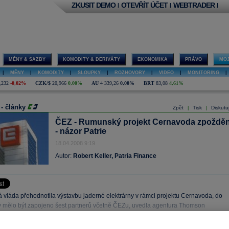
ZKUSIT DEMO
OTEVŘÍT ÚČET
WEBTRADER
|
|
|
MĚNY & SAZBY
KOMODITY & DERIVÁTY
EKONOMIKA
PRÁVO
MOJ
|
MĚNY
|
KOMODITY
|
SLOUPKY
|
ROZHOVORY
|
VIDEO
|
MONITORING
|
,232
-0,02%
CZK/$
20,966
0,00%
AU
4 339,26
0,00%
BRT
83,08
4,61%
 - články
Zpět
Tisk
Diskutu
|
|
ČEZ - Rumunský projekt Cernavoda zpoždě
- názor Patrie
18.04.2008 9:19
Autor:
Robert Keller, Patria Finance
vláda přehodnotila výstavbu jaderné elektrárny v rámci projektu Cernavoda, do
y mělo být zapojeno šest partnerů včetně ČEZu, uvedla agentura Thomson