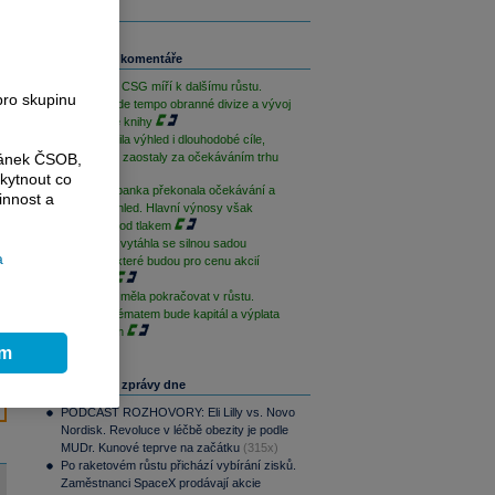
Související komentáře
PREVIEW: CSG míří k dalšímu růstu.
pro skupinu
Klíčové bude tempo obranné divize a vývoj
zakázkové knihy
Erste zvýšila výhled i dlouhodobé cíle,
ránek ČSOB,
výnosy ale zaostaly za očekáváním trhu
kytnout co
Komerční banka překonala očekávání a
innost a
zlepšila výhled. Hlavní výnosy však
zůstávají pod tlakem
Moneta se vytáhla se silnou sadou
a
výsledků, které budou pro cenu akcií
podpůrné
Moneta by měla pokračovat v růstu.
Klíčovým tématem bude kapitál a výplata
akcionářům
ím
Nejčtenější zprávy dne
PODCAST ROZHOVORY: Eli Lilly vs. Novo
Nordisk. Revoluce v léčbě obezity je podle
MUDr. Kunové teprve na začátku
(315x)
Po raketovém růstu přichází vybírání zisků.
Zaměstnanci SpaceX prodávají akcie