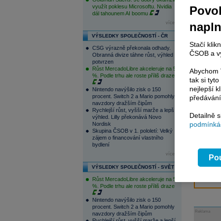
využít poklesu Microsoftu. Nvidia
Povol
dál tahounem AI boomu
napl
více...
Pok
Inv
VÝSLEDKY SPOLEČNOSTÍ - ČR
Stačí klik
těc
CSG výrazně překonala odhady.
ČSOB a vy
Obranná divize táhne růst, výhled
potvrzen
V r
Růst MercadoLibre akceleruje na 50
Abychom V
p
%. Podle trhu ale roste příliš draze
tak si ty
www
nejlepší k
Nintendo navýšilo zisk o 150
zp
procent. Switch 2 a Mario pomohly
předávání
zo
navzdory dražším čipům
zpo
Rychlejší růst, vyšší marže a lepší
Detailně 
výhled. Lilly překonává Novo
podmínkác
Nordisk
Nej
Skupina ČSOB v 1. pololetí: Velký
a
zájem o financování vlastního
bydlení
ana
více...
výv
Pou
VÝSLEDKY SPOLEČNOSTÍ - SVĚT
Růst MercadoLibre akceleruje na 50
%. Podle trhu ale roste příliš draze
Nintendo navýšilo zisk o 150
procent. Switch 2 a Mario pomohly
Reklama
navzdory dražším čipům
Rychlejší růst, vyšší marže a lepší