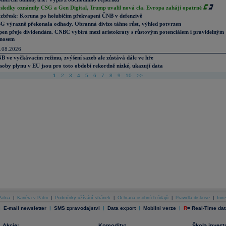
sledky oznámily CSG a Gen Digital, Trump uvalil nová cla. Evropa zahájí opatrně
zbřesk: Koruna po holubičím překvapení ČNB v defenzivě
G výrazně překonala odhady. Obranná divize táhne růst, výhled potvrzen
pen přeje dividendám. CNBC vybírá mezi aristokraty s růstovým potenciálem i pravidelným
nosem
.08.2026
B ve vyčkávacím režimu, zvýšení sazeb ale zůstává dále ve hře
soby plynu v EU jsou pro toto období rekordně nízké, ukazují data
1
2
3
4
5
6
7
8
9
10
>>
atria
|
Kariéra v Patrii
|
Podmínky užívání stránek
|
Ochrana osobních údajů
|
Pravidla diskuse
|
Inve
|
|
|
|
|
E-mail newsletter
SMS zpravodajství
Data export
Mobilní verze
R
=
Real-Time dat
Akcie:
Komodity:
Škola invest