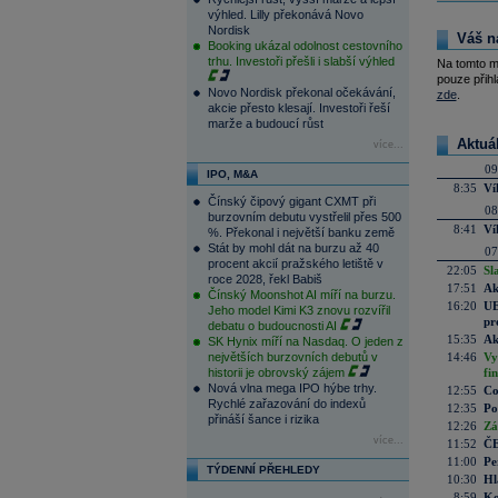
výhled. Lilly překonává Novo
Nordisk
Váš n
Booking ukázal odolnost cestovního
trhu. Investoři přešli i slabší výhled
Na tomto m
pouze přihl
Novo Nordisk překonal očekávání,
zde
.
akcie přesto klesají. Investoři řeší
marže a budoucí růst
Aktuá
více...
09
IPO, M&A
8:35
Ví
Čínský čipový gigant CXMT při
08
burzovním debutu vystřelil přes 500
8:41
Ví
%. Překonal i největší banku země
Stát by mohl dát na burzu až 40
07
procent akcií pražského letiště v
22:05
Sl
roce 2028, řekl Babiš
17:51
Ak
Čínský Moonshot AI míří na burzu.
16:20
UE
Jeho model Kimi K3 znovu rozvířil
pr
debatu o budoucnosti AI
15:35
Ak
SK Hynix míří na Nasdaq. O jeden z
největších burzovních debutů v
14:46
Vy
historii je obrovský zájem
fi
Nová vlna mega IPO hýbe trhy.
12:55
Co
Rychlé zařazování do indexů
12:35
Po
přináší šance i rizika
12:26
Zá
více...
11:52
ČE
11:00
Pe
TÝDENNÍ PŘEHLEDY
10:30
Hl
8:59
Ko