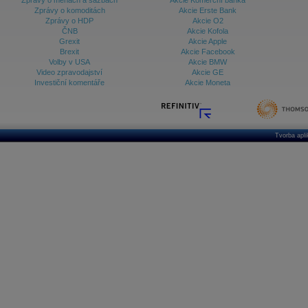
Zprávy o měnách a sazbách
Akcie Komerční banka
Zprávy o komoditách
Akcie Erste Bank
Zprávy o HDP
Akcie O2
ČNB
Akcie Kofola
Grexit
Akcie Apple
Brexit
Akcie Facebook
Volby v USA
Akcie BMW
Video zpravodajství
Akcie GE
Investiční komentáře
Akcie Moneta
Tvorba apl