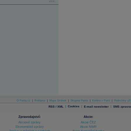
více...
O Patria.cz
|
Reklama
|
Mapa Stránek
|
Skupina Patria
|
Kariéra v Patrii
|
Podmínky uží
|
Cookies
|
|
RSS / XML
E-mail newsletter
SMS zpravod
Zpravodajství:
Akcie:
Akciové zprávy
Akcie ČEZ
Ekonomické zprávy
Akcie NWR