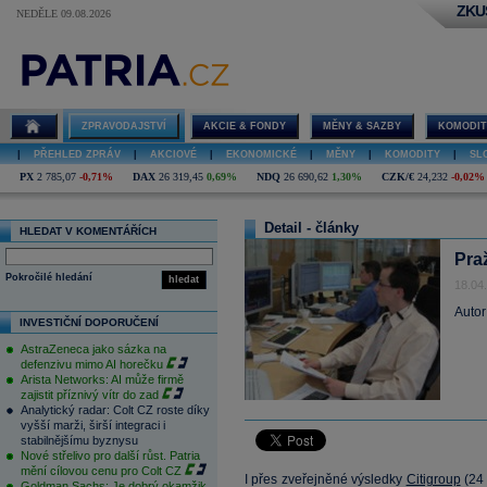
ZKU
NEDĚLE 09.08.2026
ZPRAVODAJSTVÍ
AKCIE & FONDY
MĚNY & SAZBY
KOMODIT
|
PŘEHLED ZPRÁV
|
AKCIOVÉ
|
EKONOMICKÉ
|
MĚNY
|
KOMODITY
|
SL
PX
2 785,07
-0,71%
DAX
26 319,45
0,69%
NDQ
26 690,62
1,30%
CZK/€
24,232
-0,02%
Detail - články
HLEDAT V KOMENTÁŘÍCH
Pra
Pokročilé hledání
hledat
18.04
Autor
INVESTIČNÍ DOPORUČENÍ
AstraZeneca jako sázka na
defenzivu mimo AI horečku
Arista Networks: AI může firmě
zajistit příznivý vítr do zad
Analytický radar: Colt CZ roste díky
vyšší marži, širší integraci i
stabilnějšímu byznysu
Nové střelivo pro další růst. Patria
mění cílovou cenu pro Colt CZ
I přes zveřejněné výsledky
Citigroup
(
24
Goldman Sachs: Je dobrý okamžik