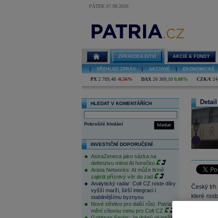
PÁTEK 07.08.2026
ZPRAVODAJSTVÍ
AKCIE & FONDY
|
PŘEHLED ZPRÁV
|
AKCIOVÉ
|
EKONOMICKÉ
PX
2 789,48
-0,56%
DAX
26 369,10
0,88%
CZK/€
24
Detail
HLEDAT V KOMENTÁŘÍCH
Pokročilé hledání
hledat
INVESTIČNÍ DOPORUČENÍ
AstraZeneca jako sázka na
defenzivu mimo AI horečku
Arista Networks: AI může firmě
zajistit příznivý vítr do zad
Analytický radar: Colt CZ roste díky
Český trh 
vyšší marži, širší integraci i
které ros
stabilnějšímu byznysu
Nové střelivo pro další růst. Patria
Naopak m
mění cílovou cenu pro Colt CZ
čtvrteční
Goldman Sachs: Je dobrý okamžik