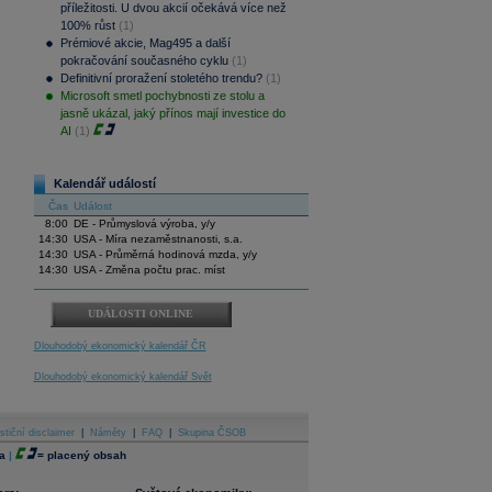
příležitosti. U dvou akcií očekává více než
100% růst
(1)
Prémiové akcie, Mag495 a další
pokračování současného cyklu
(1)
Definitivní proražení stoletého trendu?
(1)
Microsoft smetl pochybnosti ze stolu a
jasně ukázal, jaký přínos mají investice do
AI
(1)
Kalendář událostí
Čas
Událost
8:00
DE - Průmyslová výroba, y/y
14:30
USA - Míra nezaměstnanosti, s.a.
14:30
USA - Průměrná hodinová mzda, y/y
14:30
USA - Změna počtu prac. míst
UDÁLOSTI ONLINE
Dlouhodobý ekonomický kalendář ČR
Dlouhodobý ekonomický kalendář Svět
stiční disclaimer
|
Náměty
|
FAQ
|
Skupina ČSOB
a
|
=
placený obsah