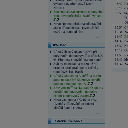
výhled. Lilly překonává Novo
8:47
Ro
Nordisk
8:14
CS
Booking ukázal odolnost cestovního
5:50
Sr
trhu. Investoři přešli i slabší výhled
vý
06
Novo Nordisk překonal očekávání,
15:57
ČN
akcie přesto klesají. Investoři řeší
marže a budoucí růst
15:31
Zá
14:47
Rů
více...
14:37
Ba
IPO, M&A
13:32
Ni
13:19
Go
Čínský čipový gigant CXMT při
11:59
Ry
burzovním debutu vystřelil přes 500
11:40
Me
%. Překonal i největší banku země
Stát by mohl dát na burzu až 40
11:37
Za
procent akcií pražského letiště v
roce 2028, řekl Babiš
Čínský Moonshot AI míří na burzu.
Jeho model Kimi K3 znovu rozvířil
debatu o budoucnosti AI
SK Hynix míří na Nasdaq. O jeden z
největších burzovních debutů v
historii je obrovský zájem
Nová vlna mega IPO hýbe trhy.
Rychlé zařazování do indexů
přináší šance i rizika
více...
TÝDENNÍ PŘEHLEDY