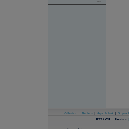
více...
O Patria.cz
|
Reklama
|
Mapa Stránek
|
Skupina P
|
Cookies
RSS / XML