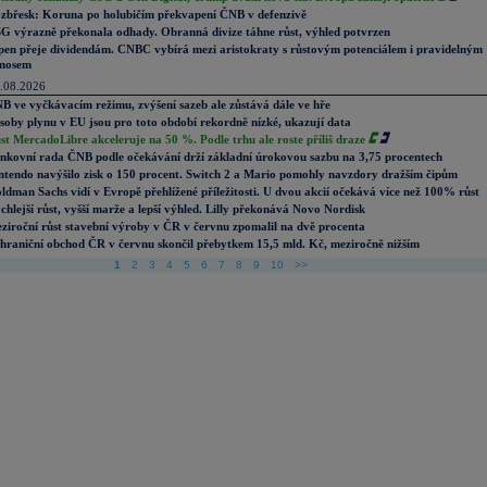
zbřesk: Koruna po holubičím překvapení ČNB v defenzivě
G výrazně překonala odhady. Obranná divize táhne růst, výhled potvrzen
pen přeje dividendám. CNBC vybírá mezi aristokraty s růstovým potenciálem i pravidelným
nosem
.08.2026
B ve vyčkávacím režimu, zvýšení sazeb ale zůstává dále ve hře
soby plynu v EU jsou pro toto období rekordně nízké, ukazují data
st MercadoLibre akceleruje na 50 %. Podle trhu ale roste příliš draze
nkovní rada ČNB podle očekávání drží základní úrokovou sazbu na 3,75 procentech
ntendo navýšilo zisk o 150 procent. Switch 2 a Mario pomohly navzdory dražším čipům
ldman Sachs vidí v Evropě přehlížené příležitosti. U dvou akcií očekává více než 100% růst
chlejší růst, vyšší marže a lepší výhled. Lilly překonává Novo Nordisk
ziroční růst stavební výroby v ČR v červnu zpomalil na dvě procenta
hraniční obchod ČR v červnu skončil přebytkem 15,5 mld. Kč, meziročně nižším
1
2
3
4
5
6
7
8
9
10
>>