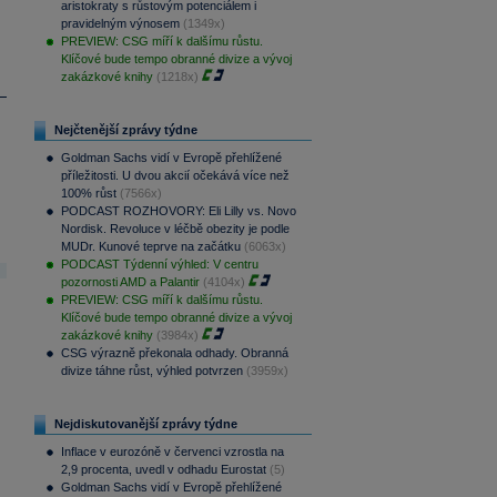
aristokraty s růstovým potenciálem i
pravidelným výnosem
(1349x)
PREVIEW: CSG míří k dalšímu růstu.
Klíčové bude tempo obranné divize a vývoj
zakázkové knihy
(1218x)
Nejčtenější zprávy týdne
Goldman Sachs vidí v Evropě přehlížené
příležitosti. U dvou akcií očekává více než
100% růst
(7566x)
PODCAST ROZHOVORY: Eli Lilly vs. Novo
Nordisk. Revoluce v léčbě obezity je podle
MUDr. Kunové teprve na začátku
(6063x)
PODCAST Týdenní výhled: V centru
pozornosti AMD a Palantir
(4104x)
PREVIEW: CSG míří k dalšímu růstu.
Klíčové bude tempo obranné divize a vývoj
zakázkové knihy
(3984x)
CSG výrazně překonala odhady. Obranná
divize táhne růst, výhled potvrzen
(3959x)
Nejdiskutovanější zprávy týdne
Inflace v eurozóně v červenci vzrostla na
2,9 procenta, uvedl v odhadu Eurostat
(5)
Goldman Sachs vidí v Evropě přehlížené