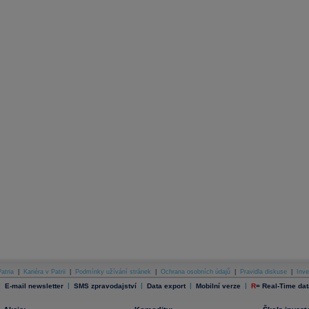
atria
|
Kariéra v Patrii
|
Podmínky užívání stránek
|
Ochrana osobních údajů
|
Pravidla diskuse
|
Inve
|
|
|
|
|
E-mail newsletter
SMS zpravodajství
Data export
Mobilní verze
R
=
Real-Time dat