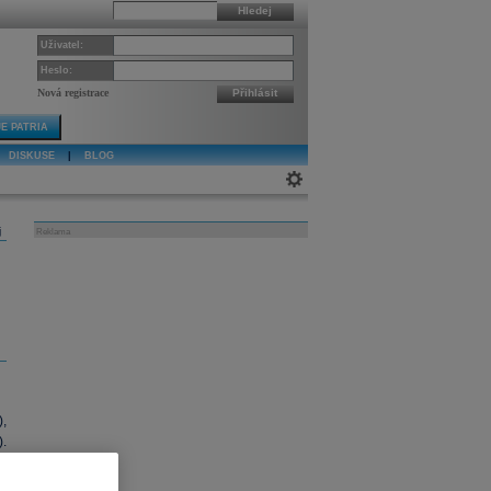
Hledej
Uživatel:
Heslo:
Nová registrace
Přihlásit
E PATRIA
DISKUSE
|
BLOG
j
Reklama
,
.
d
x