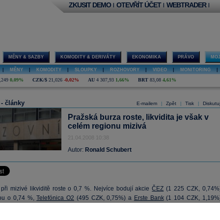
ZKUSIT DEMO
OTEVŘÍT ÚČET
WEBTRADER
|
|
|
MĚNY & SAZBY
KOMODITY & DERIVÁTY
EKONOMIKA
PRÁVO
MOJ
|
MĚNY
|
KOMODITY
|
SLOUPKY
|
ROZHOVORY
|
VIDEO
|
MONITORING
|
,249
0,09%
CZK/$
21,026
-0,02%
AU
4 307,93
1,66%
BRT
83,08
4,61%
 - články
E-mailem
Zpět
Tisk
Diskutu
|
|
|
Pražská burza roste, likvidita je však v
celém regionu mizivá
21.04.2008 10:38
Autor:
Ronald Schubert
při mizivé likviditě roste o 0,7 %. Nejvíce bodují akcie
ČEZ
(
1 225
CZK, 0,74%)
tou o 0,74 %,
Telefónica O2
(
495
CZK, 0,75%) a
Erste Bank
(
1 104
CZK, 1,19%)
írně klesají akcie
Zentivy
(
923
CZK, -0,27%), neboť investoři berou zisky pře
m zveřejněním tržeb za 1Q08. Oklolní trhy mají smíšenou výkonnost, polský inde