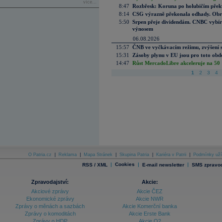
více...
8:47
Rozbřesk: Koruna po holubičím přek
8:14
CSG výrazně překonala odhady. Obran
5:50
Srpen přeje dividendám. CNBC vybírá
výnosem
06.08.2026
15:57
ČNB ve vyčkávacím režimu, zvýšení s
15:31
Zásoby plynu v EU jsou pro toto obdo
14:47
Růst MercadoLibre akceleruje na 50 %
1
2
3
4
O Patria.cz
|
Reklama
|
Mapa Stránek
|
Skupina Patria
|
Kariéra v Patrii
|
Podmínky uží
|
Cookies
|
|
RSS / XML
E-mail newsletter
SMS zpravod
Zpravodajství:
Akcie:
Akciové zprávy
Akcie ČEZ
Ekonomické zprávy
Akcie NWR
Zprávy o měnách a sazbách
Akcie Komerční banka
Zprávy o komoditách
Akcie Erste Bank
Zprávy o HDP
Akcie O2