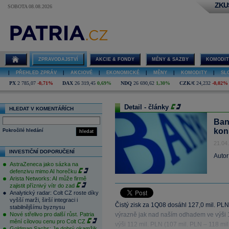
ZKU
SOBOTA 08.08.2026
ZPRAVODAJSTVÍ
AKCIE & FONDY
MĚNY & SAZBY
KOMODIT
|
PŘEHLED ZPRÁV
|
AKCIOVÉ
|
EKONOMICKÉ
|
MĚNY
|
KOMODITY
|
SL
PX
2 785,07
-0,71%
DAX
26 319,45
0,69%
NDQ
26 690,62
1,30%
CZK/€
24,232
-0,02%
Detail - články
HLEDAT V KOMENTÁŘÍCH
Ban
kon
Pokročilé hledání
hledat
21.04
INVESTIČNÍ DOPORUČENÍ
Autor
AstraZeneca jako sázka na
defenzivu mimo AI horečku
Arista Networks: AI může firmě
zajistit příznivý vítr do zad
Analytický radar: Colt CZ roste díky
vyšší marži, širší integraci i
Čistý zisk za 1Q08 dosáhl 127,0 mil. PLN
stabilnějšímu byznysu
Nové střelivo pro další růst. Patria
výrazně jak nad naším odhadem ve výši 
mění cílovou cenu pro Colt CZ
výši 112 mil. PLN (107 mil. PLN – 118 mi
Goldman Sachs: Je dobrý okamžik