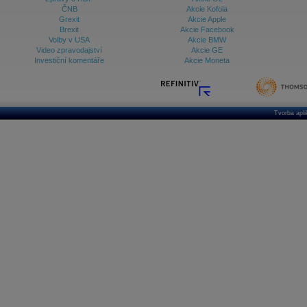
ČNB
Akcie Kofola
Grexit
Akcie Apple
Brexit
Akcie Facebook
Volby v USA
Akcie BMW
Video zpravodajství
Akcie GE
Investiční komentáře
Akcie Moneta
Tvorba apl