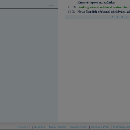
Kunové teprve na začátku
více...
15:18
Booking ukázal odolnost cestovního trh
14:31
Novo Nordisk překonal očekávání, akci
1
2
3
4
O Patria.cz
|
Reklama
|
Mapa Stránek
|
Skupina Patria
|
Kariéra v Patrii
|
Podmínky uží