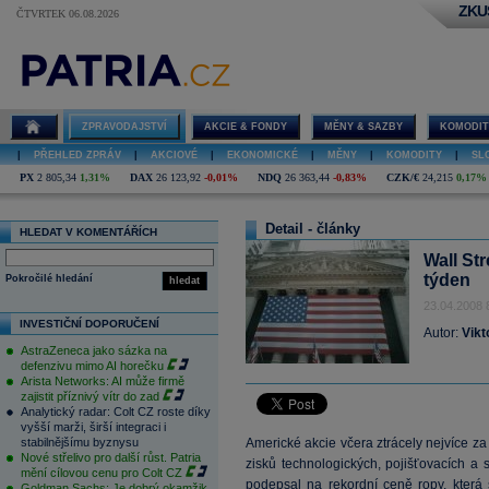
ZKU
ČTVRTEK 06.08.2026
ZPRAVODAJSTVÍ
AKCIE & FONDY
MĚNY & SAZBY
KOMODIT
|
PŘEHLED ZPRÁV
|
AKCIOVÉ
|
EKONOMICKÉ
|
MĚNY
|
KOMODITY
|
SL
PX
2 805,34
1,31%
DAX
26 123,92
-0,01%
NDQ
26 363,44
-0,83%
CZK/€
24,215
0,17%
Detail - články
HLEDAT V KOMENTÁŘÍCH
Wall Str
týden
Pokročilé hledání
hledat
23.04.2008 
INVESTIČNÍ DOPORUČENÍ
Autor:
Vikt
AstraZeneca jako sázka na
defenzivu mimo AI horečku
Arista Networks: AI může firmě
zajistit příznivý vítr do zad
Analytický radar: Colt CZ roste díky
vyšší marži, širší integraci i
stabilnějšímu byznysu
Americké akcie včera ztrácely nejvíce z
Nové střelivo pro další růst. Patria
zisků technologických, pojišťovacích a s
mění cílovou cenu pro Colt CZ
podepsal na rekordní ceně
ropy
, která
Goldman Sachs: Je dobrý okamžik