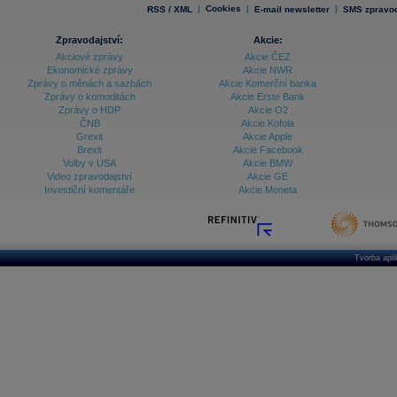
|
Cookies
|
|
RSS / XML
E-mail newsletter
SMS zpravod
Zpravodajství:
Akcie:
Akciové zprávy
Akcie ČEZ
Ekonomické zprávy
Akcie NWR
Zprávy o měnách a sazbách
Akcie Komerční banka
Zprávy o komoditách
Akcie Erste Bank
Zprávy o HDP
Akcie O2
ČNB
Akcie Kofola
Grexit
Akcie Apple
Brexit
Akcie Facebook
Volby v USA
Akcie BMW
Video zpravodajství
Akcie GE
Investiční komentáře
Akcie Moneta
Tvorba apl