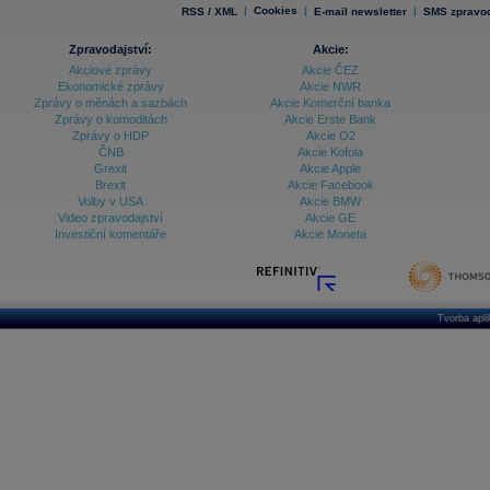
|
Cookies
|
|
RSS / XML
E-mail newsletter
SMS zpravod
Zpravodajství:
Akcie:
Akciové zprávy
Akcie ČEZ
Ekonomické zprávy
Akcie NWR
Zprávy o měnách a sazbách
Akcie Komerční banka
Zprávy o komoditách
Akcie Erste Bank
Zprávy o HDP
Akcie O2
ČNB
Akcie Kofola
Grexit
Akcie Apple
Brexit
Akcie Facebook
Volby v USA
Akcie BMW
Video zpravodajství
Akcie GE
Investiční komentáře
Akcie Moneta
Tvorba apl