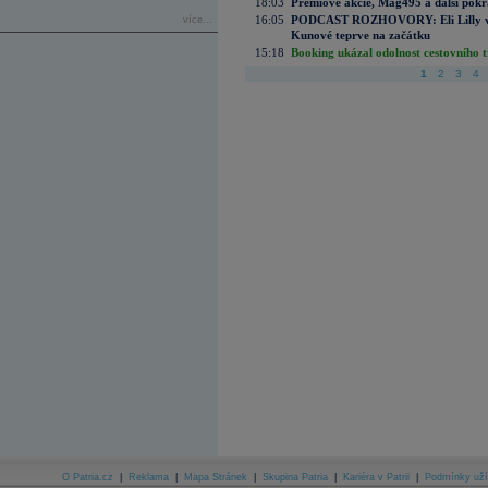
18:03
Prémiové akcie, Mag495 a další pokr
16:05
PODCAST ROZHOVORY: Eli Lilly vs. 
více...
Kunové teprve na začátku
15:18
Booking ukázal odolnost cestovního trh
1
2
3
4
O Patria.cz
|
Reklama
|
Mapa Stránek
|
Skupina Patria
|
Kariéra v Patrii
|
Podmínky uží