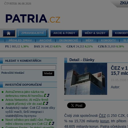
ZKU
ČTVRTEK 06.08.2026
ZPRAVODAJSTVÍ
AKCIE & FONDY
MĚNY & SAZBY
KOMODIT
|
PŘEHLED ZPRÁV
|
AKCIOVÉ
|
EKONOMICKÉ
|
MĚNY
|
KOMODITY
|
SL
PX
2 805,12
1,30%
DAX
26 140,13
0,05%
CZK/€
24,213
0,21%
CZK/$
21,019
0,50%
Detail - články
HLEDAT V KOMENTÁŘÍCH
ČEZ v 1.
15,7 ml
Pokročilé hledání
hledat
15.05.2008 
INVESTIČNÍ DOPORUČENÍ
Autor:
AstraZeneca jako sázka na
defenzivu mimo AI horečku
Arista Networks: AI může firmě
zajistit příznivý vítr do zad
Analytický radar: Colt CZ roste díky
vyšší marži, širší integraci i
Čistý zisk společnosti
ČEZ
(
1 250
CZK, 0
stabilnějšímu byznysu
Nové střelivo pro další růst. Patria
% na 15,726 miliardy
korun
, trh přito
mění cílovou cenu pro Colt CZ
48,605 miliardy
korun
, Patria očekávala
Goldman Sachs: Je dobrý okamžik