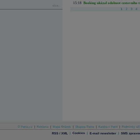
15:18
Booking ukázal odolnost cestovního trh
více...
1
2
3
4
O Patria.cz
|
Reklama
|
Mapa Stránek
|
Skupina Patria
|
Kariéra v Patrii
|
Podmínky uží
|
Cookies
|
|
RSS / XML
E-mail newsletter
SMS zpravod