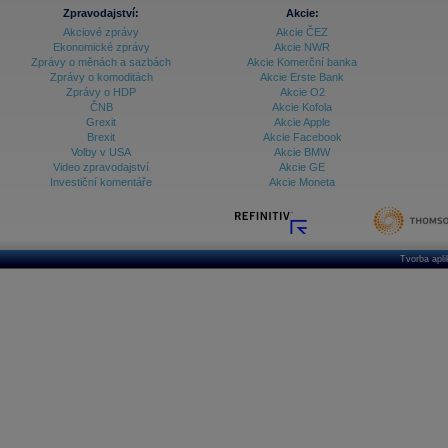
Zpravodajství:
Akcie:
Akciové zprávy
Akcie ČEZ
Ekonomické zprávy
Akcie NWR
Zprávy o měnách a sazbách
Akcie Komerční banka
Zprávy o komoditách
Akcie Erste Bank
Zprávy o HDP
Akcie O2
ČNB
Akcie Kofola
Grexit
Akcie Apple
Brexit
Akcie Facebook
Volby v USA
Akcie BMW
Video zpravodajství
Akcie GE
Investiční komentáře
Akcie Moneta
Tvorba apl