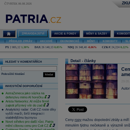
ZKU
ČTVRTEK 06.08.2026
ZPRAVODAJSTVÍ
AKCIE & FONDY
MĚNY & SAZBY
KOMODIT
|
PŘEHLED ZPRÁV
|
AKCIOVÉ
|
EKONOMICKÉ
|
MĚNY
|
KOMODITY
|
SL
PX
2 805,12
1,30%
DAX
26 140,13
0,05%
NDQ
26 348,40
-0,06%
CZK/€
24,224
0,22%
Detail - články
HLEDAT V KOMENTÁŘÍCH
Cen
ame
Pokročilé hledání
hledat
29.05
INVESTIČNÍ DOPORUČENÍ
Autor
AstraZeneca jako sázka na
defenzivu mimo AI horečku
Arista Networks: AI může firmě
zajistit příznivý vítr do zad
Analytický radar: Colt CZ roste díky
vyšší marži, širší integraci i
stabilnějšímu byznysu
Ceny
ropy
mažou dopolední ztráty a míří
Nové střelivo pro další růst. Patria
minulém týdnu nečekaně a výrazně sní
mění cílovou cenu pro Colt CZ
Goldman Sachs: Je dobrý okamžik