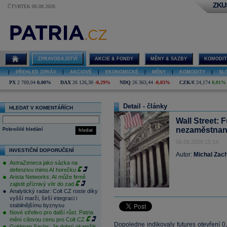
ZKU
ČTVRTEK 06.08.2026
ZPRAVODAJSTVÍ
AKCIE & FONDY
MĚNY & SAZBY
KOMODIT
|
PŘEHLED ZPRÁV
|
AKCIOVÉ
|
EKONOMICKÉ
|
MĚNY
|
KOMODITY
|
SL
PX
2 769,04
0,00%
DAX
26 126,30
-0,29%
NDQ
26 363,44
-0,83%
CZK/€
24,174
0,01%
Detail - články
HLEDAT V KOMENTÁŘÍCH
Wall Street: F
nezaměstnan
Pokročilé hledání
hledat
06.06.2008 15:14
INVESTIČNÍ DOPORUČENÍ
Autor:
Michal Zac
AstraZeneca jako sázka na
defenzivu mimo AI horečku
Arista Networks: AI může firmě
zajistit příznivý vítr do zad
Analytický radar: Colt CZ roste díky
vyšší marži, širší integraci i
stabilnějšímu byznysu
Nové střelivo pro další růst. Patria
mění cílovou cenu pro Colt CZ
Dopoledne indikovaly futures otevření 
Goldman Sachs: Je dobrý okamžik