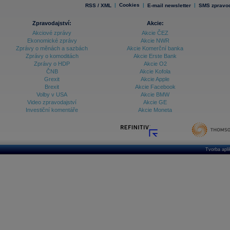
|
Cookies
|
|
RSS / XML
E-mail newsletter
SMS zpravod
Zpravodajství:
Akcie:
Akciové zprávy
Akcie ČEZ
Ekonomické zprávy
Akcie NWR
Zprávy o měnách a sazbách
Akcie Komerční banka
Zprávy o komoditách
Akcie Erste Bank
Zprávy o HDP
Akcie O2
ČNB
Akcie Kofola
Grexit
Akcie Apple
Brexit
Akcie Facebook
Volby v USA
Akcie BMW
Video zpravodajství
Akcie GE
Investiční komentáře
Akcie Moneta
Tvorba apl