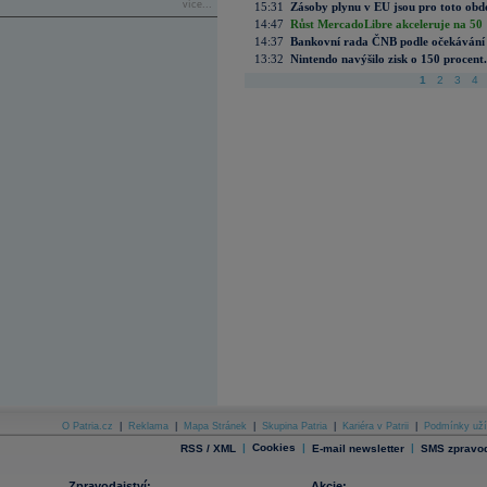
více...
15:31
Zásoby plynu v EU jsou pro toto obdo
14:47
Růst MercadoLibre akceleruje na 50 %
14:37
Bankovní rada ČNB podle očekávání 
13:32
Nintendo navýšilo zisk o 150 procen
1
2
3
4
O Patria.cz
|
Reklama
|
Mapa Stránek
|
Skupina Patria
|
Kariéra v Patrii
|
Podmínky uží
|
Cookies
|
|
RSS / XML
E-mail newsletter
SMS zpravod
Zpravodajství:
Akcie: