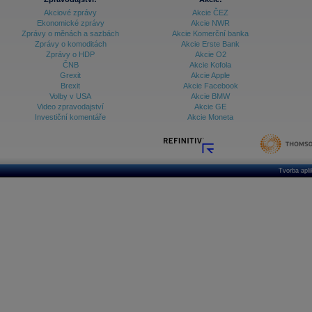
Akciové zprávy
Akcie ČEZ
Ekonomické zprávy
Akcie NWR
Zprávy o měnách a sazbách
Akcie Komerční banka
Zprávy o komoditách
Akcie Erste Bank
Zprávy o HDP
Akcie O2
ČNB
Akcie Kofola
Grexit
Akcie Apple
Brexit
Akcie Facebook
Volby v USA
Akcie BMW
Video zpravodajství
Akcie GE
Investiční komentáře
Akcie Moneta
Tvorba apl