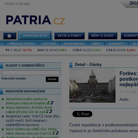
ZKU
PÁTEK 07.08.2026
ZPRAVODAJSTVÍ
AKCIE & FONDY
MĚNY & SAZBY
KOMODIT
|
PŘEHLED ZPRÁV
|
AKCIOVÉ
|
EKONOMICKÉ
|
MĚNY
|
KOMODITY
|
SL
PX
2 785,07
-0,71%
DAX
26 319,45
0,69%
CZK/€
24,252
0,11%
CZK/$
20,978
-0,24%
Detail - články
HLEDAT V KOMENTÁŘÍCH
Forbes:
postkom
Pokročilé hledání
hledat
nejlepší
INVESTIČNÍ DOPORUČENÍ
27.06.2008 
AstraZeneca jako sázka na
Autor:
defenzivu mimo AI horečku
Arista Networks: AI může firmě
zajistit příznivý vítr do zad
Analytický radar: Colt CZ roste díky
vyšší marži, širší integraci i
stabilnějšímu byznysu
Česká republika je z postkomunistických 
Nové střelivo pro další růst. Patria
Vyplývá to ze čtvrtečního průzkumu ren
mění cílovou cenu pro Colt CZ
Goldman Sachs: Je dobrý okamžik