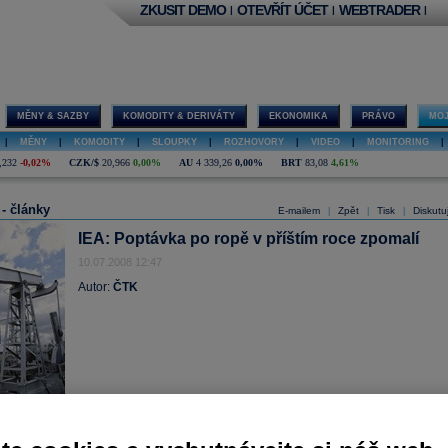
ZKUSIT DEMO
OTEVŘÍT ÚČET
WEBTRADER
|
|
|
MĚNY & SAZBY
KOMODITY & DERIVÁTY
EKONOMIKA
PRÁVO
MOJ
|
MĚNY
|
KOMODITY
|
SLOUPKY
|
ROZHOVORY
|
VIDEO
|
MONITORING
|
,232
-0,02%
CZK/$
20,966
0,00%
AU
4 339,26
0,00%
BRT
83,08
4,61%
 - články
E-mailem
Zpět
Tisk
Diskutu
|
|
|
IEA: Poptávka po ropě v příštím roce zpomalí
10.07.2008 12:47
Autor:
ČTK