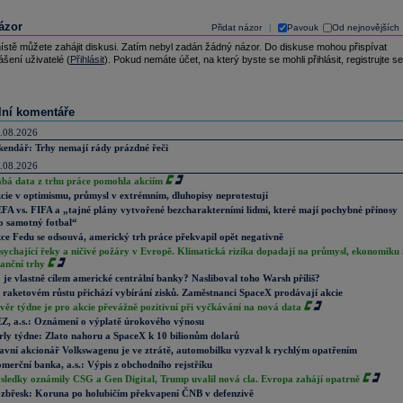
ázor
Přidat názor
Pavouk
Od nejnovějších
|
ístě můžete zahájit diskusi. Zatím nebyl zadán žádný názor. Do diskuse mohou přispívat
ášení uživatelé (
Přihlásit
). Pokud nemáte účet, na který byste se mohli přihlásit, registrujte se
lní komentáře
.08.2026
kendář: Trhy nemají rády prázdné řeči
.08.2026
abá data z trhu práce pomohla akciím
cie v optimismu, průmysl v extrémním, dluhopisy neprotestují
FA vs. FIFA a „tajné plány vytvořené bezcharakterními lidmi, které mají pochybné přínosy
o samotný fotbal“
ce Fedu se odsouvá, americký trh práce překvapil opět negativně
sychající řeky a ničivé požáry v Evropě. Klimatická rizika dopadají na průmysl, ekonomiku 
nanční trhy
 je vlastně cílem americké centrální banky? Nasliboval toho Warsh příliš?
 raketovém růstu přichází vybírání zisků. Zaměstnanci SpaceX prodávají akcie
věr týdne je pro akcie převážně pozitivní při vyčkávání na nová data
Z, a.s.: Oznámení o výplatě úrokového výnosu
rly týdne: Zlato nahoru a SpaceX k 10 bilionům dolarů
avní akcionář Volkswagenu je ve ztrátě, automobilku vyzval k rychlým opatřením
merční banka, a.s.: Výpis z obchodního rejstříku
sledky oznámily CSG a Gen Digital, Trump uvalil nová cla. Evropa zahájí opatrně
zbřesk: Koruna po holubičím překvapení ČNB v defenzivě