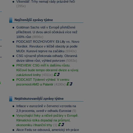
Víkendář: Trhy nemají rády prázdné řeči
(295x)
Nejčtenější zprávy týdne
Goldman Sachs vidí v Evropě přehlížené
příležitosti. U dvou akcií očekává více než
100% růst
(8896x)
PODCAST ROZHOVORY: Eli Lilly vs. Novo
Nordisk. Revoluce v léčbě obezity je podle
MUDr. Kunové teprve na začátku
(6940x)
CSG výrazně překonala odhady. Obranná
divize táhne růst, výhled potvrzen
(5063x)
PREVIEW: CSG míří k dalšímu růstu.
Klíčové bude tempo obranné divize a vývoj
zakázkové knihy
(4311x)
PODCAST Týdenní výhled: V centru
i
pozornosti AMD a Palantir
(4190x)
Nejdiskutovanější zprávy týdne
Inflace v eurozóně v červenci vzrostla na
2,9 procenta, uvedl v odhadu Eurostat
(5)
Vysychající řeky a ničivé požáry v Evropě.
Klimatická rizika dopadají na průmysl,
ekonomiku i finanční trhy
(1)
Akce Fedu se odsouvá, americký trh práce