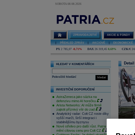
SOBOTA 08.08.2026
ZPRAVODAJSTVÍ
AKCIE & FONDY
|
PŘEHLED ZPRÁV
|
AKCIOVÉ
|
EKONOMICKÉ
PX
2 785,07
-0,71%
DAX
26 319,45
0,69%
CZK/€
24
Detail
HLEDAT V KOMENTÁŘÍCH
Pokročilé hledání
hledat
INVESTIČNÍ DOPORUČENÍ
AstraZeneca jako sázka na
defenzivu mimo AI horečku
Arista Networks: AI může firmě
zajistit příznivý vítr do zad
Analytický radar: Colt CZ roste díky
vyšší marži, širší integraci i
stabilnějšímu byznysu
Nové střelivo pro další růst. Patria
mění cílovou cenu pro Colt CZ
Goldman Sachs: Je dobrý okamžik