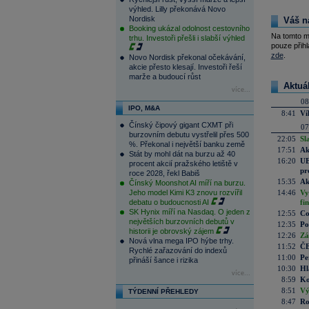
výhled. Lilly překonává Novo
Nordisk
Váš n
Booking ukázal odolnost cestovního
Na tomto m
trhu. Investoři přešli i slabší výhled
pouze přihl
zde
.
Novo Nordisk překonal očekávání,
akcie přesto klesají. Investoři řeší
marže a budoucí růst
Aktuá
více...
08
IPO, M&A
8:41
Ví
Čínský čipový gigant CXMT při
07
burzovním debutu vystřelil přes 500
22:05
Sl
%. Překonal i největší banku země
17:51
Ak
Stát by mohl dát na burzu až 40
16:20
UE
procent akcií pražského letiště v
pr
roce 2028, řekl Babiš
15:35
Ak
Čínský Moonshot AI míří na burzu.
Jeho model Kimi K3 znovu rozvířil
14:46
Vy
debatu o budoucnosti AI
fi
SK Hynix míří na Nasdaq. O jeden z
12:55
Co
největších burzovních debutů v
12:35
Po
historii je obrovský zájem
12:26
Zá
Nová vlna mega IPO hýbe trhy.
11:52
ČE
Rychlé zařazování do indexů
11:00
Pe
přináší šance i rizika
10:30
Hl
více...
8:59
Ko
8:51
Vý
TÝDENNÍ PŘEHLEDY
8:47
Ro