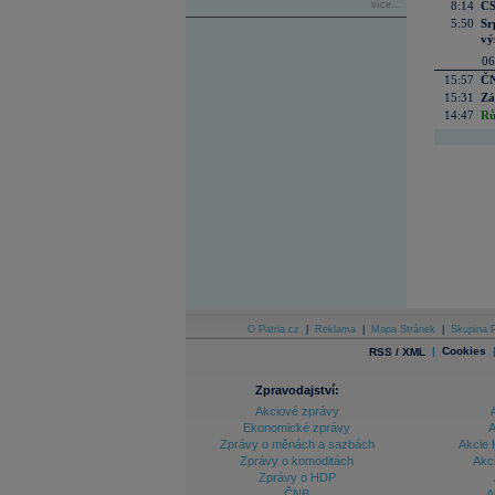
více...
8:14
CS
5:50
Sr
vý
06
15:57
ČN
15:31
Zá
14:47
Rů
O Patria.cz
|
Reklama
|
Mapa Stránek
|
Skupina P
|
Cookies
RSS / XML
Zpravodajství:
Akciové zprávy
Ekonomické zprávy
A
Zprávy o měnách a sazbách
Akcie 
Zprávy o komoditách
Akc
Zprávy o HDP
ČNB
A