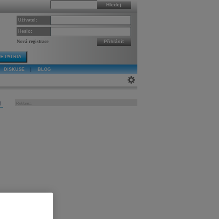
Hledej
Uživatel:
Heslo:
Nová registrace
Přihlásit
E PATRIA
DISKUSE
|
BLOG
j
Reklama