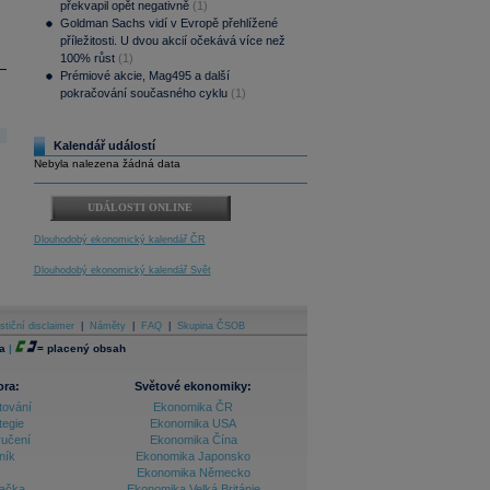
překvapil opět negativně
(1)
Goldman Sachs vidí v Evropě přehlížené
příležitosti. U dvou akcií očekává více než
100% růst
(1)
Prémiové akcie, Mag495 a další
pokračování současného cyklu
(1)
Kalendář událostí
Nebyla nalezena žádná data
UDÁLOSTI ONLINE
Dlouhodobý ekonomický kalendář ČR
Dlouhodobý ekonomický kalendář Svět
stiční disclaimer
|
Náměty
|
FAQ
|
Skupina ČSOB
a
|
=
placený obsah
ora:
Světové ekonomiky:
tování
Ekonomika ČR
tegie
Ekonomika USA
ručení
Ekonomika Čína
ník
Ekonomika Japonsko
Ekonomika Německo
lačka
Ekonomika Velká Británie