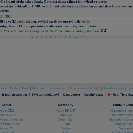
G výrazně překonala odhady. Obranná divize táhne růst, výhled potvrzen
pen přeje dividendám. CNBC vybírá mezi aristokraty s růstovým potenciálem i pravidelným
nosem
.08.2026
B ve vyčkávacím režimu, zvýšení sazeb ale zůstává dále ve hře
soby plynu v EU jsou pro toto období rekordně nízké, ukazují data
st MercadoLibre akceleruje na 50 %. Podle trhu ale roste příliš draze
1
2
3
4
5
6
7
8
9
10
>>
atria
|
Kariéra v Patrii
|
Podmínky užívání stránek
|
Ochrana osobních údajů
|
Pravidla diskuse
|
Inve
|
|
|
|
|
E-mail newsletter
SMS zpravodajství
Data export
Mobilní verze
R
=
Real-Time dat
Akcie:
Komodity:
Škola invest
Akcie ČEZ
Ropa BRENT
Akademie inves
kcie NWR
Ropa WTI
Investiční stra
Komerční banka
Zemní plyn
Investiční dopo
ie Erste Bank
Zlato
Akciový slov
Akcie O2
Stříbro
Semináře
kcie Kofola
Měď
Měnová kalku