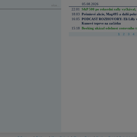
05.08.2026
více...
22:01
S&P 500 po rekordní rally vyčkával,
18:03
Prémiové akcie, Mag495 a další pokr
16:05
PODCAST ROZHOVORY: Eli Lilly vs. 
Kunové teprve na začátku
15:18
Booking ukázal odolnost cestovního trh
1
2
3
4