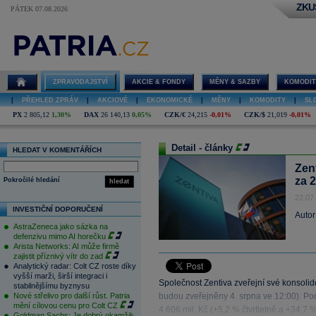
ZKU
PÁTEK 07.08.2026
ZPRAVODAJSTVÍ
AKCIE & FONDY
MĚNY & SAZBY
KOMODIT
|
PŘEHLED ZPRÁV
|
AKCIOVÉ
|
EKONOMICKÉ
|
MĚNY
|
KOMODITY
|
SL
PX
2 805,12
1,30%
DAX
26 140,13
0,05%
CZK/€
24,215
-0,01%
CZK/$
21,019
-0,01%
Detail - články
HLEDAT V KOMENTÁŘÍCH
Zen
za 
Pokročilé hledání
hledat
22.07
INVESTIČNÍ DOPORUČENÍ
Autor
AstraZeneca jako sázka na
defenzivu mimo AI horečku
Arista Networks: AI může firmě
zajistit příznivý vítr do zad
Analytický radar: Colt CZ roste díky
vyšší marži, širší integraci i
Společnost Zentiva zveřejní své konsoli
stabilnějšímu byznysu
Nové střelivo pro další růst. Patria
budou zveřejněny 4. srpna ve 12:00). P
mění cílovou cenu pro Colt CZ
4 606 mil. Kč (+5,2 % čtvrtletně a +34,7 
Goldman Sachs: Je dobrý okamžik