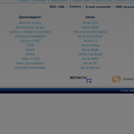
O Patria.cz
|
Reklama
|
Mapa Stránek
|
Skupina Patria
|
Kariéra v Patrii
|
Podmínky uží
|
Cookies
|
|
RSS / XML
E-mail newsletter
SMS zpravod
Zpravodajství:
Akcie:
Akciové zprávy
Akcie ČEZ
Ekonomické zprávy
Akcie NWR
Zprávy o měnách a sazbách
Akcie Komerční banka
Zprávy o komoditách
Akcie Erste Bank
Zprávy o HDP
Akcie O2
ČNB
Akcie Kofola
Grexit
Akcie Apple
Brexit
Akcie Facebook
Volby v USA
Akcie BMW
Video zpravodajství
Akcie GE
Investiční komentáře
Akcie Moneta
Tvorba apl