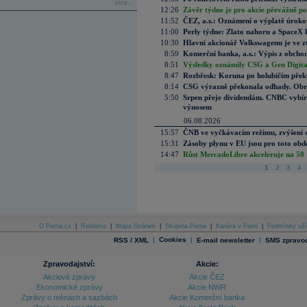
více...
12:26
Závěr týdne je pro akcie převážně po
11:52
ČEZ, a.s.: Oznámení o výplatě úrok
11:00
Perly týdne: Zlato nahoru a SpaceX 
10:30
Hlavní akcionář Volkswagenu je ve z
8:59
Komerční banka, a.s.: Výpis z obchod
8:51
Výsledky oznámily CSG a Gen Digital
8:47
Rozbřesk: Koruna po holubičím přek
8:14
CSG výrazně překonala odhady. Obran
5:50
Srpen přeje dividendám. CNBC vybírá
výnosem
06.08.2026
15:57
ČNB ve vyčkávacím režimu, zvýšení s
15:31
Zásoby plynu v EU jsou pro toto obdo
14:47
Růst MercadoLibre akceleruje na 50 %
1
2
3
4
O Patria.cz
|
Reklama
|
Mapa Stránek
|
Skupina Patria
|
Kariéra v Patrii
|
Podmínky uží
|
Cookies
|
|
RSS / XML
E-mail newsletter
SMS zpravod
Zpravodajství:
Akcie:
Akciové zprávy
Akcie ČEZ
Ekonomické zprávy
Akcie NWR
Zprávy o měnách a sazbách
Akcie Komerční banka