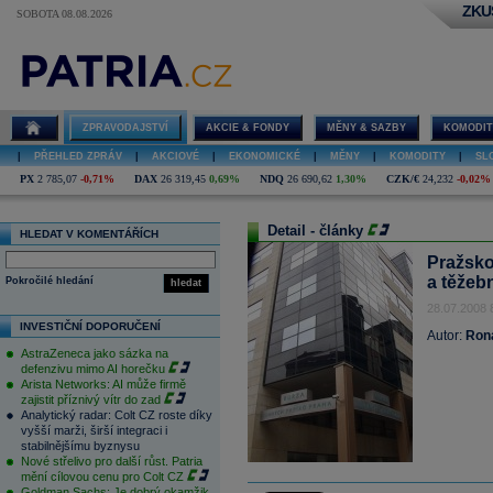
ZKU
SOBOTA 08.08.2026
ZPRAVODAJSTVÍ
AKCIE & FONDY
MĚNY & SAZBY
KOMODIT
|
PŘEHLED ZPRÁV
|
AKCIOVÉ
|
EKONOMICKÉ
|
MĚNY
|
KOMODITY
|
SL
PX
2 785,07
-0,71%
DAX
26 319,45
0,69%
NDQ
26 690,62
1,30%
CZK/€
24,232
-0,02%
Detail - články
HLEDAT V KOMENTÁŘÍCH
Pražsko
a těžeb
Pokročilé hledání
hledat
28.07.2008 
INVESTIČNÍ DOPORUČENÍ
Autor:
Ron
AstraZeneca jako sázka na
defenzivu mimo AI horečku
Arista Networks: AI může firmě
zajistit příznivý vítr do zad
Analytický radar: Colt CZ roste díky
vyšší marži, širší integraci i
stabilnějšímu byznysu
Nové střelivo pro další růst. Patria
mění cílovou cenu pro Colt CZ
Goldman Sachs: Je dobrý okamžik