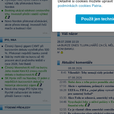
Detailně si cookies můžete upravit
výhled. Lilly překonává Novo
podmínkách cookies Patria
.
Nordisk
Booking ukázal odolnost cestovního
trhu. Investoři přešli i slabší výhled
Použít jen techn
Reklama
Novo Nordisk překonal očekávání,
akcie přesto klesají. Investoři řeší
marže a budoucí růst
více...
Váš názor
IPO, M&A
28.07.2008 10:19
nA BURZE DNES TLUPA LHÁŘŮ ZA CÍL MĚ
Čínský čipový gigant CXMT při
KOM.BANKU.
burzovním debutu vystřelil přes 500
M
%. Překonal i největší banku země
Stát by mohl dát na burzu až 40
procent akcií pražského letiště v
Aktuální komentáře
roce 2028, řekl Babiš
Čínský Moonshot AI míří na burzu.
08.08.2026
Jeho model Kimi K3 znovu rozvířil
8:41
Víkendář: Trhy nemají rády prázdné 
debatu o budoucnosti AI
07.08.2026
SK Hynix míří na Nasdaq. O jeden z
největších burzovních debutů v
22:05
Slabá data z trhu práce pomohla akc
historii je obrovský zájem
17:51
Akcie v optimismu, průmysl v extrémn
Nová vlna mega IPO hýbe trhy.
16:20
UEFA vs. FIFA a „tajné plány vytvoř
Rychlé zařazování do indexů
pro samotný fotbal“
přináší šance i rizika
15:35
Akce Fedu se odsouvá, americký trh 
více...
14:46
Vysychající řeky a ničivé požáry v E
finanční trhy
TÝDENNÍ PŘEHLEDY
12:55
Co je vlastně cílem americké centrál
12:35
Po raketovém růstu přichází vybírán