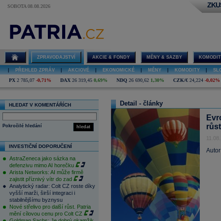
ZKU
SOBOTA 08.08.2026
ZPRAVODAJSTVÍ
AKCIE & FONDY
MĚNY & SAZBY
KOMODIT
|
PŘEHLED ZPRÁV
|
AKCIOVÉ
|
EKONOMICKÉ
|
MĚNY
|
KOMODITY
|
SL
PX
2 785,07
-0,71%
DAX
26 319,45
0,69%
NDQ
26 690,62
1,30%
CZK/€
24,224
-0,02%
Detail - články
HLEDAT V KOMENTÁŘÍCH
Evr
růs
Pokročilé hledání
hledat
11.08
INVESTIČNÍ DOPORUČENÍ
Autor
AstraZeneca jako sázka na
defenzivu mimo AI horečku
Arista Networks: AI může firmě
zajistit příznivý vítr do zad
Analytický radar: Colt CZ roste díky
vyšší marži, širší integraci i
stabilnějšímu byznysu
Nové střelivo pro další růst. Patria
mění cílovou cenu pro Colt CZ
Goldman Sachs: Je dobrý okamžik