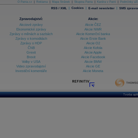
O Patria.cz
|
Reklama
|
Mapa Stránek
|
Skupina Patria
|
Kariéra v Patrii
|
Podmínky uží
|
Cookies
|
|
RSS / XML
E-mail newsletter
SMS zpravod
Zpravodajství:
Akcie:
Akciové zprávy
Akcie ČEZ
Ekonomické zprávy
Akcie NWR
Zprávy o měnách a sazbách
Akcie Komerční banka
Zprávy o komoditách
Akcie Erste Bank
Zprávy o HDP
Akcie O2
ČNB
Akcie Kofola
Grexit
Akcie Apple
Brexit
Akcie Facebook
Volby v USA
Akcie BMW
Video zpravodajství
Akcie GE
Investiční komentáře
Akcie Moneta
Tvorba apl