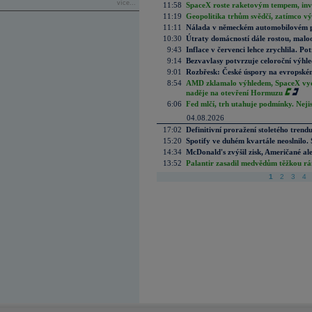
více...
11:58
SpaceX roste raketovým tempem, inves
11:19
Geopolitika trhům svědčí, zatímco v
11:11
Nálada v německém automobilovém prů
10:30
Útraty domácností dále rostou, malo
9:43
Inflace v červenci lehce zrychlila. Pot
9:14
Bezvavlasy potvrzuje celoroční výhl
9:01
Rozbřesk: České úspory na evropském
8:54
AMD zklamalo výhledem, SpaceX vydě
naděje na otevření Hormuzu
6:06
Fed mlčí, trh utahuje podmínky. Nejis
04.08.2026
17:02
Definitivní proražení stoletého trend
15:20
Spotify ve duhém kvartále neoslnilo. 
14:34
McDonald's zvýšil zisk, Američané ale
13:52
Palantir zasadil medvědům těžkou rá
1
2
3
4