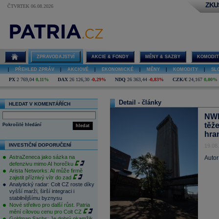
ZKU
ČTVRTEK 06.08.2026
ZPRAVODAJSTVÍ
AKCIE & FONDY
MĚNY & SAZBY
KOMODIT
|
PŘEHLED ZPRÁV
|
AKCIOVÉ
|
EKONOMICKÉ
|
MĚNY
|
KOMODITY
|
SL
PX
2 769,04
0,11%
DAX
26 126,30
-0,29%
NDQ
26 363,44
-0,83%
CZK/€
24,167
0,00%
Detail - články
HLEDAT V KOMENTÁŘÍCH
NWR
těž
Pokročilé hledání
hledat
hran
INVESTIČNÍ DOPORUČENÍ
19.08
AstraZeneca jako sázka na
Autor
defenzivu mimo AI horečku
Arista Networks: AI může firmě
zajistit příznivý vítr do zad
Analytický radar: Colt CZ roste díky
vyšší marži, širší integraci i
stabilnějšímu byznysu
Nové střelivo pro další růst. Patria
mění cílovou cenu pro Colt CZ
Goldman Sachs: Je dobrý okamžik