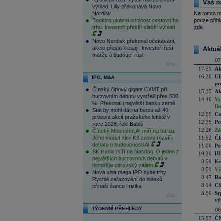
Váš n
výhled. Lilly překonává Novo
Nordisk
Na tomto m
Booking ukázal odolnost cestovního
pouze přihl
trhu. Investoři přešli i slabší výhled
zde
.
Novo Nordisk překonal očekávání,
akcie přesto klesají. Investoři řeší
Aktuá
marže a budoucí růst
07
více...
17:51
Ak
16:20
UE
IPO, M&A
pr
Čínský čipový gigant CXMT při
15:35
Ak
burzovním debutu vystřelil přes 500
14:46
Vy
%. Překonal i největší banku země
fi
Stát by mohl dát na burzu až 40
12:55
Co
procent akcií pražského letiště v
12:35
Po
roce 2028, řekl Babiš
12:26
Zá
Čínský Moonshot AI míří na burzu.
Jeho model Kimi K3 znovu rozvířil
11:52
ČE
debatu o budoucnosti AI
11:00
Pe
SK Hynix míří na Nasdaq. O jeden z
10:30
Hl
největších burzovních debutů v
8:59
Ko
historii je obrovský zájem
8:51
Vý
Nová vlna mega IPO hýbe trhy.
8:47
Ro
Rychlé zařazování do indexů
8:14
CS
přináší šance i rizika
5:50
Sr
více...
vý
TÝDENNÍ PŘEHLEDY
06
15:57
ČN