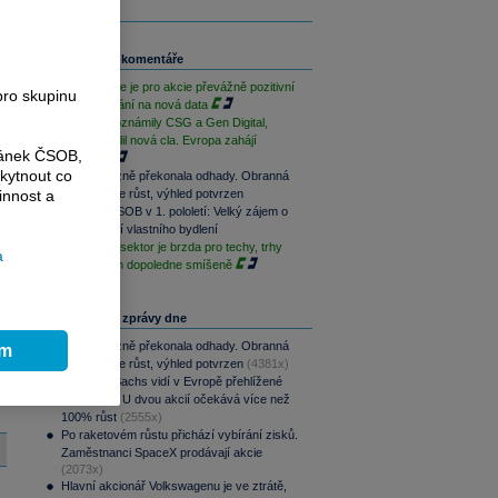
Související komentáře
Závěr týdne je pro akcie převážně pozitivní
pro skupinu
při vyčkávání na nová data
Výsledky oznámily CSG a Gen Digital,
Trump uvalil nová cla. Evropa zahájí
ránek ČSOB,
opatrně
kytnout co
CSG výrazně překonala odhady. Obranná
divize táhne růst, výhled potvrzen
innost a
Skupina ČSOB v 1. pololetí: Velký zájem o
financování vlastního bydlení
Paměťový sektor je brzda pro techy, trhy
a
jsou na tom dopoledne smíšeně
Nejčtenější zprávy dne
CSG výrazně překonala odhady. Obranná
ím
divize táhne růst, výhled potvrzen
(4381x)
Goldman Sachs vidí v Evropě přehlížené
příležitosti. U dvou akcií očekává více než
100% růst
(2555x)
Po raketovém růstu přichází vybírání zisků.
Zaměstnanci SpaceX prodávají akcie
(2073x)
Hlavní akcionář Volkswagenu je ve ztrátě,