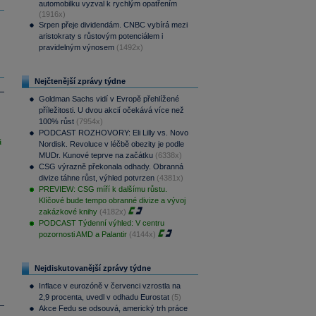
automobilku vyzval k rychlým opatřením
(1916x)
Srpen přeje dividendám. CNBC vybírá mezi
aristokraty s růstovým potenciálem i
pravidelným výnosem
(1492x)
Nejčtenější zprávy týdne
Goldman Sachs vidí v Evropě přehlížené
příležitosti. U dvou akcií očekává více než
100% růst
(7954x)
PODCAST ROZHOVORY: Eli Lilly vs. Novo
i
Nordisk. Revoluce v léčbě obezity je podle
MUDr. Kunové teprve na začátku
(6338x)
CSG výrazně překonala odhady. Obranná
divize táhne růst, výhled potvrzen
(4381x)
PREVIEW: CSG míří k dalšímu růstu.
Klíčové bude tempo obranné divize a vývoj
zakázkové knihy
(4182x)
PODCAST Týdenní výhled: V centru
pozornosti AMD a Palantir
(4144x)
Nejdiskutovanější zprávy týdne
Inflace v eurozóně v červenci vzrostla na
2,9 procenta, uvedl v odhadu Eurostat
(5)
Akce Fedu se odsouvá, americký trh práce