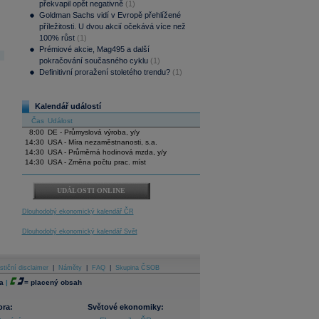
překvapil opět negativně
(1)
Goldman Sachs vidí v Evropě přehlížené
příležitosti. U dvou akcií očekává více než
100% růst
(1)
Prémiové akcie, Mag495 a další
pokračování současného cyklu
(1)
Definitivní proražení stoletého trendu?
(1)
Kalendář událostí
Čas
Událost
8:00
DE - Průmyslová výroba, y/y
14:30
USA - Míra nezaměstnanosti, s.a.
14:30
USA - Průměrná hodinová mzda, y/y
14:30
USA - Změna počtu prac. míst
UDÁLOSTI ONLINE
Dlouhodobý ekonomický kalendář ČR
Dlouhodobý ekonomický kalendář Svět
stiční disclaimer
|
Náměty
|
FAQ
|
Skupina ČSOB
a
|
=
placený obsah
ora:
Světové ekonomiky: