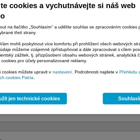
te cookies a vychutnávejte si náš web
račování článku je dostupné jen klientům placených služeb
Patria Plus
/
estor Plus
případně uživatelům platformy
Patria Direct
. Pokud jste klientem
no
hto služeb, potom je nutné se
Přihlásit
.
nout na tlačítko „Souhlasím“ a udělíte souhlas se zpracováním cookies 
ámci placeného informačního servisu získáte
brané třetí strany.
řístup ke
kompletnímu zpravodajství
.patria.cz bez jakýchkoliv omezení. Veškeré
ám mohli poskytnout více komfortu při prohlížení všech webových st
rávy, komentáře a horké zprávy jsou
to údaje můžeme vzájemně zpřístupňovat a dále zpracovávat s cílem pos
brazovány terminálovou metodou (bez nutnosti obnovovat stránku) bez
lientský zážitek, tj. přizpůsobení obsahu webových stránek, analytická č
ždění a v plné verzi.
 cookies pro účely personalizované reklamy.
si cookies můžete upravit v
nastavení
. Podrobnosti najdete v
Přehledu 
en zpravodajství, ale i další služby získáte v Patria Plus / Investor Plus -
sms
h cookies Patria
.
e-mailové
zpravodajství,
data
z finančních trhů v reálném čase, kompletní
lytický servis
, rozsáhlé
databáze
časových řad ke stažení,
prognózy
oje a
valuace
, ekonomické
fundamenty
,
nástroje
a
kalkulátory
...
více
žít jen technické cookies
Souhlas