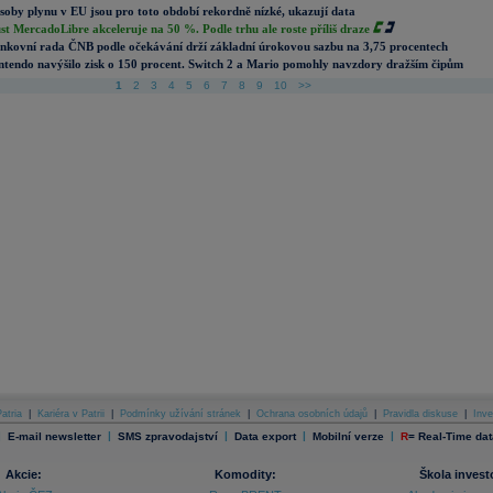
soby plynu v EU jsou pro toto období rekordně nízké, ukazují data
st MercadoLibre akceleruje na 50 %. Podle trhu ale roste příliš draze
nkovní rada ČNB podle očekávání drží základní úrokovou sazbu na 3,75 procentech
ntendo navýšilo zisk o 150 procent. Switch 2 a Mario pomohly navzdory dražším čipům
1
2
3
4
5
6
7
8
9
10
>>
atria
|
Kariéra v Patrii
|
Podmínky užívání stránek
|
Ochrana osobních údajů
|
Pravidla diskuse
|
Inve
|
|
|
|
|
E-mail newsletter
SMS zpravodajství
Data export
Mobilní verze
R
=
Real-Time dat
Akcie:
Komodity:
Škola invest