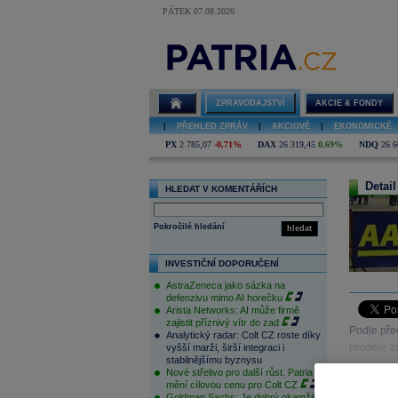
PÁTEK 07.08.2026
ZPRAVODAJSTVÍ
AKCIE & FONDY
|
PŘEHLED ZPRÁV
|
AKCIOVÉ
|
EKONOMICKÉ
PX
2 785,07
-0,71%
DAX
26 319,45
0,69%
NDQ
26 6
Detail
HLEDAT V KOMENTÁŘÍCH
Pokročilé hledání
hledat
INVESTIČNÍ DOPORUČENÍ
AstraZeneca jako sázka na
defenzivu mimo AI horečku
Arista Networks: AI může firmě
zajistit příznivý vítr do zad
Podle pře
Analytický radar: Colt CZ roste díky
prodeje z
vyšší marži, širší integraci i
stabilnějšímu byznysu
Nové střelivo pro další růst. Patria
mění cílovou cenu pro Colt CZ
Goldman Sachs: Je dobrý okamžik