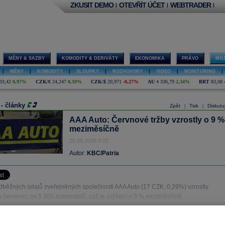
ZKUSIT DEMO
OTEVŘÍT ÚČET
WEBTRADER
|
|
|
MĚNY & SAZBY
KOMODITY & DERIVÁTY
EKONOMIKA
PRÁVO
MOJ
|
MĚNY
|
KOMODITY
|
SLOUPKY
|
ROZHOVORY
|
VIDEO
|
MONITORING
|
03,42
0,97%
CZK/€
24,247
0,10%
CZK/$
20,971
-0,27%
AU
4 336,79
2,34%
BRT
83,08
 - články
Zpět
Tisk
Diskutu
|
|
AAA Auto: Červnové tržby vzrostly o 9 %
meziměsíčně
25.08.2008 9:02
Autor:
KBC/Patria
dběžných údajů zveřejněných společnosti AAA Auto (17 CZK, 0,29%) vzrostly
a červenec na 5 300 automobilů, což je zvýšení o 9 % meziměsíčně.