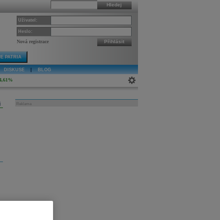
Hledej
Uživatel:
Heslo:
Nová registrace
Přihlásit
E PATRIA
DISKUSE
|
BLOG
4,61%
j
Reklama