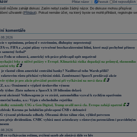
ázor
Přidat názor
Pavouk
Od nejnovějších
|
ístě můžete zahájit diskusi. Zatím nebyl zadán žádný názor. Do diskuse mohou přispívat
ášení uživatelé (
Přihlásit
). Pokud nemáte účet, na který byste se mohli přihlásit, registrujte se
lní komentáře
.08.2026
cie v optimismu, průmysl v extrémním, dluhopisy neprotestují
FA vs. FIFA a „tajné plány vytvořené bezcharakterními lidmi, které mají pochybné přínosy
o samotný fotbal“
ce Fedu se odsouvá, americký trh práce překvapil opět negativně
sychající řeky a ničivé požáry v Evropě. Klimatická rizika dopadají na průmysl, ekonomiku 
nanční trhy
 je vlastně cílem americké centrální banky? Nasliboval toho Warsh příliš?
 raketovém růstu přichází vybírání zisků. Zaměstnanci SpaceX prodávají akcie
věr týdne je pro akcie převážně pozitivní při vyčkávání na nová data
Z, a.s.: Oznámení o výplatě úrokového výnosu
rly týdne: Zlato nahoru a SpaceX k 10 bilionům dolarů
avní akcionář Volkswagenu je ve ztrátě, automobilku vyzval k rychlým opatřením
merční banka, a.s.: Výpis z obchodního rejstříku
sledky oznámily CSG a Gen Digital, Trump uvalil nová cla. Evropa zahájí opatrně
zbřesk: Koruna po holubičím překvapení ČNB v defenzivě
G výrazně překonala odhady. Obranná divize táhne růst, výhled potvrzen
pen přeje dividendám. CNBC vybírá mezi aristokraty s růstovým potenciálem i pravidelným
nosem
.08.2026
B ve vyčkávacím režimu, zvýšení sazeb ale zůstává dále ve hře