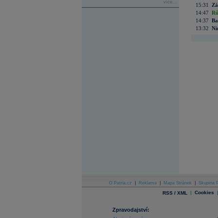
více...
15:31
Zá
14:47
Rů
14:37
Ba
13:32
Ni
O Patria.cz
|
Reklama
|
Mapa Stránek
|
Skupina P
|
Cookies
RSS / XML
Zpravodajství: