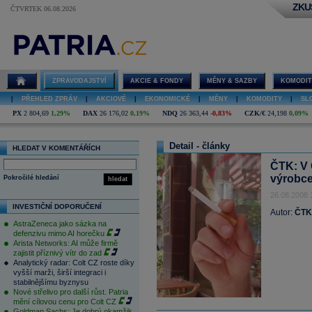
ZKU
ČTVRTEK 06.08.2026
ZPRAVODAJSTVÍ
AKCIE & FONDY
MĚNY & SAZBY
KOMODIT
|
PŘEHLED ZPRÁV
|
AKCIOVÉ
|
EKONOMICKÉ
|
MĚNY
|
KOMODITY
|
SL
PX
2 804,69
1,29%
DAX
26 176,02
0,19%
NDQ
26 363,44
-0,83%
CZK/€
24,198
0,09%
Detail - články
HLEDAT V KOMENTÁŘÍCH
ČTK: V Č
výrobce
Pokročilé hledání
hledat
26.08.2008 
INVESTIČNÍ DOPORUČENÍ
Autor:
ČTK
AstraZeneca jako sázka na
defenzivu mimo AI horečku
Arista Networks: AI může firmě
zajistit příznivý vítr do zad
Analytický radar: Colt CZ roste díky
vyšší marži, širší integraci i
stabilnějšímu byznysu
Nové střelivo pro další růst. Patria
mění cílovou cenu pro Colt CZ
Goldman Sachs: Je dobrý okamžik