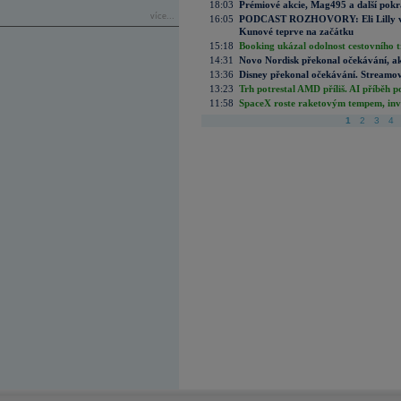
18:03
Prémiové akcie, Mag495 a další pokr
více...
16:05
PODCAST ROZHOVORY: Eli Lilly vs. 
Kunové teprve na začátku
15:18
Booking ukázal odolnost cestovního trh
14:31
Novo Nordisk překonal očekávání, akci
13:36
Disney překonal očekávání. Streamova
13:23
Trh potrestal AMD příliš. AI příběh p
11:58
SpaceX roste raketovým tempem, inves
1
2
3
4