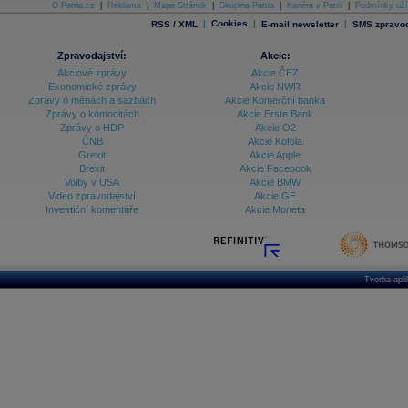
O Patria.cz
|
Reklama
|
Mapa Stránek
|
Skupina Patria
|
Kariéra v Patrii
|
Podmínky uží
|
Cookies
|
|
RSS / XML
E-mail newsletter
SMS zpravod
Zpravodajství:
Akcie:
Akciové zprávy
Akcie ČEZ
Ekonomické zprávy
Akcie NWR
Zprávy o měnách a sazbách
Akcie Komerční banka
Zprávy o komoditách
Akcie Erste Bank
Zprávy o HDP
Akcie O2
ČNB
Akcie Kofola
Grexit
Akcie Apple
Brexit
Akcie Facebook
Volby v USA
Akcie BMW
Video zpravodajství
Akcie GE
Investiční komentáře
Akcie Moneta
Tvorba apl