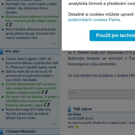
(HDP/zaměstnanost) pouze o 2,7 procen
analytická činnost a předávání coo
Rychlejší růst, vyšší marže a lepší
na úrovni celé ekonomiky zhruba o dvě
výhled. Lilly překonává Novo
Nordisk
zahraničí a výrazném kolísání kurzu korun
Detailně si cookies můžete upravit
Booking ukázal odolnost cestovního
podmínkách cookies Patria
.
trhu. Investoři přešli i slabší výhled
Celkem bylo ve 2. čtvrtletí v české eko
Novo Nordisk překonal očekávání,
zaměstnance a den se ovšem odpracov
akcie přesto klesají. Investoři řeší
Použít jen techn
zkrátila.
marže a budoucí růst
více...
Česká ekonomika zůstává jednou z nejry
IPO, M&A
ve 2. čtvrtletí rostly jen Slovensko (7,6
třetinovým tempem ve srovnání s Čes
Čínský čipový gigant CXMT při
burzovním debutu vystřelil přes 500
konvergence obou ekonomik.
%. Překonal i největší banku země
Stát by mohl dát na burzu až 40
Za celý letošní rok počítáme s růstem HD
procent akcií pražského letiště v
roce 2028, řekl Babiš
Čínský Moonshot AI míří na burzu.
Jeho model Kimi K3 znovu rozvířil
debatu o budoucnosti AI
Reklama
SK Hynix míří na Nasdaq. O jeden z
největších burzovních debutů v
historii je obrovský zájem
Váš názor
Nová vlna mega IPO hýbe trhy.
Rychlé zařazování do indexů
na růstu
přináší šance i rizika
10.09.2008 10:51
se nejvíce podílí především zadlužování, hou
více...
tk69
TÝDENNÍ PŘEHLEDY