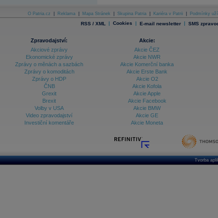
O Patria.cz
|
Reklama
|
Mapa Stránek
|
Skupina Patria
|
Kariéra v Patrii
|
Podmínky uží
|
Cookies
|
|
RSS / XML
E-mail newsletter
SMS zpravod
Zpravodajství:
Akcie:
Akciové zprávy
Akcie ČEZ
Ekonomické zprávy
Akcie NWR
Zprávy o měnách a sazbách
Akcie Komerční banka
Zprávy o komoditách
Akcie Erste Bank
Zprávy o HDP
Akcie O2
ČNB
Akcie Kofola
Grexit
Akcie Apple
Brexit
Akcie Facebook
Volby v USA
Akcie BMW
Video zpravodajství
Akcie GE
Investiční komentáře
Akcie Moneta
Tvorba apl