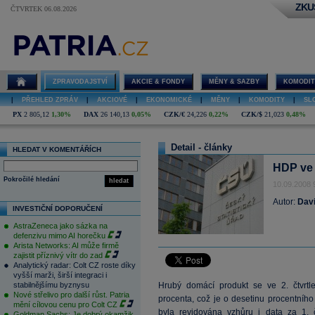
ZKU
ČTVRTEK 06.08.2026
ZPRAVODAJSTVÍ
AKCIE & FONDY
MĚNY & SAZBY
KOMODIT
|
PŘEHLED ZPRÁV
|
AKCIOVÉ
|
EKONOMICKÉ
|
MĚNY
|
KOMODITY
|
SL
PX
2 805,12
1,30%
DAX
26 140,13
0,05%
CZK/€
24,226
0,22%
CZK/$
21,023
0,48%
Detail - články
HLEDAT V KOMENTÁŘÍCH
HDP ve 
Pokročilé hledání
hledat
10.09.2008 
Autor:
Dav
INVESTIČNÍ DOPORUČENÍ
AstraZeneca jako sázka na
defenzivu mimo AI horečku
Arista Networks: AI může firmě
zajistit příznivý vítr do zad
Analytický radar: Colt CZ roste díky
vyšší marži, širší integraci i
stabilnějšímu byznysu
Hrubý domácí produkt se ve 2. čtvrtl
Nové střelivo pro další růst. Patria
procenta, což je o desetinu procentníh
mění cílovou cenu pro Colt CZ
byla revidována vzhůru i data za 1. čt
Goldman Sachs: Je dobrý okamžik