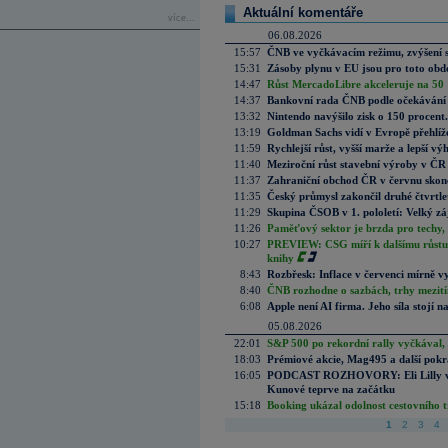
Aktuální komentáře
více...
06.08.2026
15:57
ČNB ve vyčkávacím režimu, zvýšení s
15:31
Zásoby plynu v EU jsou pro toto obdo
14:47
Růst MercadoLibre akceleruje na 50 %
14:37
Bankovní rada ČNB podle očekávání 
13:32
Nintendo navýšilo zisk o 150 procen
13:19
Goldman Sachs vidí v Evropě přehlíže
11:59
Rychlejší růst, vyšší marže a lepší v
11:40
Meziroční růst stavební výroby v ČR
11:37
Zahraniční obchod ČR v červnu skonč
11:35
Český průmysl zakončil druhé čtvrtlet
11:29
Skupina ČSOB v 1. pololetí: Velký zá
11:26
Paměťový sektor je brzda pro techy,
10:27
PREVIEW: CSG míří k dalšímu růstu.
knihy
8:43
Rozbřesk: Inflace v červenci mírně v
8:40
ČNB rozhodne o sazbách, trhy mezitím
6:08
Apple není AI firma. Jeho síla stojí n
05.08.2026
22:01
S&P 500 po rekordní rally vyčkával,
18:03
Prémiové akcie, Mag495 a další pokr
16:05
PODCAST ROZHOVORY: Eli Lilly vs. 
Kunové teprve na začátku
15:18
Booking ukázal odolnost cestovního trh
1
2
3
4