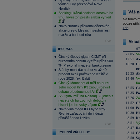
výhled. Lilly překonává Novo
Nordisk
Váš n
Booking ukázal odolnost cestovního
trhu. Investoři přešli i slabší výhled
Na tomto m
pouze přihl
Novo Nordisk překonal očekávání,
zde
.
akcie přesto klesají. Investoři řeší
marže a budoucí růst
více...
Aktuá
07
IPO, M&A
22:05
Sl
Čínský čipový gigant CXMT při
17:51
Ak
burzovním debutu vystřelil přes 500
16:20
UE
%. Překonal i největší banku země
pr
Stát by mohl dát na burzu až 40
15:35
Ak
procent akcií pražského letiště v
roce 2028, řekl Babiš
14:46
Vy
Čínský Moonshot AI míří na burzu.
fi
Jeho model Kimi K3 znovu rozvířil
12:55
Co
debatu o budoucnosti AI
12:35
Po
SK Hynix míří na Nasdaq. O jeden z
12:26
Zá
největších burzovních debutů v
11:52
ČE
historii je obrovský zájem
11:00
Pe
Nová vlna mega IPO hýbe trhy.
10:30
Hl
Rychlé zařazování do indexů
přináší šance i rizika
8:59
Ko
8:51
Vý
více...
8:47
Ro
TÝDENNÍ PŘEHLEDY
8:14
CS
5:50
Sr