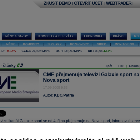
ZKUSIT DEMO
OTEVŘÍT ÚČET
WEBTRADER
|
|
|
MĚNY & SAZBY
KOMODITY & DERIVÁTY
EKONOMIKA
PRÁVO
MOJ
|
MĚNY
|
KOMODITY
|
SLOUPKY
|
ROZHOVORY
|
VIDEO
|
MONITORING
|
,224
-0,02%
CZK/$
20,959
0,00%
AU
4 339,26
0,00%
BRT
83,08
4,61%
 - články
Zpět
Tisk
Diskutu
|
|
CME přejmenuje televizi Galaxie sport na
Nova sport
17.09.2008 9:53
Autor:
KBC/Patria
vizní kanál Galaxie sport se od 4. října přejmenuje na Nova sport, informoval serve
tvnews.com. Od příštího měsíce budou některé programy rovněž vysílány v
 formátu 16:9 a v roce 2009 nabídne vysílání v HD formátu.