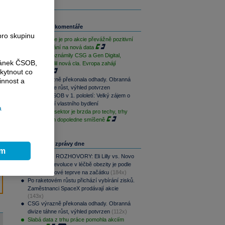
Související komentáře
pro skupinu
Závěr týdne je pro akcie převážně pozitivní
při vyčkávání na nová data
Výsledky oznámily CSG a Gen Digital,
ránek ČSOB,
Trump uvalil nová cla. Evropa zahájí
kytnout co
opatrně
CSG výrazně překonala odhady. Obranná
innost a
divize táhne růst, výhled potvrzen
Skupina ČSOB v 1. pololetí: Velký zájem o
financování vlastního bydlení
a
Paměťový sektor je brzda pro techy, trhy
jsou na tom dopoledne smíšeně
Nejčtenější zprávy dne
ím
PODCAST ROZHOVORY: Eli Lilly vs. Novo
Nordisk. Revoluce v léčbě obezity je podle
MUDr. Kunové teprve na začátku
(184x)
Po raketovém růstu přichází vybírání zisků.
Zaměstnanci SpaceX prodávají akcie
(143x)
CSG výrazně překonala odhady. Obranná
divize táhne růst, výhled potvrzen
(112x)
Slabá data z trhu práce pomohla akciím