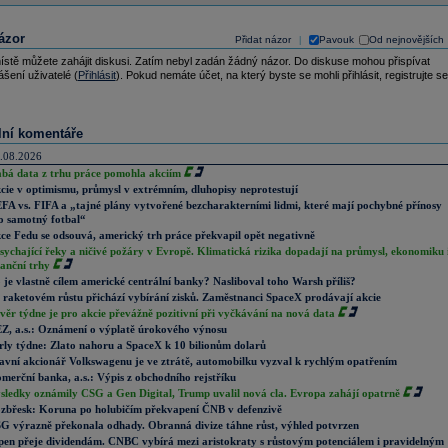
ázor
Přidat názor
Pavouk
Od nejnovějších
|
ístě můžete zahájit diskusi. Zatím nebyl zadán žádný názor. Do diskuse mohou přispívat
ášení uživatelé (
Přihlásit
). Pokud nemáte účet, na který byste se mohli přihlásit, registrujte se
lní komentáře
.08.2026
abá data z trhu práce pomohla akciím
cie v optimismu, průmysl v extrémním, dluhopisy neprotestují
FA vs. FIFA a „tajné plány vytvořené bezcharakterními lidmi, které mají pochybné přínosy
o samotný fotbal“
ce Fedu se odsouvá, americký trh práce překvapil opět negativně
sychající řeky a ničivé požáry v Evropě. Klimatická rizika dopadají na průmysl, ekonomiku 
nanční trhy
 je vlastně cílem americké centrální banky? Nasliboval toho Warsh příliš?
 raketovém růstu přichází vybírání zisků. Zaměstnanci SpaceX prodávají akcie
věr týdne je pro akcie převážně pozitivní při vyčkávání na nová data
Z, a.s.: Oznámení o výplatě úrokového výnosu
rly týdne: Zlato nahoru a SpaceX k 10 bilionům dolarů
avní akcionář Volkswagenu je ve ztrátě, automobilku vyzval k rychlým opatřením
merční banka, a.s.: Výpis z obchodního rejstříku
sledky oznámily CSG a Gen Digital, Trump uvalil nová cla. Evropa zahájí opatrně
zbřesk: Koruna po holubičím překvapení ČNB v defenzivě
G výrazně překonala odhady. Obranná divize táhne růst, výhled potvrzen
pen přeje dividendám. CNBC vybírá mezi aristokraty s růstovým potenciálem i pravidelným