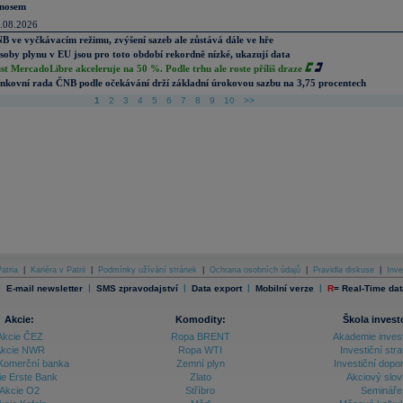
nosem
.08.2026
B ve vyčkávacím režimu, zvýšení sazeb ale zůstává dále ve hře
soby plynu v EU jsou pro toto období rekordně nízké, ukazují data
st MercadoLibre akceleruje na 50 %. Podle trhu ale roste příliš draze
nkovní rada ČNB podle očekávání drží základní úrokovou sazbu na 3,75 procentech
1
2
3
4
5
6
7
8
9
10
>>
atria
|
Kariéra v Patrii
|
Podmínky užívání stránek
|
Ochrana osobních údajů
|
Pravidla diskuse
|
Inve
|
|
|
|
|
E-mail newsletter
SMS zpravodajství
Data export
Mobilní verze
R
=
Real-Time dat
Akcie:
Komodity:
Škola invest
Akcie ČEZ
Ropa BRENT
Akademie inves
kcie NWR
Ropa WTI
Investiční stra
Komerční banka
Zemní plyn
Investiční dopo
ie Erste Bank
Zlato
Akciový slov
Akcie O2
Stříbro
Semináře