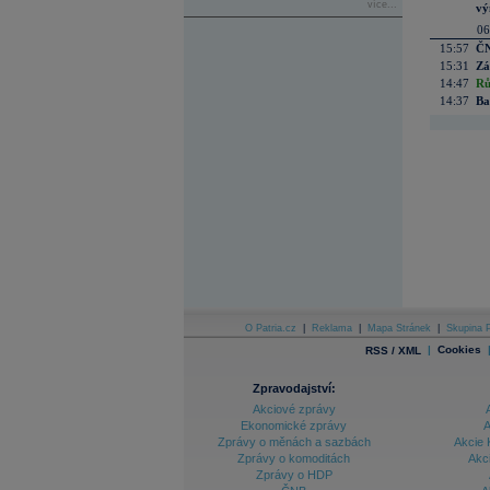
více...
vý
06
15:57
ČN
15:31
Zá
14:47
Rů
14:37
Ba
O Patria.cz
|
Reklama
|
Mapa Stránek
|
Skupina P
|
Cookies
RSS / XML
Zpravodajství:
Akciové zprávy
Ekonomické zprávy
A
Zprávy o měnách a sazbách
Akcie 
Zprávy o komoditách
Akc
Zprávy o HDP