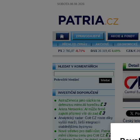
SOBOTA 08.08.2026
ZPRAVODAJSTVÍ
AKCIE & FONDY
|
PŘEHLED ZPRÁV
|
AKCIOVÉ
|
EKONOMICKÉ
PX
2 785,07
-0,71%
DAX
26 319,45
0,69%
CZK/€
24
Detail
HLEDAT V KOMENTÁŘÍCH
Pokročilé hledání
hledat
INVESTIČNÍ DOPORUČENÍ
AstraZeneca jako sázka na
defenzivu mimo AI horečku
Arista Networks: AI může firmě
zajistit příznivý vítr do zad
Analytický radar: Colt CZ roste díky
Český tele
vyšší marži, širší integraci i
stabilnějšímu byznysu
broadband
Nové střelivo pro další růst. Patria
obrazovém
mění cílovou cenu pro Colt CZ
Goldman Sachs: Je dobrý okamžik