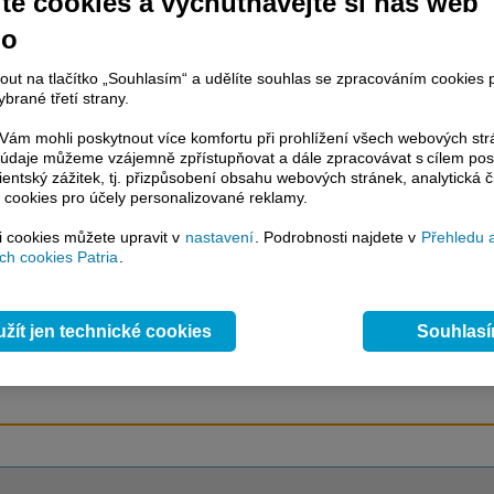
te cookies a vychutnávejte si náš web
no
račování článku je dostupné jen klientům placených služeb
Patria Plus
/
nout na tlačítko „Souhlasím“ a udělíte souhlas se zpracováním cookies 
estor Plus
případně uživatelům platformy
Patria Direct
. Pokud jste klientem
brané třetí strany.
hto služeb, potom je nutné se
Přihlásit
.
ám mohli poskytnout více komfortu při prohlížení všech webových st
ámci placeného informačního servisu získáte
to údaje můžeme vzájemně zpřístupňovat a dále zpracovávat s cílem pos
řístup ke
kompletnímu zpravodajství
lientský zážitek, tj. přizpůsobení obsahu webových stránek, analytická č
.patria.cz bez jakýchkoliv omezení. Veškeré
 cookies pro účely personalizované reklamy.
rávy, komentáře a horké zprávy jsou
brazovány terminálovou metodou (bez nutnosti obnovovat stránku) bez
si cookies můžete upravit v
nastavení
. Podrobnosti najdete v
Přehledu 
ždění a v plné verzi.
h cookies Patria
.
en zpravodajství, ale i další služby získáte v Patria Plus / Investor Plus -
sms
e-mailové
zpravodajství,
data
z finančních trhů v reálném čase, kompletní
žít jen technické cookies
Souhlas
lytický servis
, rozsáhlé
databáze
časových řad ke stažení,
prognózy
oje a
valuace
, ekonomické
fundamenty
,
nástroje
a
kalkulátory
...
více