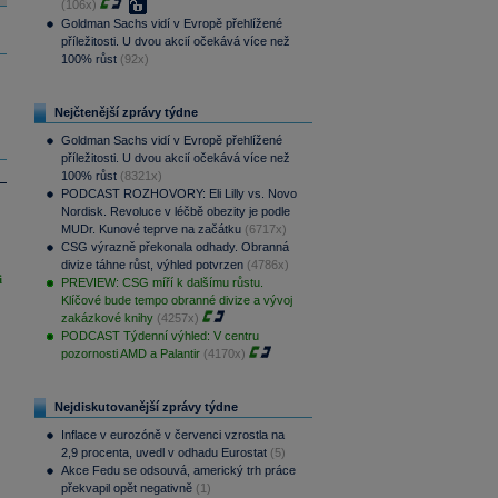
(106x)
Goldman Sachs vidí v Evropě přehlížené
příležitosti. U dvou akcií očekává více než
100% růst
(92x)
Nejčtenější zprávy týdne
Goldman Sachs vidí v Evropě přehlížené
příležitosti. U dvou akcií očekává více než
100% růst
(8321x)
PODCAST ROZHOVORY: Eli Lilly vs. Novo
Nordisk. Revoluce v léčbě obezity je podle
MUDr. Kunové teprve na začátku
(6717x)
CSG výrazně překonala odhady. Obranná
divize táhne růst, výhled potvrzen
(4786x)
i
PREVIEW: CSG míří k dalšímu růstu.
Klíčové bude tempo obranné divize a vývoj
zakázkové knihy
(4257x)
PODCAST Týdenní výhled: V centru
pozornosti AMD a Palantir
(4170x)
Nejdiskutovanější zprávy týdne
Inflace v eurozóně v červenci vzrostla na
2,9 procenta, uvedl v odhadu Eurostat
(5)
Akce Fedu se odsouvá, americký trh práce
překvapil opět negativně
(1)