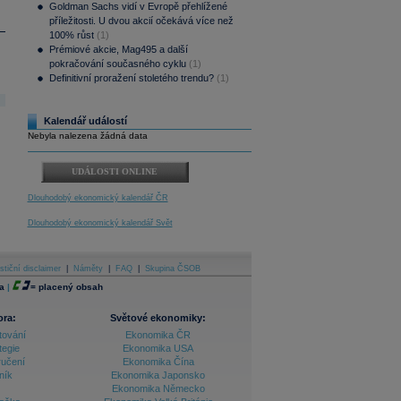
Goldman Sachs vidí v Evropě přehlížené
příležitosti. U dvou akcií očekává více než
100% růst
(1)
Prémiové akcie, Mag495 a další
pokračování současného cyklu
(1)
Definitivní proražení stoletého trendu?
(1)
Kalendář událostí
Nebyla nalezena žádná data
UDÁLOSTI ONLINE
Dlouhodobý ekonomický kalendář ČR
Dlouhodobý ekonomický kalendář Svět
stiční disclaimer
|
Náměty
|
FAQ
|
Skupina ČSOB
a
|
=
placený obsah
ora:
Světové ekonomiky:
tování
Ekonomika ČR
tegie
Ekonomika USA
ručení
Ekonomika Čína
ník
Ekonomika Japonsko
Ekonomika Německo