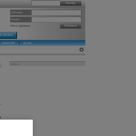
Hledej
Uživatel:
Heslo:
Nová registrace
Přihlásit
E PATRIA
DISKUSE
|
BLOG
j
Reklama
r