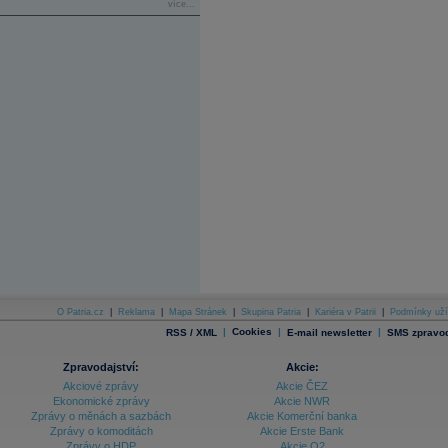
více...
O Patria.cz
|
Reklama
|
Mapa Stránek
|
Skupina Patria
|
Kariéra v Patrii
|
Podmínky uží
|
Cookies
|
|
RSS / XML
E-mail newsletter
SMS zpravod
Zpravodajství:
Akcie:
Akciové zprávy
Akcie ČEZ
Ekonomické zprávy
Akcie NWR
Zprávy o měnách a sazbách
Akcie Komerční banka
Zprávy o komoditách
Akcie Erste Bank
Zprávy o HDP
Akcie O2