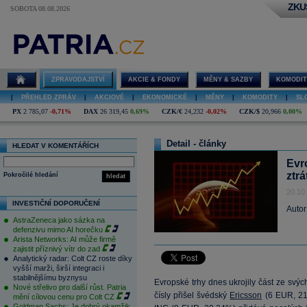
ZKU
SOBOTA 08.08.2026
ZPRAVODAJSTVÍ
AKCIE & FONDY
MĚNY & SAZBY
KOMODIT
|
PŘEHLED ZPRÁV
|
AKCIOVÉ
|
EKONOMICKÉ
|
MĚNY
|
KOMODITY
|
SL
PX
2 785,07
-0,71%
DAX
26 319,45
0,69%
CZK/€
24,232
-0,02%
CZK/$
20,966
0,00%
Detail - články
HLEDAT V KOMENTÁŘÍCH
Evr
ztr
Pokročilé hledání
hledat
20.10
INVESTIČNÍ DOPORUČENÍ
Autor
AstraZeneca jako sázka na
defenzivu mimo AI horečku
Arista Networks: AI může firmě
zajistit příznivý vítr do zad
Analytický radar: Colt CZ roste díky
vyšší marži, širší integraci i
stabilnějšímu byznysu
Evropské trhy dnes ukrojily část ze svých
Nové střelivo pro další růst. Patria
čísly přišel švédský
Ericsson
(
6
EUR, 21,
mění cílovou cenu pro Colt CZ
Goldman Sachs: Je dobrý okamžik