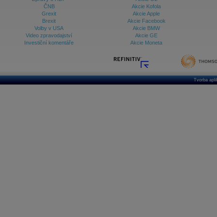
ČNB
Akcie Kofola
Grexit
Akcie Apple
Brexit
Akcie Facebook
Volby v USA
Akcie BMW
Video zpravodajství
Akcie GE
Investiční komentáře
Akcie Moneta
Tvorba apl