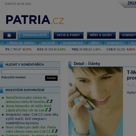
ZKU
SOBOTA 08.08.2026
ZPRAVODAJSTVÍ
AKCIE & FONDY
MĚNY & SAZBY
KOMODIT
|
PŘEHLED ZPRÁV
|
AKCIOVÉ
|
EKONOMICKÉ
|
MĚNY
|
KOMODITY
|
SL
PX
2 785,07
-0,71%
DAX
26 319,45
0,69%
NDQ
26 690,62
1,30%
CZK/€
24,232
-0,02%
Detail - články
HLEDAT V KOMENTÁŘÍCH
T-Mo
pro
Pokročilé hledání
hledat
06.11
INVESTIČNÍ DOPORUČENÍ
Autor
AstraZeneca jako sázka na
defenzivu mimo AI horečku
Arista Networks: AI může firmě
zajistit příznivý vítr do zad
Analytický radar: Colt CZ roste díky
vyšší marži, širší integraci i
stabilnějšímu byznysu
Nové střelivo pro další růst. Patria
mění cílovou cenu pro Colt CZ
Goldman Sachs: Je dobrý okamžik