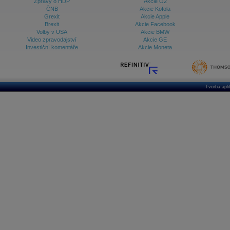
Zprávy o HDP
Akcie O2
ČNB
Akcie Kofola
Grexit
Akcie Apple
Brexit
Akcie Facebook
Volby v USA
Akcie BMW
Video zpravodajství
Akcie GE
Investiční komentáře
Akcie Moneta
Tvorba apl