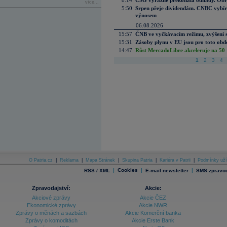
8:14
CSG výrazně překonala odhady. Obran
více...
5:50
Srpen přeje dividendám. CNBC vybírá
výnosem
06.08.2026
15:57
ČNB ve vyčkávacím režimu, zvýšení s
15:31
Zásoby plynu v EU jsou pro toto obdo
14:47
Růst MercadoLibre akceleruje na 50 %
1
2
3
4
O Patria.cz
|
Reklama
|
Mapa Stránek
|
Skupina Patria
|
Kariéra v Patrii
|
Podmínky uží
|
Cookies
|
|
RSS / XML
E-mail newsletter
SMS zpravod
Zpravodajství:
Akcie:
Akciové zprávy
Akcie ČEZ
Ekonomické zprávy
Akcie NWR
Zprávy o měnách a sazbách
Akcie Komerční banka
Zprávy o komoditách
Akcie Erste Bank