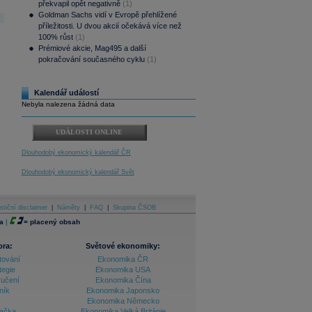
překvapil opět negativně
(1)
Goldman Sachs vidí v Evropě přehlížené
příležitosti. U dvou akcií očekává více než
100% růst
(1)
Prémiové akcie, Mag495 a další
pokračování současného cyklu
(1)
Kalendář událostí
Nebyla nalezena žádná data
UDÁLOSTI ONLINE
Dlouhodobý ekonomický kalendář ČR
Dlouhodobý ekonomický kalendář Svět
stiční disclaimer
|
Náměty
|
FAQ
|
Skupina ČSOB
a
|
=
placený obsah
ora:
Světové ekonomiky:
tování
Ekonomika ČR
tegie
Ekonomika USA
ručení
Ekonomika Čína
ník
Ekonomika Japonsko
Ekonomika Německo
lačka
Ekonomika Velká Británie