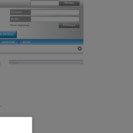
Hledej
Uživatel:
Heslo:
Nová registrace
Přihlásit
E PATRIA
DISKUSE
|
BLOG
j
Reklama
e
e