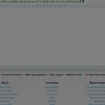
st MercadoLibre akceleruje na 50 %. Podle trhu ale roste příliš draze
1
2
3
4
5
6
7
8
9
10
>>
atria
|
Kariéra v Patrii
|
Podmínky užívání stránek
|
Ochrana osobních údajů
|
Pravidla diskuse
|
Inve
|
|
|
|
|
E-mail newsletter
SMS zpravodajství
Data export
Mobilní verze
R
=
Real-Time dat
Akcie:
Komodity:
Škola invest
Akcie ČEZ
Ropa BRENT
Akademie inves
kcie NWR
Ropa WTI
Investiční stra
Komerční banka
Zemní plyn
Investiční dopo
ie Erste Bank
Zlato
Akciový slov
Akcie O2
Stříbro
Semináře
kcie Kofola
Měď
Měnová kalku