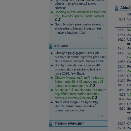
výhled. Lilly překonává Novo
Aktuá
Nordisk
Booking ukázal odolnost cestovního
08
trhu. Investoři přešli i slabší výhled
8:41
Ví
Novo Nordisk překonal očekávání,
07
akcie přesto klesají. Investoři řeší
22:05
Sl
marže a budoucí růst
17:51
Ak
více...
16:20
UE
pr
IPO, M&A
15:35
Ak
Čínský čipový gigant CXMT při
14:46
Vy
burzovním debutu vystřelil přes 500
fi
%. Překonal i největší banku země
12:55
Co
Stát by mohl dát na burzu až 40
12:35
Po
procent akcií pražského letiště v
12:26
Zá
roce 2028, řekl Babiš
11:52
ČE
Čínský Moonshot AI míří na burzu.
11:00
Pe
Jeho model Kimi K3 znovu rozvířil
10:30
Hl
debatu o budoucnosti AI
SK Hynix míří na Nasdaq. O jeden z
8:59
Ko
největších burzovních debutů v
8:51
Vý
historii je obrovský zájem
8:47
Ro
Nová vlna mega IPO hýbe trhy.
8:14
CS
Rychlé zařazování do indexů
5:50
Sr
přináší šance i rizika
vý
více...
06
15:57
ČN
TÝDENNÍ PŘEHLEDY
15:31
Zá