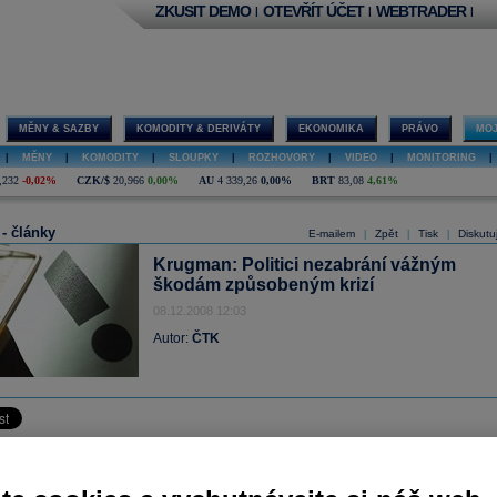
ZKUSIT DEMO
OTEVŘÍT ÚČET
WEBTRADER
|
|
|
MĚNY & SAZBY
KOMODITY & DERIVÁTY
EKONOMIKA
PRÁVO
MOJ
|
MĚNY
|
KOMODITY
|
SLOUPKY
|
ROZHOVORY
|
VIDEO
|
MONITORING
|
,232
-0,02%
CZK/$
20,966
0,00%
AU
4 339,26
0,00%
BRT
83,08
4,61%
 - články
E-mailem
Zpět
Tisk
Diskutu
|
|
|
Krugman: Politici nezabrání vážným
škodám způsobeným krizí
08.12.2008 12:03
Autor:
ČTK
 (ČTK) - Politici nebudou schopni zabránit tomu, že světová ekonomická kriz
rozsáhlé škody. Řekl to včera americký ekonom a publicista Paul Krugman v