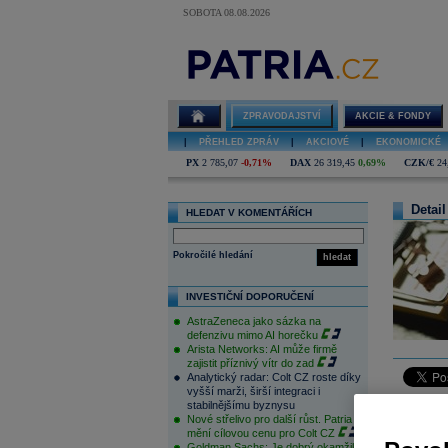
SOBOTA 08.08.2026
ZPRAVODAJSTVÍ
AKCIE & FONDY
|
PŘEHLED ZPRÁV
|
AKCIOVÉ
|
EKONOMICKÉ
PX
2 785,07
-0,71%
DAX
26 319,45
0,69%
CZK/€
24
Detail
HLEDAT V KOMENTÁŘÍCH
Pokročilé hledání
hledat
INVESTIČNÍ DOPORUČENÍ
AstraZeneca jako sázka na
defenzivu mimo AI horečku
Arista Networks: AI může firmě
zajistit příznivý vítr do zad
Analytický radar: Colt CZ roste díky
vyšší marži, širší integraci i
stabilnějšímu byznysu
Stockholm
Nové střelivo pro další růst. Patria
způsobí 
mění cílovou cenu pro Colt CZ
Goldman Sachs: Je dobrý okamžik