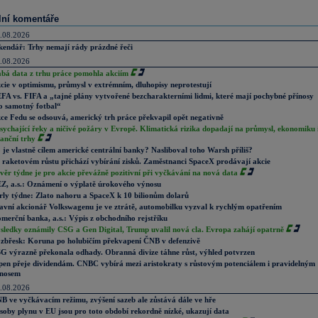
lní komentáře
.08.2026
kendář: Trhy nemají rády prázdné řeči
.08.2026
abá data z trhu práce pomohla akciím
cie v optimismu, průmysl v extrémním, dluhopisy neprotestují
FA vs. FIFA a „tajné plány vytvořené bezcharakterními lidmi, které mají pochybné přínosy
o samotný fotbal“
ce Fedu se odsouvá, americký trh práce překvapil opět negativně
sychající řeky a ničivé požáry v Evropě. Klimatická rizika dopadají na průmysl, ekonomiku 
nanční trhy
 je vlastně cílem americké centrální banky? Nasliboval toho Warsh příliš?
 raketovém růstu přichází vybírání zisků. Zaměstnanci SpaceX prodávají akcie
věr týdne je pro akcie převážně pozitivní při vyčkávání na nová data
Z, a.s.: Oznámení o výplatě úrokového výnosu
rly týdne: Zlato nahoru a SpaceX k 10 bilionům dolarů
avní akcionář Volkswagenu je ve ztrátě, automobilku vyzval k rychlým opatřením
merční banka, a.s.: Výpis z obchodního rejstříku
sledky oznámily CSG a Gen Digital, Trump uvalil nová cla. Evropa zahájí opatrně
zbřesk: Koruna po holubičím překvapení ČNB v defenzivě
G výrazně překonala odhady. Obranná divize táhne růst, výhled potvrzen
pen přeje dividendám. CNBC vybírá mezi aristokraty s růstovým potenciálem i pravidelným
nosem
.08.2026
B ve vyčkávacím režimu, zvýšení sazeb ale zůstává dále ve hře
soby plynu v EU jsou pro toto období rekordně nízké, ukazují data