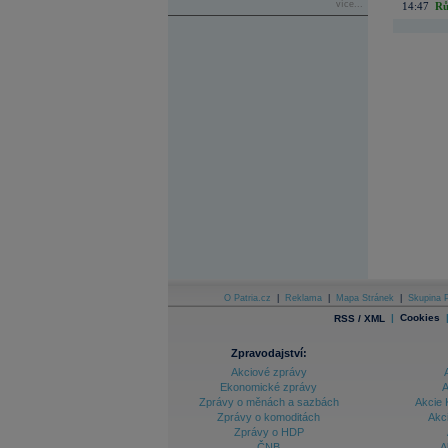
více...
14:47
Rů
O Patria.cz
|
Reklama
|
Mapa Stránek
|
Skupina P
|
Cookies
RSS / XML
Zpravodajství:
Akciové zprávy
Ekonomické zprávy
A
Zprávy o měnách a sazbách
Akcie 
Zprávy o komoditách
Akc
Zprávy o HDP
ČNB
A