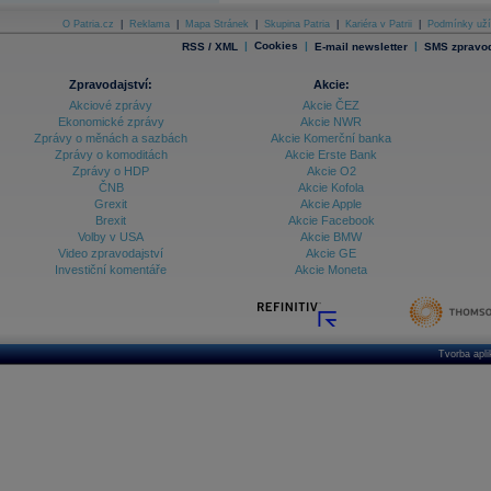
O Patria.cz
|
Reklama
|
Mapa Stránek
|
Skupina Patria
|
Kariéra v Patrii
|
Podmínky uží
|
Cookies
|
|
RSS / XML
E-mail newsletter
SMS zpravod
Zpravodajství:
Akcie:
Akciové zprávy
Akcie ČEZ
Ekonomické zprávy
Akcie NWR
Zprávy o měnách a sazbách
Akcie Komerční banka
Zprávy o komoditách
Akcie Erste Bank
Zprávy o HDP
Akcie O2
ČNB
Akcie Kofola
Grexit
Akcie Apple
Brexit
Akcie Facebook
Volby v USA
Akcie BMW
Video zpravodajství
Akcie GE
Investiční komentáře
Akcie Moneta
Tvorba apl