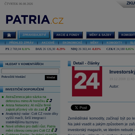
ZKU
ČTVRTEK 06.08.2026
ZPRAVODAJSTVÍ
AKCIE & FONDY
MĚNY & SAZBY
KOMODIT
|
PŘEHLED ZPRÁV
|
AKCIOVÉ
|
EKONOMICKÉ
|
MĚNY
|
KOMODITY
|
SL
PX
2 769,04
0,11%
DAX
26 126,30
-0,29%
NDQ
26 363,44
-0,83%
CZK/€
24,180
0,05%
Detail - články
HLEDAT V KOMENTÁŘÍCH
Investorsk
Pokročilé hledání
hledat
19.12.2008 11:43
Autor:
INVESTIČNÍ DOPORUČENÍ
AstraZeneca jako sázka na
defenzivu mimo AI horečku
Arista Networks: AI může firmě
zajistit příznivý vítr do zad
Analytický radar: Colt CZ roste díky
vyšší marži, širší integraci i
Zemědělské komodity, začínají být po le
stabilnějšímu byznysu
Na jaké vsadit a jakým způsobem je zařa
Nové střelivo pro další růst. Patria
investorský magazín, ve kterém nebude 
mění cílovou cenu pro Colt CZ
Goldman Sachs: Je dobrý okamžik