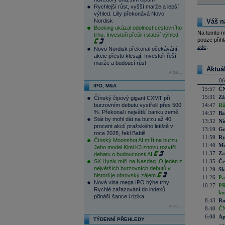
Rychlejší růst, vyšší marže a lepší
výhled. Lilly překonává Novo
Nordisk
Váš n
Booking ukázal odolnost cestovního
Na tomto m
trhu. Investoři přešli i slabší výhled
pouze přihl
zde
.
Novo Nordisk překonal očekávání,
akcie přesto klesají. Investoři řeší
marže a budoucí růst
Aktuá
více...
06
IPO, M&A
15:57
ČN
15:31
Zá
Čínský čipový gigant CXMT při
burzovním debutu vystřelil přes 500
14:47
Rů
%. Překonal i největší banku země
14:37
Ba
Stát by mohl dát na burzu až 40
13:32
Ni
procent akcií pražského letiště v
13:19
Go
roce 2028, řekl Babiš
11:59
Ry
Čínský Moonshot AI míří na burzu.
11:40
Me
Jeho model Kimi K3 znovu rozvířil
11:37
Za
debatu o budoucnosti AI
SK Hynix míří na Nasdaq. O jeden z
11:35
Če
největších burzovních debutů v
11:29
Sk
historii je obrovský zájem
11:26
Pa
Nová vlna mega IPO hýbe trhy.
10:27
PR
Rychlé zařazování do indexů
kn
přináší šance i rizika
8:43
Ro
více...
8:40
ČN
6:08
Ap
TÝDENNÍ PŘEHLEDY