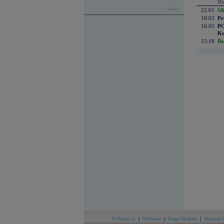
05
více...
22:01
S&
18:03
Pr
16:05
PO
Ku
15:18
Bo
O Patria.cz
|
Reklama
|
Mapa Stránek
|
Skupina P