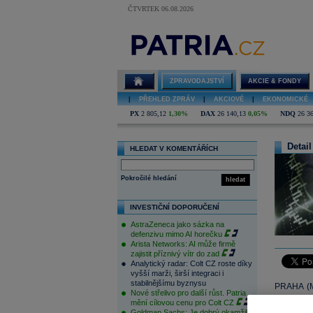
ČTVRTEK 06.08.2026
ZPRAVODAJSTVÍ
AKCIE & FONDY
|
PŘEHLED ZPRÁV
|
AKCIOVÉ
|
EKONOMICKÉ
PX
2 805,12
1,30%
DAX
26 140,13
0,05%
NDQ
26 3
Detail
HLEDAT V KOMENTÁŘÍCH
Pokročilé hledání
hledat
INVESTIČNÍ DOPORUČENÍ
AstraZeneca jako sázka na
defenzivu mimo AI horečku
Arista Networks: AI může firmě
zajistit příznivý vítr do zad
Analytický radar: Colt CZ roste díky
vyšší marži, širší integraci i
stabilnějšímu byznysu
PRAHA (M
Nové střelivo pro další růst. Patria
vzrostlo 
mění cílovou cenu pro Colt CZ
Goldman Sachs: Je dobrý okamžik