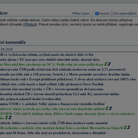
ázor
Přidat názor
Pavouk
Od nejnovějších
|
ístě můžete zahájit diskusi. Zatím nebyl zadán žádný názor. Do diskuse mohou přispívat
ášení uživatelé (
Přihlásit
). Pokud nemáte účet, na který byste se mohli přihlásit, registrujte se
lní komentáře
.08.2026
B ve vyčkávacím režimu, zvýšení sazeb ale zůstává dále ve hře
soby plynu v EU jsou pro toto období rekordně nízké, ukazují data
st MercadoLibre akceleruje na 50 %. Podle trhu ale roste příliš draze
nkovní rada ČNB podle očekávání drží základní úrokovou sazbu na 3,75 procentech
ntendo navýšilo zisk o 150 procent. Switch 2 a Mario pomohly navzdory dražším čipům
ldman Sachs vidí v Evropě přehlížené příležitosti. U dvou akcií očekává více než 100% růst
chlejší růst, vyšší marže a lepší výhled. Lilly překonává Novo Nordisk
ziroční růst stavební výroby v ČR v červnu zpomalil na dvě procenta
hraniční obchod ČR v červnu skončil přebytkem 15,5 mld. Kč, meziročně nižším
ský průmysl zakončil druhé čtvrtletí silně
upina ČSOB v 1. pololetí: Velký zájem o financování vlastního bydlení
měťový sektor je brzda pro techy, trhy jsou na tom dopoledne smíšeně
EVIEW: CSG míří k dalšímu růstu. Klíčové bude tempo obranné divize a vývoj zakázkové
ihy
zbřesk: Inflace v červenci mírně vyšší, ČNB dnes úrokové sazby nezmění
B rozhodne o sazbách, trhy mezitím sledují Írán a závislost Microsoftu na OpenAI
ple není AI firma. Jeho síla stojí na produktech, ekosystému a disciplíně