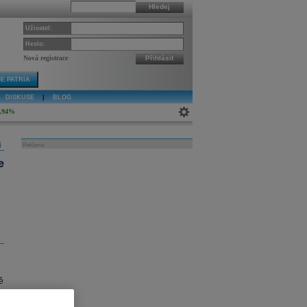
Hledej
Uživatel:
Heslo:
Nová registrace
Přihlásit
E PATRIA
DISKUSE
|
BLOG
,94%
j
Reklama
e
ě
,