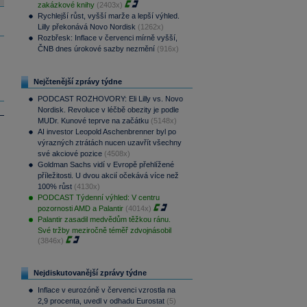
zakázkové knihy
(2403x)
Rychlejší růst, vyšší marže a lepší výhled.
Lilly překonává Novo Nordisk
(1262x)
Rozbřesk: Inflace v červenci mírně vyšší,
ČNB dnes úrokové sazby nezmění
(916x)
Nejčtenější zprávy týdne
PODCAST ROZHOVORY: Eli Lilly vs. Novo
Nordisk. Revoluce v léčbě obezity je podle
MUDr. Kunové teprve na začátku
(5148x)
AI investor Leopold Aschenbrenner byl po
výrazných ztrátách nucen uzavřít všechny
své akciové pozice
(4508x)
Goldman Sachs vidí v Evropě přehlížené
příležitosti. U dvou akcií očekává více než
100% růst
(4130x)
PODCAST Týdenní výhled: V centru
pozornosti AMD a Palantir
(4014x)
Palantir zasadil medvědům těžkou ránu.
Své tržby meziročně téměř zdvojnásobil
(3846x)
Nejdiskutovanější zprávy týdne
Inflace v eurozóně v červenci vzrostla na
2,9 procenta, uvedl v odhadu Eurostat
(5)