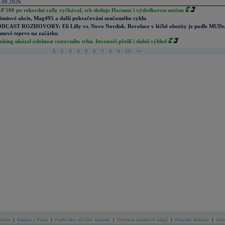
.08.2026
P 500 po rekordní rally vyčkával, trh sleduje Hormuz i výsledkovou sezónu
émiové akcie, Mag495 a další pokračování současného cyklu
DCAST ROZHOVORY: Eli Lilly vs. Novo Nordisk. Revoluce v léčbě obezity je podle MUDr
nové teprve na začátku
oking ukázal odolnost cestovního trhu. Investoři přešli i slabší výhled
1
2
3
4
5
6
7
8
9
10
>>
atria
|
Kariéra v Patrii
|
Podmínky užívání stránek
|
Ochrana osobních údajů
|
Pravidla diskuse
|
Inve