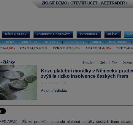
ZKUSIT DEMO
OTEVŘÍT ÚČET
WEBTRADER
|
|
|
MĚNY & SAZBY
KOMODITY & DERIVÁTY
EKONOMIKA
PRÁVO
MOJ
|
MĚNY
|
KOMODITY
|
SLOUPKY
|
ROZHOVORY
|
VIDEO
|
MONITORING
|
62,14
0,00%
CZK/€
24,224
0,21%
CZK/$
21,023
0,48%
AU
4 239,31
-0,11%
BRT
79,42
0
 - články
E-mailem
Zpět
Tisk
Diskutu
|
|
|
Krize platební morálky v Německu prudc
zvýšila riziko insolvence českých firem
05.01.2009 15:56
Autor:
mediafax
EDIAFAX) - Riziko prudkého propadu platební morálky českých firem zásadn
poté, co krize platební morálky zasáhla Německo. Uvedl to dnes Radek Laštovička