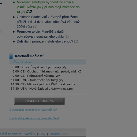
Microsoft smetl pochybnosti ze stolu a
jasně ukázal, jaký přínos mají investice do
AI
(2)
.
Goldman Sachs vidí v Evropě přehlížené
příležitosti. U dvou akcií očekává více než
100% růst
(1)
Prémiové akcie, Mag495 a další
pokračování současného cyklu
(1)
Definitivní proražení stoletého trendu?
(1)
Kalendář událostí
Čas
Událost
8:00
DE - Průmyslové objednávky, y/y
9:00
CZ - Obchodní bilance - nár. pojetí, mld. Kč
9:00
CZ - Průmyslová výroba, y/y
11:00
EMU - Maloobchodní tržby, y/y
14:30
CZ - Měnové jednání ČNB, zákl. sazba
14:30
USA - Nové žádosti o dávky v nezam.
UDÁLOSTI ONLINE
Dlouhodobý ekonomický kalendář ČR
Dlouhodobý ekonomický kalendář Svět
stiční disclaimer
|
Náměty
|
FAQ
|
Skupina ČSOB